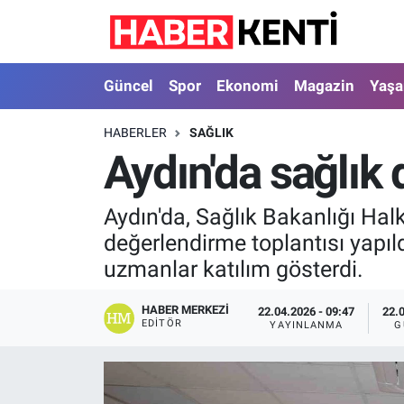
Güncel
Nöbetçi Eczaneler
Güncel
Spor
Ekonomi
Magazin
Yaş
Spor
Hava Durumu
HABERLER
SAĞLIK
Aydın'da sağlık
Ekonomi
İstanbul Namaz Vakitleri
Magazin
Trafik Durumu
Aydın'da, Sağlık Bakanlığı Hal
değerlendirme toplantısı yapıldı
Yaşam
Süper Lig Puan Durumu ve Fikstür
uzmanlar katılım gösterdi.
Sağlık
Tüm Manşetler
HABER MERKEZI
22.04.2026 - 09:47
22.
EDITÖR
YAYINLANMA
G
Dünya
Son Dakika Haberleri
Astroloji
Haber Arşivi