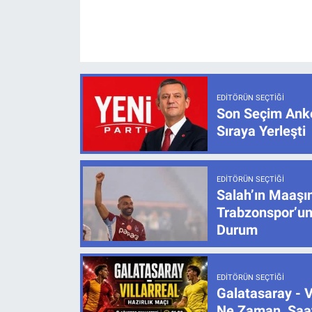
EDITÖRÜN SEÇTIĞI
Son Seçim Anke
Sıraya Yerleşti
EDITÖRÜN SEÇTIĞI
Salah’ın Maaşı
Trabzonspor’un
Durum
EDITÖRÜN SEÇTIĞI
Galatasaray - V
Ne Zaman, Saat