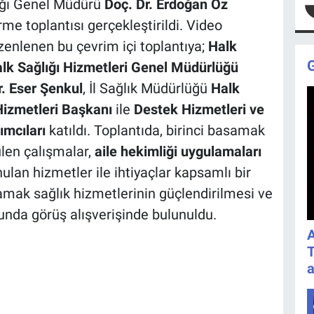
ığı Genel Müdürü
Doç. Dr. Erdoğan Öz
me toplantısı gerçekleştirildi. Video
enlenen bu çevrim içi toplantıya;
Halk
lk Sağlığı Hizmetleri Genel Müdürlüğü
r. Eser Şenkul
, İl Sağlık Müdürlüğü
Halk
izmetleri Başkanı
ile
Destek Hizmetleri ve
ımcıları
katıldı. Toplantıda, birinci basamak
len çalışmalar,
aile hekimliği uygulamaları
ulan hizmetler ile ihtiyaçlar kapsamlı bir
asamak sağlık hizmetlerinin güçlendirilmesi ve
unda görüş alışverişinde bulunuldu.
A
T
a