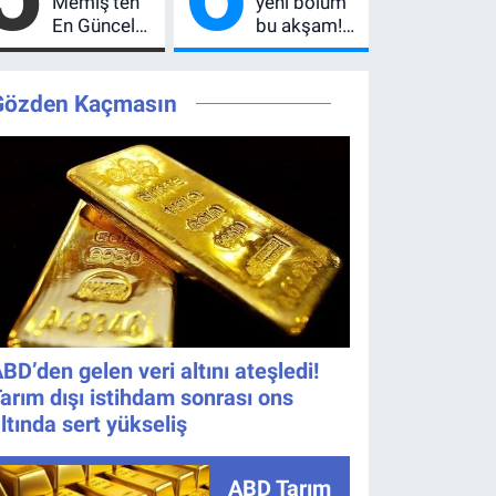
Memiş’ten
yeni bölüm
En Güncel
bu akşam!
Altın
8. bölüm
Yorumu!
saat kaçta,
Gram Altın
TRT 1 canlı
Gözden Kaçmasın
İçin 6.350
nasıl izlenir?
TL Uyarısı,
Yıl Sonu
Beklentisi
Değişmedi
BD’den gelen veri altını ateşledi!
arım dışı istihdam sonrası ons
ltında sert yükseliş
ABD Tarım