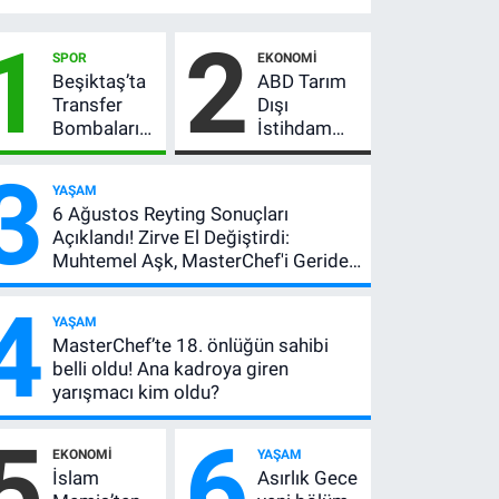
1
2
SPOR
EKONOMI
Beşiktaş’ta
ABD Tarım
Transfer
Dışı
Bombaları
İstihdam
Peş Peşe!
Verisi Altını
3
Adalı
Nasıl
YAŞAM
Vlahovic’i
Etkiler? Çok
6 Ağustos Reyting Sonuçları
Açıkladı, 5
Basit
Açıklandı! Zirve El Değiştirdi:
Yıldız Daha
Anlatımla
Muhtemel Aşk, MasterChef'i Geride
Listede
Rehber
Bıraktı
4
YAŞAM
MasterChef’te 18. önlüğün sahibi
belli oldu! Ana kadroya giren
yarışmacı kim oldu?
5
6
EKONOMI
YAŞAM
İslam
Asırlık Gece