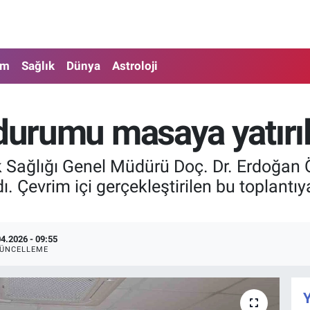
am
Sağlık
Dünya
Astroloji
 durumu masaya yatırıl
k Sağlığı Genel Müdürü Doç. Dr. Erdoğan Öz
. Çevrim içi gerçekleştirilen bu toplantıya, 
04.2026 - 09:55
ÜNCELLEME
Y