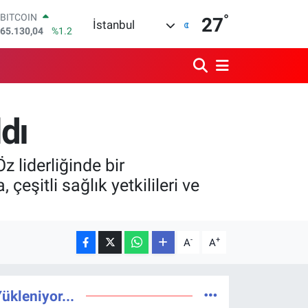
65.130,04
%1.2
°
27
İstanbul
DOLAR
47,7106
%0.17
EURO
55,1652
%0.27
STERLİN
64,4046
%0.35
GRAM ALTIN
dı
6648.99
%2.59
BİST100
13.773
%-19
 liderliğinde bir
çeşitli sağlık yetkilileri ve
-
+
A
A
ükleniyor...