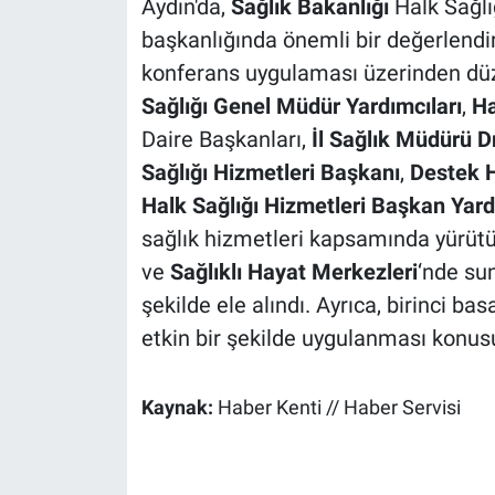
Aydın'da,
Sağlık Bakanlığı
Halk Sağl
başkanlığında önemli bir değerlendir
konferans uygulaması üzerinden düz
Sağlığı Genel Müdür Yardımcıları
,
Ha
Daire Başkanları,
İl Sağlık Müdürü D
Sağlığı Hizmetleri Başkanı
,
Destek H
Halk Sağlığı Hizmetleri Başkan Yard
sağlık hizmetleri kapsamında yürütü
ve
Sağlıklı Hayat Merkezleri
‘nde sun
şekilde ele alındı. Ayrıca, birinci b
etkin bir şekilde uygulanması konus
Kaynak:
Haber Kenti // Haber Servisi