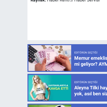
Kaynak:
Haber Kenti // Haber Servisi
EDITÖRÜN SEÇTIĞI
Memur emeklisi
mi geliyor? AYM
EDITÖRÜN SEÇTIĞI
Aleyna Tilki hay
yok, asıl ben s