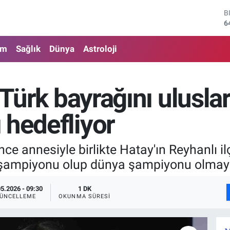
6
D
4
E
5
am
Sağlık
Dünya
Astroloji
S
6
G
, Türk bayrağını ulusl
6
B
1
 hedefliyor
önce annesiyle birlikte Hatay'ın Reyhanlı i
il şampiyonu olup dünya şampiyonu olmayı
05.2026 - 09:30
1 DK
ÜNCELLEME
OKUNMA SÜRESI