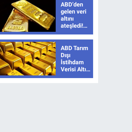
ABD’den
gelen veri
altını
ateşledi!
Tarım dışı
istihdam
sonrası ons
ABD Tarım
altında sert
Dışı
yükseliş
İstihdam
Verisi Altını
Nasıl
Etkiler?
Çok Basit
Anlatımla
Rehber