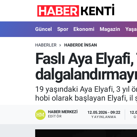
Güncel
Nöbetçi Eczaneler
Güncel
Spor
Ekonomi
Magazin
Yaş
Spor
Hava Durumu
HABERLER
HABERDE INSAN
Faslı Aya Elyafi
Ekonomi
İstanbul Namaz Vakitleri
dalgalandırmayı
Magazin
Trafik Durumu
Yaşam
Süper Lig Puan Durumu ve Fikstür
19 yaşındaki Aya Elyafi, 3 yıl 
hobi olarak başlayan Elyafi, 
Sağlık
Tüm Manşetler
HABER MERKEZI
12.05.2026 - 09:22
12.
Dünya
Son Dakika Haberleri
EDITÖR
YAYINLANMA
G
Astroloji
Haber Arşivi