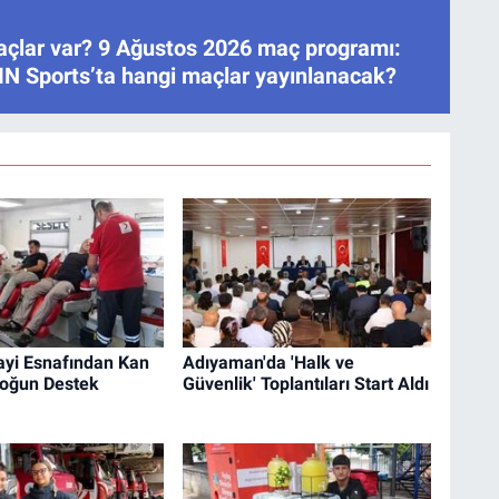
çlar var? 9 Ağustos 2026 maç programı:
IN Sports’ta hangi maçlar yayınlanacak?
ayi Esnafından Kan
Adıyaman'da 'Halk ve
Yoğun Destek
Güvenlik' Toplantıları Start Aldı