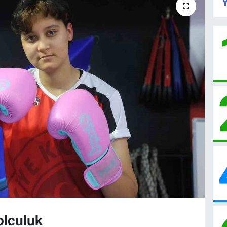
Y
olculuk