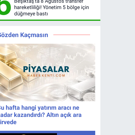
6
Beşiktaş’ta 8 Ağustos transfer
6 Numara
2026
hareketliliği! Yönetim 5 bölge için
kazanan
düğmeye bastı
numaralar
Gözden Kaçmasın
u hafta hangi yatırım aracı ne
adar kazandırdı? Altın açık ara
irvede