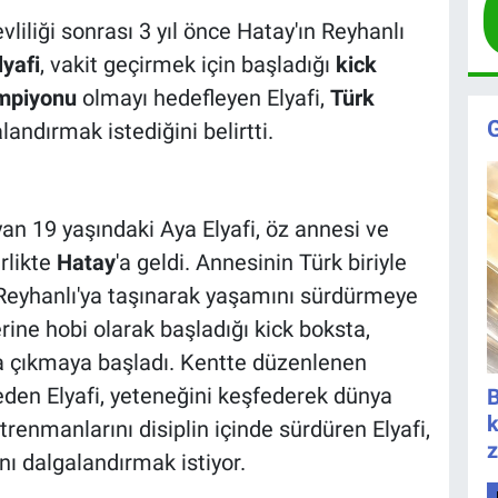
iliği sonrası 3 yıl önce Hatay'ın Reyhanlı
lyafi
, vakit geçirmek için başladığı
kick
mpiyonu
olmayı hedefleyen Elyafi,
Türk
andırmak istediğini belirtti.
an 19 yaşındaki Aya Elyafi, öz annesi ve
rlikte
Hatay
'a geldi. Annesinin Türk biriyle
 Reyhanlı'ya taşınarak yaşamını sürdürmeye
rine hobi olarak başladığı kick boksta,
 çıkmaya başladı. Kentte düzenlenen
den Elyafi, yeteneğini keşfederek dünya
B
k
enmanlarını disiplin içinde sürdüren Elyafi,
z
nı dalgalandırmak istiyor.