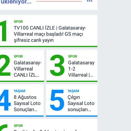
ükleniyor...
1
SPOR
TV100 CANLI İZLE | Galatasaray-
Villarreal maçı başladı! GS maçı
şifresiz canlı yayın
2
3
SPOR
SPOR
Galatasaray-
Galatasaray
Villarreal
1-2
CANLI İZLE |
Villarreal |
GS maçı
Maç özeti
4
5
hangi
İZLE: Goller
YAŞAM
YAŞAM
kanalda,
peş peşe
8 Ağustos
Çılgın
şifresiz mi?
geldi, Okan
Sayısal Loto
Sayısal Loto
Buruk
Sonuçları
sonuçları
kırmızı kart
Açıklandı!
açıklandı
gördü!
İşte
mı? 8
SPOR
Kazandıran
Ağustos