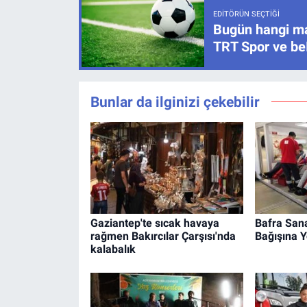
EDITÖRÜN SEÇTIĞI
Bugün hangi ma
TRT Spor ve be
Bunlar da ilginizi çekebilir
Gaziantep'te sıcak havaya
Bafra San
rağmen Bakırcılar Çarşısı'nda
Bağışına 
kalabalık