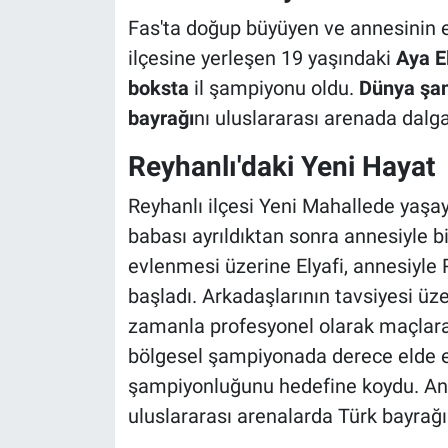
Fas'ta doğup büyüyen ve annesinin evl
ilçesine yerleşen 19 yaşındaki
Aya E
boksta
il şampiyonu oldu.
Dünya şa
bayrağı
nı uluslararası arenada dalgal
Reyhanlı'daki Yeni Hayat
Reyhanlı ilçesi Yeni Mahallede yaşay
babası ayrıldıktan sonra annesiyle bi
evlenmesi üzerine Elyafi, annesiyle
başladı. Arkadaşlarının tavsiyesi üze
zamanla profesyonel olarak maçlara
bölgesel şampiyonada derece elde e
şampiyonluğunu hedefine koydu. Antr
uluslararası arenalarda Türk bayrağı