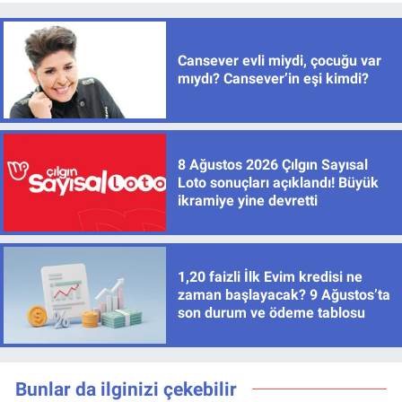
Cansever evli miydi, çocuğu var
mıydı? Cansever’in eşi kimdi?
8 Ağustos 2026 Çılgın Sayısal
Loto sonuçları açıklandı! Büyük
ikramiye yine devretti
1,20 faizli İlk Evim kredisi ne
zaman başlayacak? 9 Ağustos’ta
son durum ve ödeme tablosu
Bunlar da ilginizi çekebilir