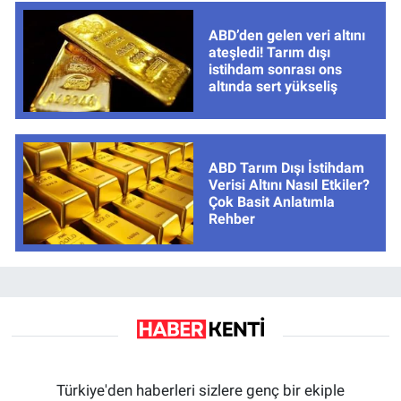
ABD’den gelen veri altını
ateşledi! Tarım dışı
istihdam sonrası ons
altında sert yükseliş
ABD Tarım Dışı İstihdam
Verisi Altını Nasıl Etkiler?
Çok Basit Anlatımla
Rehber
Türkiye'den haberleri sizlere genç bir ekiple