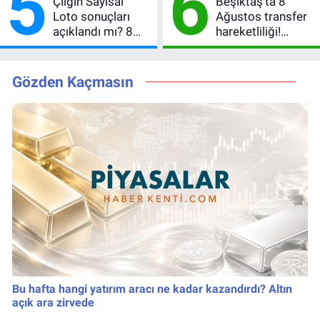
5
6
Çılgın Sayısal
Beşiktaş’ta 8
Loto sonuçları
Ağustos transfer
açıklandı mı? 8
hareketliliği!
Ağustos 2026
Yönetim 5 bölge
kazanan
için düğmeye
numaralar
bastı
Gözden Kaçmasın
Bu hafta hangi yatırım aracı ne kadar kazandırdı? Altın
açık ara zirvede