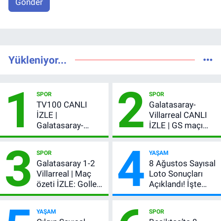
Gönder
Yükleniyor...
1
2
SPOR
SPOR
TV100 CANLI
Galatasaray-
İZLE |
Villarreal CANLI
Galatasaray-
İZLE | GS maçı
Villarreal maçı
hangi kanalda,
3
4
başladı! GS maçı
şifresiz mi?
SPOR
YAŞAM
şifresiz canlı yayın
Galatasaray 1-2
8 Ağustos Sayısal
Villarreal | Maç
Loto Sonuçları
özeti İZLE: Goller
Açıklandı! İşte
peş peşe geldi,
Kazandıran 6
Okan Buruk
Numara
YAŞAM
SPOR
kırmızı kart gördü!