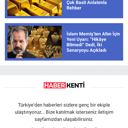
Çok Basit Anlatımla
Rehber
İslam Memiş’ten Altın İçin
Yeni Uyarı: “Hikâye
Bitmedi” Dedi, İki
Senaryoyu Açıkladı
Türkiye'den haberleri sizlere genç bir ekiple
ulaştırıyoruz... Bize katılmak isterseniz iletişim
sayfamızdan ulaşabilirsiniz.