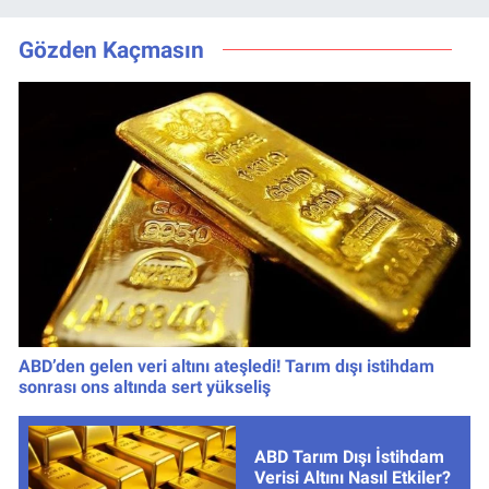
Zaman, Saat
Tarih Belli Oldu!
Kaçta, Nereden
Gözden Kaçmasın
İzlenir?
ABD’den gelen veri altını ateşledi! Tarım dışı istihdam
sonrası ons altında sert yükseliş
ABD Tarım Dışı İstihdam
Verisi Altını Nasıl Etkiler?