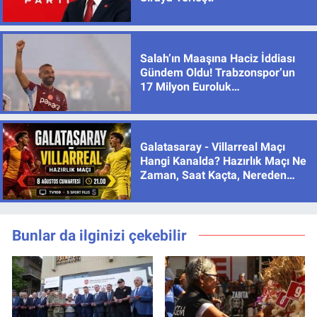
Salah’ın Maaşına Haciz İddiası
Gündem Oldu! Trabzonspor’un
17 Milyon Euroluk
Sözleşmesinde Son Durum
Galatasaray - Villarreal Maçı
Hangi Kanalda? Hazırlık Maçı Ne
Zaman, Saat Kaçta, Nereden
İzlenir?
Bunlar da ilginizi çekebilir