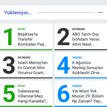
Yükleniyor...
1
2
SPOR
EKONOMI
Beşiktaş’ta
ABD Tarım Dışı
Transfer
İstihdam Verisi
Bombaları Peş
Altını Nasıl
Peşe! Adalı
Etkiler? Çok Basit
3
4
Vlahovic’i
Anlatımla Rehber
EKONOMI
YAŞAM
Açıkladı, 5 Yıldız
İslam Memiş’ten
6 Ağustos
Daha Listede
En Güncel Altın
Reyting Sonuçları
Yorumu! Gram
Açıklandı! Zirve El
Altın İçin 6.350 TL
Değiştirdi:
5
6
Uyarısı, Yıl Sonu
Muhtemel Aşk,
SPOR
YAŞAM
Beklentisi
MasterChef'i
Galatasaray -
Var Mısın Yok
Değişmedi
Geride Bıraktı
Villarreal Maçı
Musun 29. Bölüm
Hangi Kanalda?
Ne Zaman? Yayın
Hazırlık Maçı Ne
Günü Değişti, Yeni