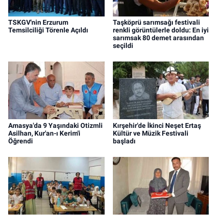
TSKGV'nin Erzurum
Taşköprü sarımsağı festivali
Temsilciliği Törenle Açıldı
renkli görüntülerle doldu: En iyi
sarımsak 80 demet arasından
seçildi
Amasya'da 9 Yaşındaki Otizmli
Kırşehir'de İkinci Neşet Ertaş
Asilhan, Kur'an-ı Kerim'i
Kültür ve Müzik Festivali
Öğrendi
başladı