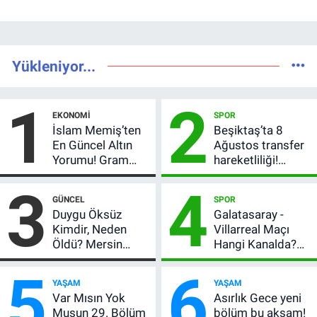
Yükleniyor...
1
2
EKONOMI
SPOR
İslam Memiş’ten
Beşiktaş’ta 8
En Güncel Altın
Ağustos transfer
Yorumu! Gram
hareketliliği!
Altın İçin 6.350 TL
Yönetim 5 bölge
3
4
Uyarısı, Yıl Sonu
için düğmeye
GÜNCEL
SPOR
Beklentisi
bastı
Duygu Öksüz
Galatasaray -
Değişmedi
Kimdir, Neden
Villarreal Maçı
Öldü? Mersin
Hangi Kanalda?
Basınının Acı
Hazırlık Maçı Ne
5
6
Kaybı
Zaman, Saat
YAŞAM
YAŞAM
Kaçta, Nereden
Var Mısın Yok
Asırlık Gece yeni
İzlenir?
Musun 29. Bölüm
bölüm bu akşam!