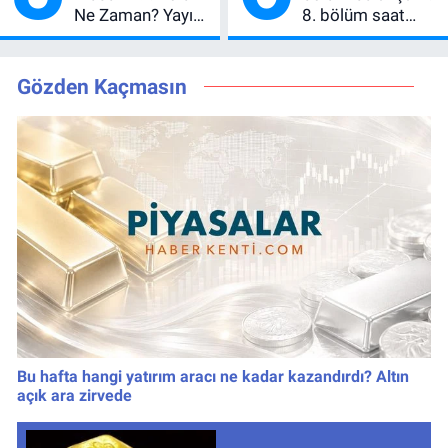
Ne Zaman? Yayın
8. bölüm saat
Günü Değişti, Yeni
kaçta, TRT 1 canlı
Tarih Belli Oldu!
nasıl izlenir?
Gözden Kaçmasın
Bu hafta hangi yatırım aracı ne kadar kazandırdı? Altın
açık ara zirvede