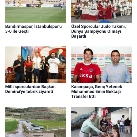
Bandırmaspor, İstanbulspor'u
Özel Sporcular Judo Takımı,
3-0 ile Geçti
Dünya Şampiyonu Olmayı
Başardı
Milli sporculardan Başkan
Kasımpaşa, Genç Yetenek
Demirci'ye tebrik ziyareti
Muhammed Emin Bektaş'ı
Transfer Etti