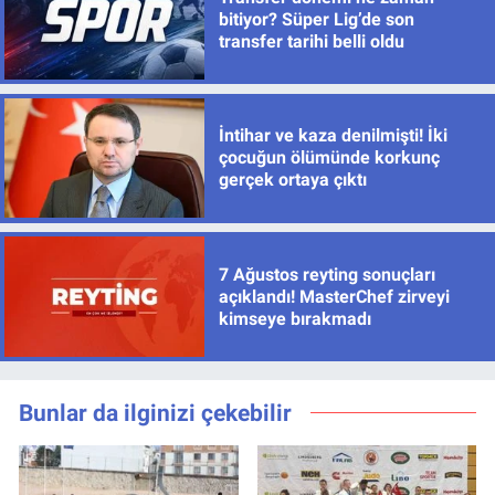
bitiyor? Süper Lig’de son
transfer tarihi belli oldu
İntihar ve kaza denilmişti! İki
çocuğun ölümünde korkunç
gerçek ortaya çıktı
7 Ağustos reyting sonuçları
açıklandı! MasterChef zirveyi
kimseye bırakmadı
Bunlar da ilginizi çekebilir