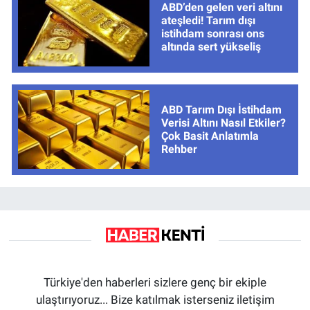
ABD’den gelen veri altını
ateşledi! Tarım dışı
istihdam sonrası ons
altında sert yükseliş
ABD Tarım Dışı İstihdam
Verisi Altını Nasıl Etkiler?
Çok Basit Anlatımla
Rehber
Türkiye'den haberleri sizlere genç bir ekiple
ulaştırıyoruz... Bize katılmak isterseniz iletişim