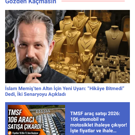
Gözden Kaçmasın
İslam Memiş’ten Altın İçin Yeni Uyarı: “Hikâye Bitmedi”
Dedi, İki Senaryoyu Açıkladı
TMSF araç satışı 2026:
106 otomobil ve
motosiklet ihaleye çıkıyor!
İşte fiyatlar ve ihale