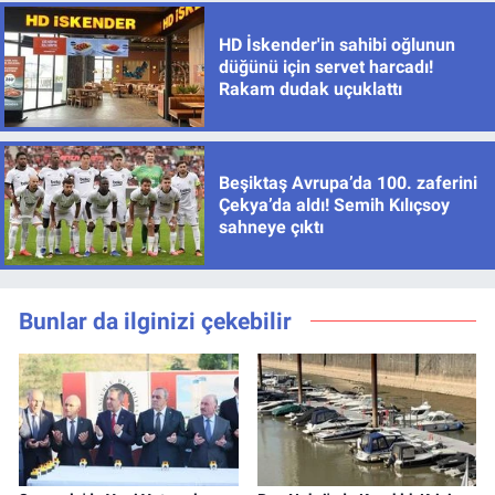
HD İskender'in sahibi oğlunun
düğünü için servet harcadı!
Rakam dudak uçuklattı
Beşiktaş Avrupa’da 100. zaferini
Çekya’da aldı! Semih Kılıçsoy
sahneye çıktı
Bunlar da ilginizi çekebilir