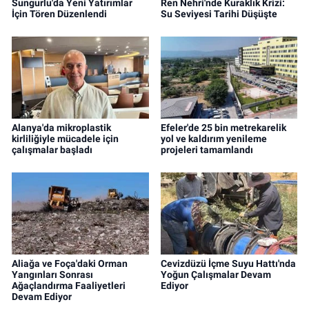
Sungurlu'da Yeni Yatırımlar
Ren Nehri'nde Kuraklık Krizi:
İçin Tören Düzenlendi
Su Seviyesi Tarihi Düşüşte
Alanya'da mikroplastik
Efeler'de 25 bin metrekarelik
kirliliğiyle mücadele için
yol ve kaldırım yenileme
çalışmalar başladı
projeleri tamamlandı
Aliağa ve Foça'daki Orman
Cevizdüzü İçme Suyu Hattı'nda
Yangınları Sonrası
Yoğun Çalışmalar Devam
Ağaçlandırma Faaliyetleri
Ediyor
Devam Ediyor