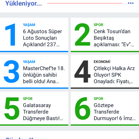
Yükleniyor...
1
2
YAŞAM
SPOR
6 Ağustos Süper
Cenk Tosun’dan
Loto Sonuçları
Beşiktaş
Açıklandı! 237
açıklaması: “Ev”
Milyon TL’lik
dedi, asıl mesajı
3
4
Çekiliş
satır arasında
YAŞAM
EKONOMI
verdi
MasterChef’te 18.
Çitlekçi Halka Arz
önlüğün sahibi
Oluyor! SPK
belli oldu! Ana
Onayladı: Fiyatı,
kadroya giren
Lot Sayısı ve
5
6
yarışmacı kim
Talep Toplama
SPOR
SPOR
oldu?
Tarihi
Galatasaray
Göztepe
Transferde
Transferde
Düğmeye Bastı!
Durmuyor! 6 İmza
Leao, Camavinga
Sonrası Yeni
ve Pavard’da Son
Hedefler Belli
Durum
Oldu