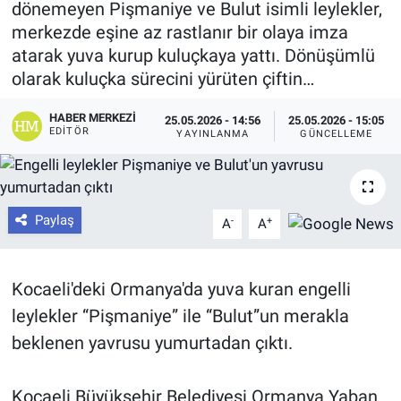
dönemeyen Pişmaniye ve Bulut isimli leylekler,
merkezde eşine az rastlanır bir olaya imza
atarak yuva kurup kuluçkaya yattı. Dönüşümlü
olarak kuluçka sürecini yürüten çiftin…
HABER MERKEZI
25.05.2026 - 14:56
25.05.2026 - 15:05
EDITÖR
YAYINLANMA
GÜNCELLEME
Paylaş
-
+
A
A
Kocaeli'deki Ormanya'da yuva kuran engelli
leylekler “Pişmaniye” ile “Bulut”un merakla
beklenen yavrusu yumurtadan çıktı.
Kocaeli Büyükşehir Belediyesi Ormanya Yaban