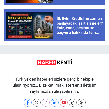
tarihleri
İlk Evim Kredisi ne zaman
başlayacak, şartları neler?
Faiz, vade, peşinat ve
başvuru hakkında tüm
cevaplar
Türkiye'den haberleri sizlere genç bir ekiple
ulaştırıyoruz... Bize katılmak isterseniz iletişim
sayfamızdan ulaşabilirsiniz.