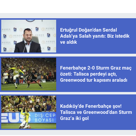
Ertuğrul Doğan’dan Serdal
Adalı’ya Salah yanıtı: Biz istedik
ve aldık
Fenerbahçe 2-0 Sturm Graz maç
özeti: Talisca perdeyi açtı,
Greenwood tur kapısını araladı
Kadıköy’de Fenerbahçe şov!
Talisca ve Greenwood’dan Sturm
Graz’a iki gol