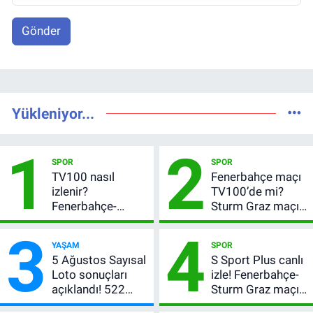
Gönder
Yükleniyor...
1
2
SPOR
SPOR
TV100 nasıl
Fenerbahçe maçı
izlenir?
TV100’de mi?
Fenerbahçe-
Sturm Graz maçı
Sturm Graz maçı
hangi kanalda,
3
4
şifresiz canlı yayın
saat kaçta?
YAŞAM
SPOR
bilgileri
5 Ağustos Sayısal
S Sport Plus canlı
Loto sonuçları
izle! Fenerbahçe-
açıklandı! 522
Sturm Graz maçı
milyon TL devretti
nasıl izlenir?