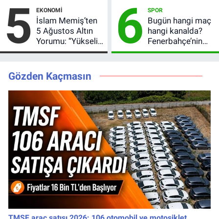
5
6
EKONOMI
SPOR
İslam Memiş’ten
Bugün hangi maç
5 Ağustos Altın
hangi kanalda?
Yorumu: “Yükseliş
Fenerbahçe’nin
Beklentim Devam
Avrupa sınavı
Ediyor” Diyerek
şifresiz
Kritik Uyarıyı Yaptı
yayınlanacak
Gözden Kaçmasın
TMSF araç satışı 2026: 106 otomobil ve motosiklet