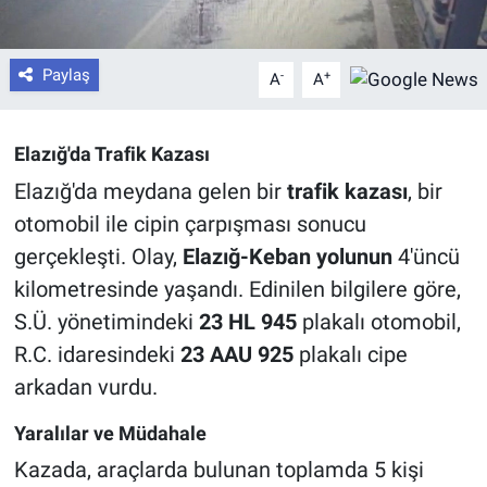
Paylaş
-
+
A
A
Elazığ'da Trafik Kazası
Elazığ'da meydana gelen bir
trafik kazası
, bir
otomobil ile cipin çarpışması sonucu
gerçekleşti. Olay,
Elazığ-Keban yolunun
4'üncü
kilometresinde yaşandı. Edinilen bilgilere göre,
S.Ü. yönetimindeki
23 HL 945
plakalı otomobil,
R.C. idaresindeki
23 AAU 925
plakalı cipe
arkadan vurdu.
Yaralılar ve Müdahale
Kazada, araçlarda bulunan toplamda 5 kişi