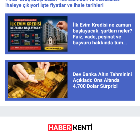
ihaleye çıkıyor! İşte fiyatlar ve ihale tarihleri
İlk Evim Kredisi ne zaman
başlayacak, şartları neler?
Faiz, vade, peşinat ve
başvuru hakkında tüm
cevaplar
Dev Banka Altın Tahminini
Açıkladı: Ons Altında
4.700 Dolar Sürprizi