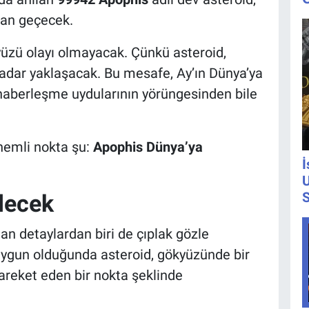
dan geçecek.
yüzü olayı olmayacak. Çünkü asteroid,
kadar yaklaşacak. Bu mesafe, Ay’ın Dünya’ya
 haberleşme uydularının yörüngesinden bile
önemli nokta şu:
Apophis Dünya’ya
İ
U
S
ilecek
lan detaylardan biri de çıplak gözle
 uygun olduğunda asteroid, gökyüzünde bir
hareket eden bir nokta şeklinde