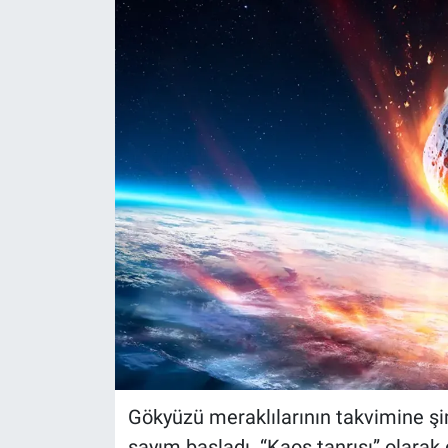
Gökyüzü meraklılarının takvimine şim
sayım başladı. “Kaos tanrısı” olarak