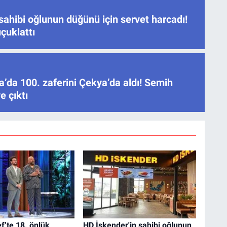
sahibi oğlunun düğünü için servet harcadı!
çuklattı
’da 100. zaferini Çekya’da aldı! Semih
e çıktı
’te 18. önlük
HD İskender'in sahibi oğlunun