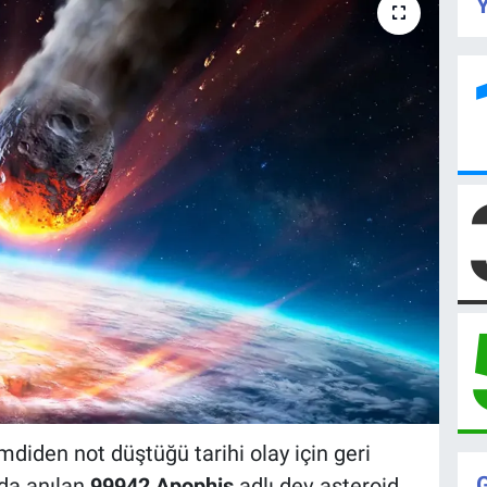
Y
diden not düştüğü tarihi olay için geri
 da anılan
99942 Apophis
adlı dev asteroid,