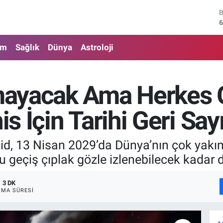
4
5
am
Sağlık
Dünya
Astroloji
6
6
mayacak Ama Herkes
1
s İçin Tarihi Geri Sa
6
oid, 13 Nisan 2029’da Dünya’nın çok yak
 geçiş çıplak gözle izlenebilecek kadar d
3 DK
MA SÜRESI