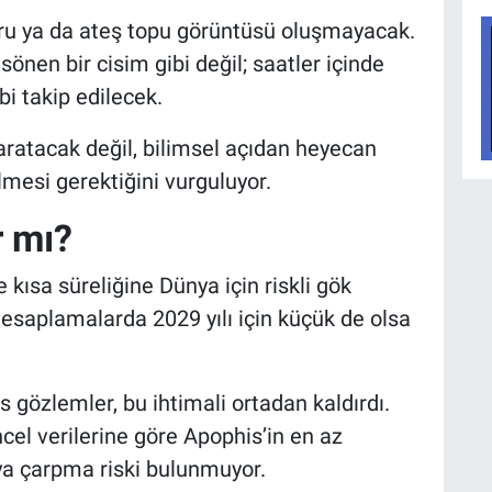
uru ya da ateş topu görüntüsü oluşmayacak.
önen bir cisim gibi değil; saatler içinde
bi takip edilecek.
aratacak değil, bilimsel açıdan heyecan
lmesi gerektiğini vurguluyor.
r mı?
 kısa süreliğine Dünya için riskli gök
 hesaplamalarda 2029 yılı için küçük de olsa
 gözlemler, bu ihtimali ortadan kaldırdı.
el verilerine göre Apophis’in en az
a çarpma riski bulunmuyor.