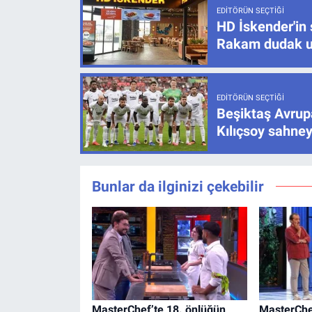
EDITÖRÜN SEÇTIĞI
HD İskender'in 
Rakam dudak u
EDITÖRÜN SEÇTIĞI
Beşiktaş Avrupa
Kılıçsoy sahney
Bunlar da ilginizi çekebilir
MasterChef’te 18. önlüğün
MasterChef