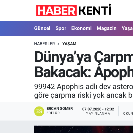
Güncel
Nöbetçi Eczaneler
Güncel
Spor
Ekonomi
Magazin
Yaş
Spor
Hava Durumu
HABERLER
YAŞAM
Dünya’ya Çarp
Ekonomi
İstanbul Namaz Vakitleri
Bakacak: Apophi
Magazin
Trafik Durumu
Yaşam
Süper Lig Puan Durumu ve Fikstür
99942 Apophis adlı dev aster
göre çarpma riski yok ancak bu
Sağlık
Tüm Manşetler
ERCAN SOMER
07.07.2026 - 12:32
Dünya
Son Dakika Haberleri
EDITÖR
YAYINLANMA
OKUN
Astroloji
Haber Arşivi