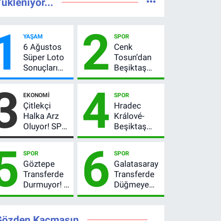
ükleniyor...
1
2
YAŞAM
SPOR
6 Ağustos
Cenk
Süper Loto
Tosun’dan
Sonuçları
Beşiktaş
Açıklandı!
açıklaması:
3
4
237 Milyon
“Ev” dedi,
EKONOMI
SPOR
TL’lik Çekiliş
asıl mesajı
Çitlekçi
Hradec
satır
Halka Arz
Králové-
arasında
Oluyor! SPK
Beşiktaş
verdi
Onayladı:
maçı hangi
5
6
Fiyatı, Lot
kanalda?
SPOR
SPOR
Sayısı ve
Şifresiz
Göztepe
Galatasaray
Talep
canlı yayın
Transferde
Transferde
Toplama
izleme
Durmuyor! 6
Düğmeye
Tarihi
rehberi
İmza
Bastı! Leao,
Sonrası Yeni
Camavinga
Hedefler
ve
Gözden Kaçmasın