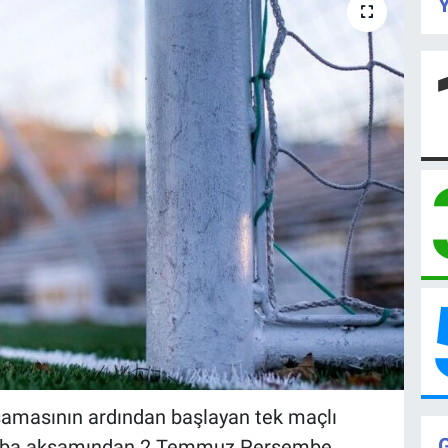
Y
amasının ardından başlayan tek maçlı
mba akşamından 2 Temmuz Perşembe