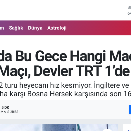
D
4
E
5
am
Sağlık
Dünya
Astroloji
S
6
G
6
da Bu Gece Hangi Maç
B
1
Maçı, Devler TRT 1’de
B
6
turu heyecanı hız kesmiyor. İngiltere ve
a karşı Bosna Hersek karşısında son 16 
5 DK
MA SÜRESI