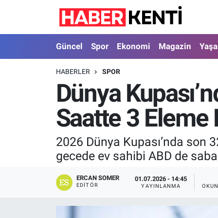
Güncel
Nöbetçi Eczaneler
Güncel
Spor
Ekonomi
Magazin
Yaş
Spor
Hava Durumu
HABERLER
SPOR
Dünya Kupası’n
Ekonomi
İstanbul Namaz Vakitleri
Saatte 3 Eleme 
Magazin
Trafik Durumu
Yaşam
Süper Lig Puan Durumu ve Fikstür
2026 Dünya Kupası’nda son 32 
gecede ev sahibi ABD de sabah
Sağlık
Tüm Manşetler
ERCAN SOMER
01.07.2026 - 14:45
Dünya
Son Dakika Haberleri
EDITÖR
YAYINLANMA
OKUN
Astroloji
Haber Arşivi