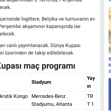
ecek.
içerisinde İngiltere, Belçika ve turnuvanın ev
 Perşembe akşamının kapanışında ise
gelecek.
an canlı yayımlanacak. Dünya Kupası
bii üzerinden de takip edilebilecek.
B
upası maç programı
k
z
Yay
Stadyum
ın
kratik Kongo
Mercedes-Benz
TR
Stadyumu, Atlanta
T 1