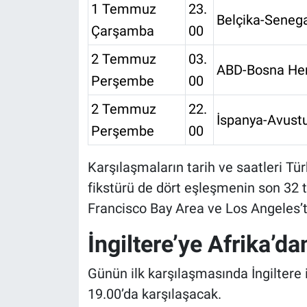
1 Temmuz
23.
Belçika-Seneg
Çarşamba
00
2 Temmuz
03.
ABD-Bosna He
Perşembe
00
2 Temmuz
22.
İspanya-Avust
Perşembe
00
Karşılaşmaların tarih ve saatleri Tür
fikstürü de dört eşleşmenin son 32 
Francisco Bay Area ve Los Angeles’t
İngiltere’ye Afrika’da
Günün ilk karşılaşmasında İngiltere
19.00’da karşılaşacak.