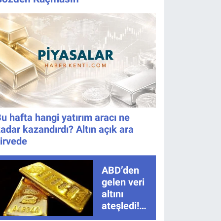
Tarih Belli
nasıl izlenir?
Oldu!
u hafta hangi yatırım aracı ne
adar kazandırdı? Altın açık ara
irvede
ABD’den
gelen veri
altını
ateşledi!
Tarım dışı