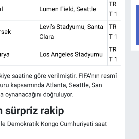
TR
al
Lumen Field, Seattle
T 1
Levi’s Stadyumu, Santa
TR
rsek
Clara
T 1
TR
urya
Los Angeles Stadyumu
T 1
kiye saatine göre verilmiştir. FIFA’nın resmî
turu kapsamında Atlanta, Seattle, San
a oynanacağını doğruluyor.
n sürpriz rakip
 ile Demokratik Kongo Cumhuriyeti saat