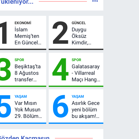
ükleniyor...
1
2
EKONOMI
GÜNCEL
İslam
Duygu
Memiş’ten
Öksüz
En Güncel
Kimdir,
Altın
Neden
3
4
Yorumu!
Öldü?
SPOR
SPOR
Gram Altın
Mersin
Beşiktaş’ta
Galatasaray
İçin 6.350
Basınının
8 Ağustos
- Villarreal
TL Uyarısı,
Acı Kaybı
transfer
Maçı Hangi
Yıl Sonu
hareketliliği!
Kanalda?
Beklentisi
5
6
Yönetim 5
Hazırlık
Değişmedi
YAŞAM
YAŞAM
bölge için
Maçı Ne
Var Mısın
Asırlık Gece
düğmeye
Zaman, Saat
Yok Musun
yeni bölüm
bastı
Kaçta,
29. Bölüm
bu akşam!
Nereden
Ne Zaman?
8. bölüm
İzlenir?
Yayın Günü
saat kaçta,
Değişti, Yeni
TRT 1 canlı
Gözden Kaçmasın