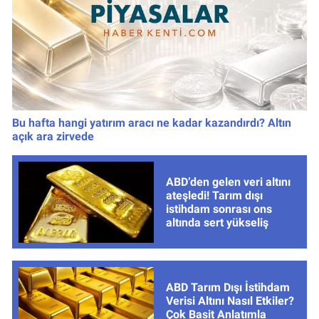
Bu hafta hangi yatırım aracı ne kadar kazandırdı? Altın
açık ara zirvede
ABD’den gelen veri altını
ateşledi! Tarım dışı
istihdam sonrası ons
altında sert yükseliş
ABD Tarım Dışı İstihdam
Verisi Altını Nasıl Etkiler?
Çok Basit Anlatımla