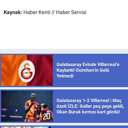
Kaynak:
Haber Kenti // Haber Servisi
Galatasaray Evinde Villarreal’e
Kaybetti! Osimhen’in Golü
Yetmedi
Galatasaray 1-2 Villarreal | Maç
özeti İZLE: Goller peş peşe geldi,
Okan Buruk kırmızı kart gördü!