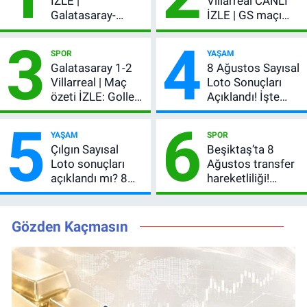
İZLE |
Villarreal CANLI
Galatasaray-
İZLE | GS maçı
Villarreal maçı
hangi kanalda,
3
4
başladı! GS maçı
şifresiz mi?
SPOR
YAŞAM
şifresiz canlı yayın
Galatasaray 1-2
8 Ağustos Sayısal
Villarreal | Maç
Loto Sonuçları
özeti İZLE: Goller
Açıklandı! İşte
peş peşe geldi,
Kazandıran 6
5
6
Okan Buruk
Numara
YAŞAM
SPOR
kırmızı kart gördü!
Çılgın Sayısal
Beşiktaş’ta 8
Loto sonuçları
Ağustos transfer
açıklandı mı? 8
hareketliliği!
Ağustos 2026
Yönetim 5 bölge
kazanan
için düğmeye
numaralar
bastı
Gözden Kaçmasın