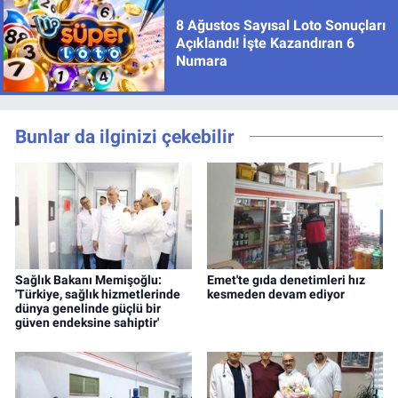
8 Ağustos Sayısal Loto Sonuçları
Açıklandı! İşte Kazandıran 6
Numara
Bunlar da ilginizi çekebilir
Sağlık Bakanı Memişoğlu:
Emet'te gıda denetimleri hız
'Türkiye, sağlık hizmetlerinde
kesmeden devam ediyor
dünya genelinde güçlü bir
güven endeksine sahiptir'