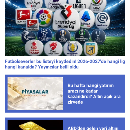
Futbolseverler bu listeyi kaydedin! 2026-2027’de hangi lig
hangi kanalda? Yayıncılar belli oldu
Bu hafta hangi yatırım
aracı ne kadar
kazandırdı? Altın açık ara
zirvede
ABD’den gelen veri altını