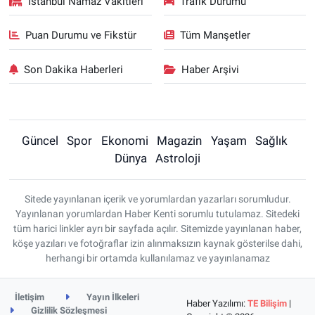
İstanbul Namaz Vakitleri
Trafik Durumu
Puan Durumu ve Fikstür
Tüm Manşetler
Son Dakika Haberleri
Haber Arşivi
Güncel
Spor
Ekonomi
Magazin
Yaşam
Sağlık
Dünya
Astroloji
Sitede yayınlanan içerik ve yorumlardan yazarları sorumludur.
Yayınlanan yorumlardan Haber Kenti sorumlu tutulamaz. Sitedeki
tüm harici linkler ayrı bir sayfada açılır. Sitemizde yayınlanan haber,
köşe yazıları ve fotoğraflar izin alınmaksızın kaynak gösterilse dahi,
herhangi bir ortamda kullanılamaz ve yayınlanamaz
İletişim
Yayın İlkeleri
Haber Yazılımı:
TE Bilişim
|
Gizlilik Sözleşmesi