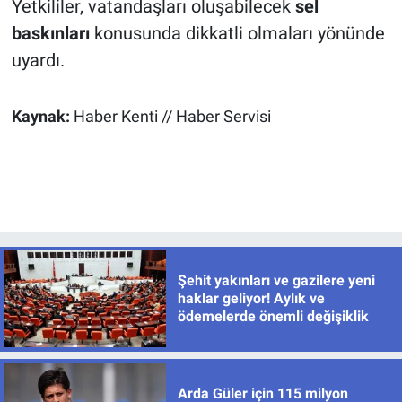
Yetkililer, vatandaşları oluşabilecek
sel
baskınları
konusunda dikkatli olmaları yönünde
uyardı.
Kaynak:
Haber Kenti // Haber Servisi
Şehit yakınları ve gazilere yeni
haklar geliyor! Aylık ve
ödemelerde önemli değişiklik
Arda Güler için 115 milyon