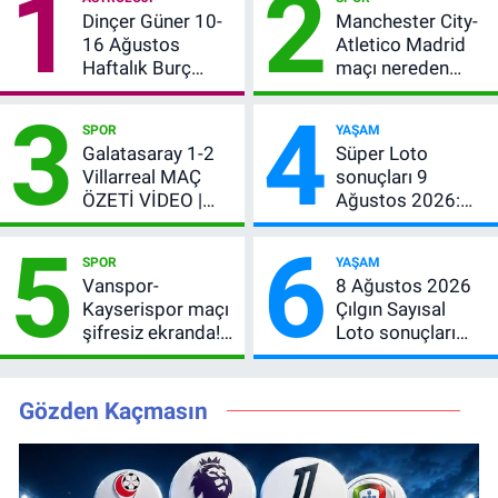
1
2
Dinçer Güner 10-
Manchester City-
16 Ağustos
Atletico Madrid
Haftalık Burç
maçı nereden
Yorumları: Bu
izlenir?
3
4
Hafta 12 Burç İçin
SPOR
YAŞAM
Para, Aşk ve Karar
Galatasaray 1-2
Süper Loto
Zamanı
Villarreal MAÇ
sonuçları 9
ÖZETİ VİDEO |
Ağustos 2026:
Osimhen attı,
Kazanan
5
6
Galatasaray son
numaralar
SPOR
YAŞAM
provada kaybetti
Vanspor-
8 Ağustos 2026
Kayserispor maçı
Çılgın Sayısal
şifresiz ekranda!
Loto sonuçları
Saat kaçta, hangi
açıklandı! Büyük
kanalda? Canlı
ikramiye yine
yayın belli oldu
devretti
Gözden Kaçmasın