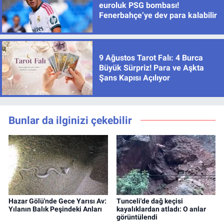
euroluk PSG bombası!
Fenerbahçe’ye dev para kalabilir
9 Ağustos Tarot Falı: 4 Burca
Büyük Sürpriz! Para ve Aşkta
Şans Kapısı Açılıyor
Bunlar da ilginizi çekebilir
Hazar Gölü'nde Gece Yarısı Av:
Tunceli'de dağ keçisi
Yılanın Balık Peşindeki Anları
kayalıklardan atladı: O anlar
görüntülendi