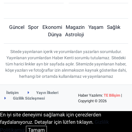
Güncel
Spor
Ekonomi
Magazin
Yaşam
Sağlık
Dünya
Astroloji
Sitede yayınlanan içerik ve yorumlardan yazarları sorumludur.
Yayınlanan yorumlardan Haber Kenti sorumlu tutulamaz. Sitedeki
tüm harici linkler ayrı bir sayfada açılır. Sitemizde yayınlanan haber,
köşe yazıları ve fotoğraflar izin alınmaksızın kaynak gösterilse dahi,
herhangi bir ortamda kullanılamaz ve yayınlanamaz
İletişim
Yayın İlkeleri
Haber Yazılımı:
TE Bilişim
|
Gizlilik Sözleşmesi
Copyright © 2026
En iyi site deneyimi sağlamak için çerezlerden
faydalanıyoruz. Detaylar için lütfen tıklayın.
Gizlilik
Politikamız
Tamam