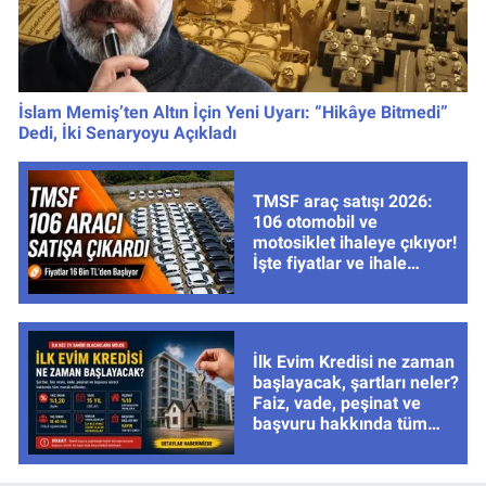
İslam Memiş’ten Altın İçin Yeni Uyarı: “Hikâye Bitmedi”
Dedi, İki Senaryoyu Açıkladı
TMSF araç satışı 2026:
106 otomobil ve
motosiklet ihaleye çıkıyor!
İşte fiyatlar ve ihale
tarihleri
İlk Evim Kredisi ne zaman
başlayacak, şartları neler?
Faiz, vade, peşinat ve
başvuru hakkında tüm
cevaplar