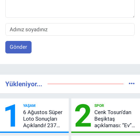
Gönder
Yükleniyor...
1
2
YAŞAM
SPOR
6 Ağustos Süper
Cenk Tosun’dan
Loto Sonuçları
Beşiktaş
Açıklandı! 237
açıklaması: “Ev”
Milyon TL’lik
dedi, asıl mesajı
Çekiliş
satır arasında