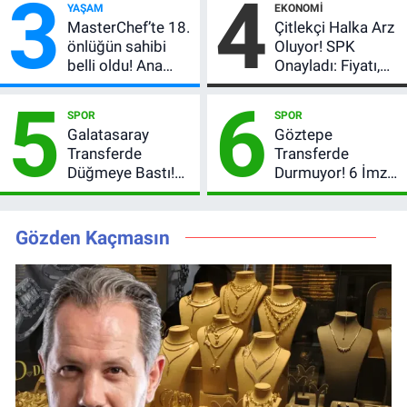
3
4
YAŞAM
EKONOMI
verdi
MasterChef’te 18.
Çitlekçi Halka Arz
önlüğün sahibi
Oluyor! SPK
belli oldu! Ana
Onayladı: Fiyatı,
kadroya giren
Lot Sayısı ve
5
6
yarışmacı kim
Talep Toplama
SPOR
SPOR
oldu?
Tarihi
Galatasaray
Göztepe
Transferde
Transferde
Düğmeye Bastı!
Durmuyor! 6 İmza
Leao, Camavinga
Sonrası Yeni
ve Pavard’da Son
Hedefler Belli
Durum
Oldu
Gözden Kaçmasın