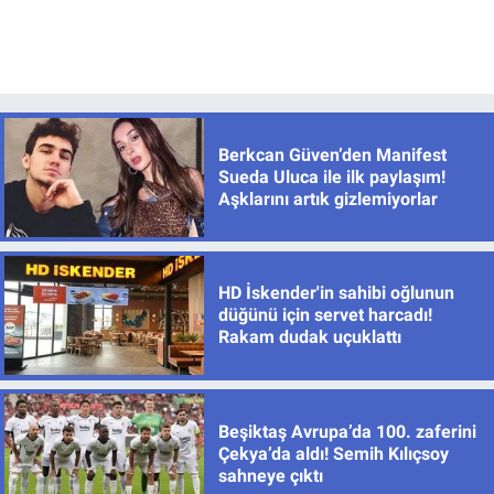
Berkcan Güven’den Manifest
Sueda Uluca ile ilk paylaşım!
Aşklarını artık gizlemiyorlar
HD İskender'in sahibi oğlunun
düğünü için servet harcadı!
Rakam dudak uçuklattı
Beşiktaş Avrupa’da 100. zaferini
Çekya’da aldı! Semih Kılıçsoy
sahneye çıktı