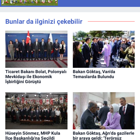
Bunlar da ilginizi çekebilir
Ticaret Bakanı Bolat, Polonyalı
Bakan Göktaş, Van'da
Mevkidaşı ile Ekonomik
Temaslarda Bulundu
İşbirliğini Görüştü
Hüseyin Sönmez, MHP Kula
Bakan Göktaş, Ağrı'da gazilerle
İlçe Başkanlığı'na Seçildi
bir araya geldi: 'Terörsüz