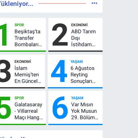
ükleniyor...
1
2
SPOR
EKONOMI
Beşiktaş’ta
ABD Tarım
Transfer
Dışı
Bombaları
İstihdam
Peş Peşe!
Verisi Altını
3
4
Adalı
Nasıl
EKONOMI
YAŞAM
Vlahovic’i
Etkiler? Çok
İslam
6 Ağustos
Açıkladı, 5
Basit
Memiş’ten
Reyting
Yıldız Daha
Anlatımla
En Güncel
Sonuçları
Listede
Rehber
Altın
Açıklandı!
5
6
Yorumu!
Zirve El
SPOR
YAŞAM
Gram Altın
Değiştirdi:
Galatasaray
Var Mısın
İçin 6.350
Muhtemel
- Villarreal
Yok Musun
TL Uyarısı,
Aşk,
Maçı Hangi
29. Bölüm
Yıl Sonu
MasterChef'i
Kanalda?
Ne Zaman?
Beklentisi
Geride
Hazırlık
Yayın Günü
Değişmedi
Bıraktı
Maçı Ne
Değişti, Yeni