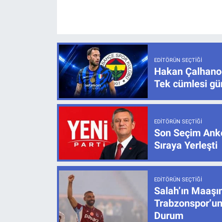
EDITÖRÜN SEÇTIĞI
Hakan Çalhanoğ
Tek cümlesi g
EDITÖRÜN SEÇTIĞI
Son Seçim Anke
Sıraya Yerleşti
EDITÖRÜN SEÇTIĞI
Salah’ın Maaşı
Trabzonspor’un
Durum