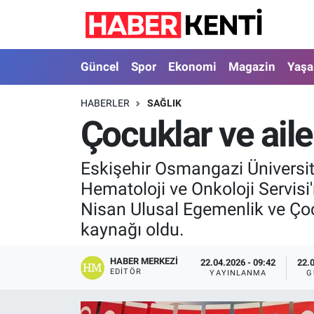
Güncel
Nöbetçi Eczaneler
Güncel
Spor
Ekonomi
Magazin
Yaş
Spor
Hava Durumu
HABERLER
SAĞLIK
Çocuklar ve ail
Ekonomi
İstanbul Namaz Vakitleri
Magazin
Trafik Durumu
Eskişehir Osmangazi Üniversi
Hematoloji ve Onkoloji Servisi
Yaşam
Süper Lig Puan Durumu ve Fikstür
Nisan Ulusal Egemenlik ve Çocu
kaynağı oldu.
Sağlık
Tüm Manşetler
HABER MERKEZI
22.04.2026 - 09:42
22.
Dünya
Son Dakika Haberleri
EDITÖR
YAYINLANMA
G
Astroloji
Haber Arşivi