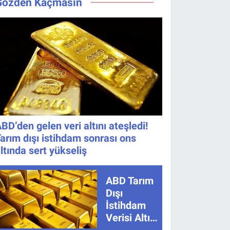
Gözden Kaçmasın
Zaman, Saat
Tarih Belli
Kaçta,
Oldu!
Nereden
İzlenir?
BD’den gelen veri altını ateşledi!
arım dışı istihdam sonrası ons
ltında sert yükseliş
ABD Tarım
Dışı
İstihdam
Verisi Altını
Nasıl