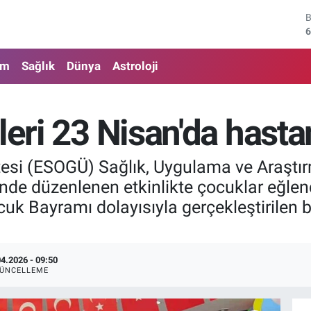
6
4
am
Sağlık
Dünya
Astroloji
5
6
eleri 23 Nisan'da hast
6
1
tesi (ESOGÜ) Sağlık, Uygulama ve Araştı
'nde düzenlenen etkinlikte çocuklar eğlenc
k Bayramı dolayısıyla gerçekleştirilen bu 
04.2026 - 09:50
ÜNCELLEME