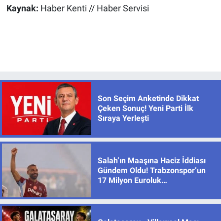
Kaynak:
Haber Kenti // Haber Servisi
Son Seçim Anketinde Dikkat
Çeken Sonuç! Yeni Parti İlk
Sıraya Yerleşti
Salah’ın Maaşına Haciz İddiası
Gündem Oldu! Trabzonspor’un
17 Milyon Euroluk
Sözleşmesinde Son Durum