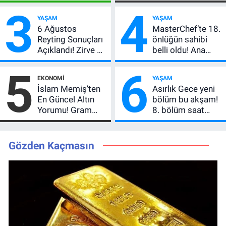
Peşe! Adalı
Etkiler? Çok Basit
3
4
Vlahovic’i
Anlatımla Rehber
YAŞAM
YAŞAM
Açıkladı, 5 Yıldız
6 Ağustos
MasterChef’te 18.
Daha Listede
Reyting Sonuçları
önlüğün sahibi
Açıklandı! Zirve El
belli oldu! Ana
Değiştirdi:
kadroya giren
5
6
Muhtemel Aşk,
yarışmacı kim
EKONOMI
YAŞAM
MasterChef'i
oldu?
İslam Memiş’ten
Asırlık Gece yeni
Geride Bıraktı
En Güncel Altın
bölüm bu akşam!
Yorumu! Gram
8. bölüm saat
Altın İçin 6.350 TL
kaçta, TRT 1 canlı
Uyarısı, Yıl Sonu
nasıl izlenir?
Beklentisi
Gözden Kaçmasın
Değişmedi