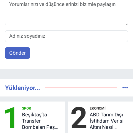
Gönder
Yükleniyor...
1
2
SPOR
EKONOMI
Beşiktaş’ta
ABD Tarım Dışı
Transfer
İstihdam Verisi
Bombaları Peş
Altını Nasıl