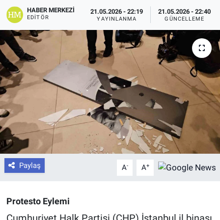
HABER MERKEZI
21.05.2026 - 22:19
21.05.2026 - 22:40
EDITÖR
YAYINLANMA
GÜNCELLEME
Paylaş
-
+
A
A
Protesto Eylemi
Cumhuriyet Halk Partisi (CHP) İstanbul il binası