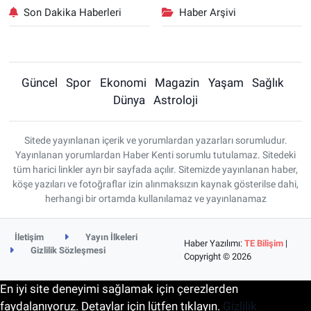
Son Dakika Haberleri
Haber Arşivi
Güncel
Spor
Ekonomi
Magazin
Yaşam
Sağlık
Dünya
Astroloji
Sitede yayınlanan içerik ve yorumlardan yazarları sorumludur.
Yayınlanan yorumlardan Haber Kenti sorumlu tutulamaz. Sitedeki
tüm harici linkler ayrı bir sayfada açılır. Sitemizde yayınlanan haber,
köşe yazıları ve fotoğraflar izin alınmaksızın kaynak gösterilse dahi,
herhangi bir ortamda kullanılamaz ve yayınlanamaz
İletişim
Yayın İlkeleri
Haber Yazılımı:
TE Bilişim
|
Gizlilik Sözleşmesi
Copyright © 2026
En iyi site deneyimi sağlamak için çerezlerden
faydalanıyoruz. Detaylar için lütfen tıklayın.
Gizlilik