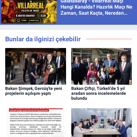
Galatasaray - Villarreal Maçı
Hangi Kanalda? Hazırlık Maçı Ne
Zaman, Saat Kaçta, Nereden
İzlenir?
Bunlar da ilginizi çekebilir
Bakan Şimşek, Gercüş'te yeni
Bakan Çiftçi, Türkeli'de 5 yıl
projelerin açılışını yaptı
aradan sonra incelemelerde
bulundu