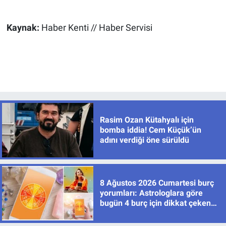
Kaynak:
Haber Kenti // Haber Servisi
Rasim Ozan Kütahyalı için
bomba iddia! Cem Küçük’ün
adını verdiği öne sürüldü
8 Ağustos 2026 Cumartesi burç
yorumları: Astrologlara göre
bugün 4 burç için dikkat çeken
gelişmeler var