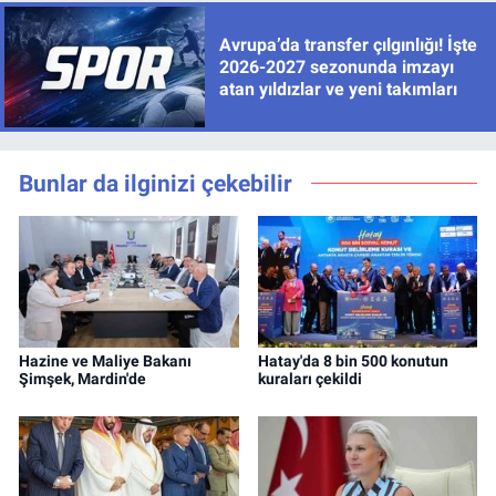
Avrupa’da transfer çılgınlığı! İşte
2026-2027 sezonunda imzayı
atan yıldızlar ve yeni takımları
Bunlar da ilginizi çekebilir
Hazine ve Maliye Bakanı
Hatay'da 8 bin 500 konutun
Şimşek, Mardin'de
kuraları çekildi