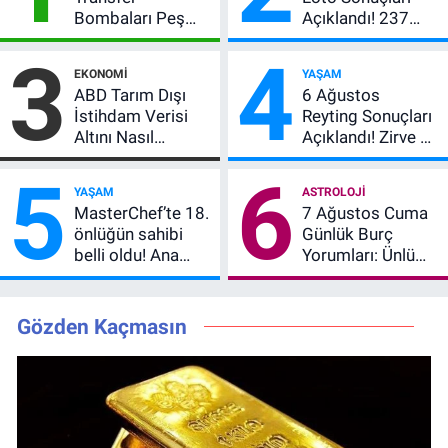
Bombaları Peş
Açıklandı! 237
Peşe! Adalı
Milyon TL’lik
3
4
Vlahovic’i
Çekiliş
EKONOMI
YAŞAM
Açıkladı, 5 Yıldız
ABD Tarım Dışı
6 Ağustos
Daha Listede
İstihdam Verisi
Reyting Sonuçları
Altını Nasıl
Açıklandı! Zirve El
Etkiler? Çok Basit
Değiştirdi:
5
6
Anlatımla Rehber
Muhtemel Aşk,
YAŞAM
ASTROLOJI
MasterChef'i
MasterChef’te 18.
7 Ağustos Cuma
Geride Bıraktı
önlüğün sahibi
Günlük Burç
belli oldu! Ana
Yorumları: Ünlü
kadroya giren
Astrologlara Göre
yarışmacı kim
Aşk, Para ve
oldu?
Kariyerde Yeni
Gözden Kaçmasın
Dönem