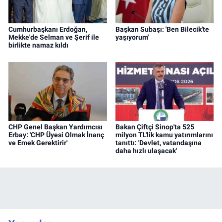
Cumhurbaşkanı Erdoğan,
Başkan Subaşı: 'Ben Bilecik'te
Mekke'de Selman ve Şerif ile
yaşıyorum'
birlikte namaz kıldı
CHP Genel Başkan Yardımcısı
Bakan Çiftçi Sinop'ta 525
Erbay: 'CHP Üyesi Olmak İnanç
milyon TL'lik kamu yatırımlarını
ve Emek Gerektirir'
tanıttı: 'Devlet, vatandaşına
daha hızlı ulaşacak'