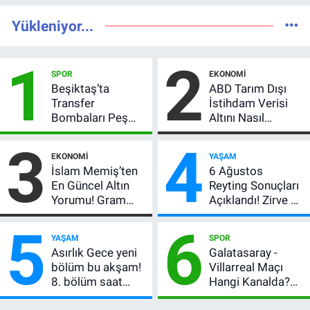
Yükleniyor...
1
2
SPOR
EKONOMI
Beşiktaş’ta
ABD Tarım Dışı
Transfer
İstihdam Verisi
Bombaları Peş
Altını Nasıl
Peşe! Adalı
Etkiler? Çok Basit
3
4
Vlahovic’i
Anlatımla Rehber
EKONOMI
YAŞAM
Açıkladı, 5 Yıldız
İslam Memiş’ten
6 Ağustos
Daha Listede
En Güncel Altın
Reyting Sonuçları
Yorumu! Gram
Açıklandı! Zirve El
Altın İçin 6.350 TL
Değiştirdi:
5
6
Uyarısı, Yıl Sonu
Muhtemel Aşk,
YAŞAM
SPOR
Beklentisi
MasterChef'i
Asırlık Gece yeni
Galatasaray -
Değişmedi
Geride Bıraktı
bölüm bu akşam!
Villarreal Maçı
8. bölüm saat
Hangi Kanalda?
kaçta, TRT 1 canlı
Hazırlık Maçı Ne