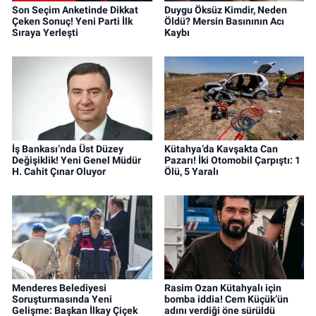
Son Seçim Anketinde Dikkat
Duygu Öksüz Kimdir, Neden
Çeken Sonuç! Yeni Parti İlk
Öldü? Mersin Basınının Acı
Sıraya Yerleşti
Kaybı
İş Bankası’nda Üst Düzey
Kütahya’da Kavşakta Can
Değişiklik! Yeni Genel Müdür
Pazarı! İki Otomobil Çarpıştı: 1
H. Cahit Çınar Oluyor
Ölü, 5 Yaralı
Menderes Belediyesi
Rasim Ozan Kütahyalı için
Soruşturmasında Yeni
bomba iddia! Cem Küçük’ün
Gelişme: Başkan İlkay Çiçek
adını verdiği öne sürüldü