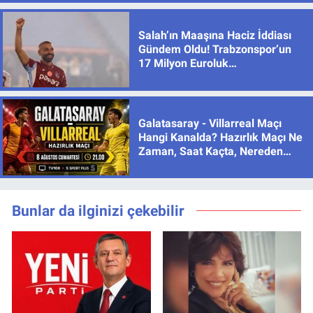
Salah’ın Maaşına Haciz İddiası
Gündem Oldu! Trabzonspor’un
17 Milyon Euroluk
Sözleşmesinde Son Durum
Galatasaray - Villarreal Maçı
Hangi Kanalda? Hazırlık Maçı Ne
Zaman, Saat Kaçta, Nereden
İzlenir?
Bunlar da ilginizi çekebilir