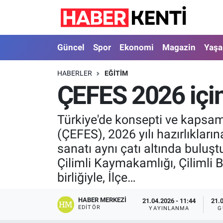
Güncel
Nöbetçi Eczaneler
Güncel
Spor
Ekonomi
Magazin
Yaş
Spor
Hava Durumu
HABERLER
EĞITIM
ÇEFES 2026 için
Ekonomi
İstanbul Namaz Vakitleri
Magazin
Trafik Durumu
Türkiye'de konsepti ve kapsamı
(ÇEFES), 2026 yılı hazırlıkları
Yaşam
Süper Lig Puan Durumu ve Fikstür
sanatı aynı çatı altında buluştu
Çilimli Kaymakamlığı, Çilimli 
Sağlık
Tüm Manşetler
birliğiyle, İlçe…
Dünya
Son Dakika Haberleri
HABER MERKEZI
21.04.2026 - 11:44
21.
EDITÖR
YAYINLANMA
G
Astroloji
Haber Arşivi