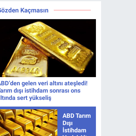
Hazırlık
Yayın Günü
Değişmedi
Bıraktı
Maçı Ne
Değişti, Yeni
Gözden Kaçmasın
Zaman, Saat
Tarih Belli
Kaçta,
Oldu!
Nereden
İzlenir?
BD’den gelen veri altını ateşledi!
arım dışı istihdam sonrası ons
ltında sert yükseliş
ABD Tarım
Dışı
İstihdam