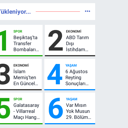
ükleniyor...
1
2
SPOR
EKONOMI
Beşiktaş’ta
ABD Tarım
Transfer
Dışı
Bombaları
İstihdam
Peş Peşe!
Verisi Altını
3
4
Adalı
Nasıl
EKONOMI
YAŞAM
Vlahovic’i
Etkiler? Çok
İslam
6 Ağustos
Açıkladı, 5
Basit
Memiş’ten
Reyting
Yıldız Daha
Anlatımla
En Güncel
Sonuçları
Listede
Rehber
Altın
Açıklandı!
5
6
Yorumu!
Zirve El
SPOR
YAŞAM
Gram Altın
Değiştirdi:
Galatasaray
Var Mısın
İçin 6.350
Muhtemel
- Villarreal
Yok Musun
TL Uyarısı,
Aşk,
Maçı Hangi
29. Bölüm
Yıl Sonu
MasterChef'i
Kanalda?
Ne Zaman?
Beklentisi
Geride