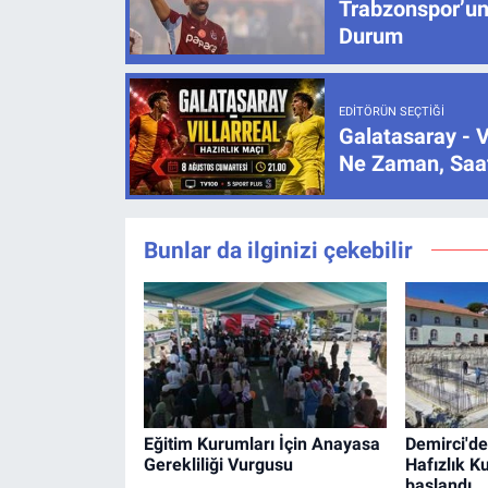
Trabzonspor’un
Durum
EDITÖRÜN SEÇTIĞI
Galatasaray - V
Ne Zaman, Saat
Bunlar da ilginizi çekebilir
Eğitim Kurumları İçin Anayasa
Demirci'de
Gerekliliği Vurgusu
Hafızlık K
başlandı