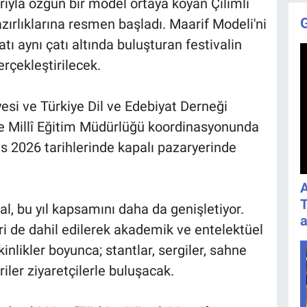
rıyla özgün bir model ortaya koyan Çilimli
azırlıklarına resmen başladı. Maarif Modeli'ni
tı aynı çatı altında buluşturan festivalin
erçekleştirilecek.
yesi ve Türkiye Dil ve Edebiyat Derneği
lçe Millî Eğitim Müdürlüğü koordinasyonunda
s 2026 tarihlerinde kapalı pazaryerinde
A
T
val, bu yıl kapsamını daha da genişletiyor.
a
ri de dahil edilerek akademik ve entelektüel
kinlikler boyunca; stantlar, sergiler, sahne
riler ziyaretçilerle buluşacak.