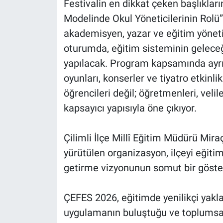
Festivalin en dikkat çeken başlıkların
Modelinde Okul Yöneticilerinin Rol
akademisyen, yazar ve eğitim yönetic
oturumda, eğitim sisteminin gelece
yapılacak. Program kapsamında ayrıca
oyunları, konserler ve tiyatro etkinli
öğrencileri değil; öğretmenleri, velil
kapsayıcı yapısıyla öne çıkıyor.
Çilimli İlçe Millî Eğitim Müdürü Mir
yürütülen organizasyon, ilçeyi eğiti
getirme vizyonunun somut bir gösterg
ÇEFES 2026, eğitimde yenilikçi yakla
uygulamanın buluştuğu ve toplumsal 