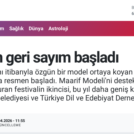
6
4
am
Sağlık
Dünya
Astroloji
5
6
 geri sayım başladı
6
1
 itibarıyla özgün bir model ortaya koyan Ç
na resmen başladı. Maarif Modeli'ni destek
ran festivalin ikincisi, bu yıl daha geniş k
Belediyesi ve Türkiye Dil ve Edebiyat Der
04.2026 - 11:55
ÜNCELLEME