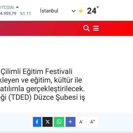
4.959,79
%1.11
°
24
İstanbul
DOLAR
7,7436
%0.18
EURO
5,2510
%0.32
STERLİN
4,4811
%0.38
GRAM ALTIN
660.55
%0.03
BİST100
3.779
%-14
ilimli Eğitim Festivali
leyen ve eğitim, kültür ile
atılımla gerçekleştirilecek.
neği (TDED) Düzce Şubesi iş
-
+
A
A