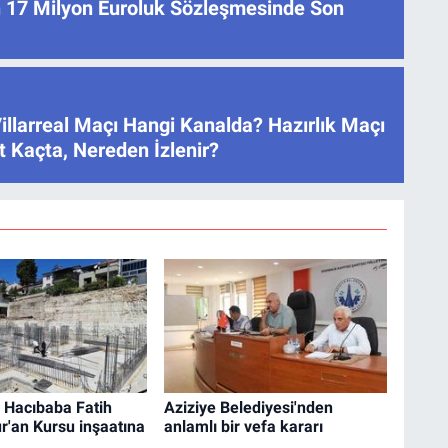
 17 Milyon Euroluk Sözleşmesinde Son
illarreal Maçı Hangi Kanalda? Hazırlık Maçı
 Kaçta, Nereden İzlenir?
 Hacıbaba Fatih
Aziziye Belediyesi'nden
ur'an Kursu inşaatına
anlamlı bir vefa kararı