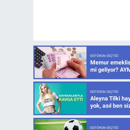
EDITÖRÜN SEÇTIĞI
Memur emeklisi
mi geliyor? AYM
EDITÖRÜN SEÇTIĞI
Aleyna Tilki hay
yok, asıl ben s
EDITÖRÜN SEÇTIĞI