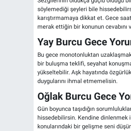
Sezgilerinin oldukça güçlü olduğu bi
söylemediği şeyleri bile hissedebilir
karıştırmamaya dikkat et. Gece saat
merak ettiğin bir konunun cevabını ve
Yay Burcu Gece Yor
Bu gece monotonluktan uzaklaşmak ve
bir buluşma teklifi, seyahat konuşma
yükseltebilir. Aşk hayatında özgürlük
duygularını ihmal etmemelisin.
Oğlak Burcu Gece Y
Gün boyunca taşıdığın sorumlulukları
hissedebilirsin. Kendine dinlenmek i
konularındaki bir gelişme seni düşü