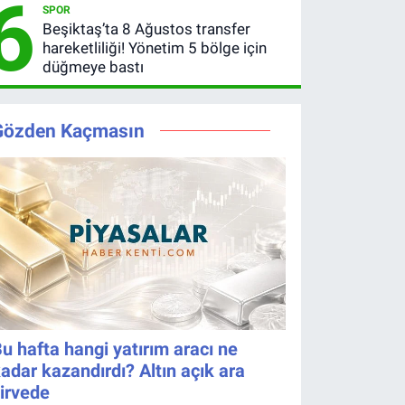
6
SPOR
Kazandıran
Ağustos
Beşiktaş’ta 8 Ağustos transfer
6 Numara
2026
hareketliliği! Yönetim 5 bölge için
kazanan
düğmeye bastı
numaralar
Gözden Kaçmasın
u hafta hangi yatırım aracı ne
adar kazandırdı? Altın açık ara
irvede