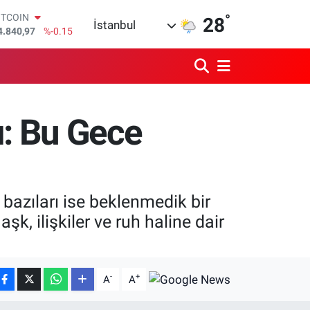
°
OLAR
28
İstanbul
7,7436
%0.18
URO
5,2510
%0.32
TERLİN
4,4811
%0.38
RAM ALTIN
660.55
%0
ı: Bu Gece
İST100
3.779
%-14
ITCOIN
4.840,97
%-0.15
bazıları ise beklenmedik bir
şk, ilişkiler ve ruh haline dair
-
+
A
A