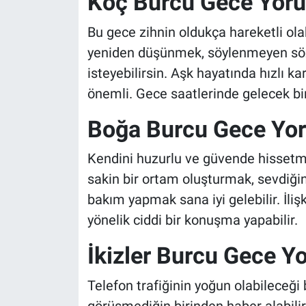
Koç Burcu Gece Yor
Bu gece zihnin oldukça hareketli ola
yeniden düşünmek, söylenmeyen söz
isteyebilirsin. Aşk hayatında hızlı k
önemli. Gece saatlerinde gelecek bir
Boğa Burcu Gece Yo
Kendini huzurlu ve güvende hissetme
sakin bir ortam oluşturmak, sevdiği
bakım yapmak sana iyi gelebilir. İliş
yönelik ciddi bir konuşma yapabilir.
İkizler Burcu Gece 
Telefon trafiğinin yoğun olabileceği 
görüşmediğin birinden haber alabili