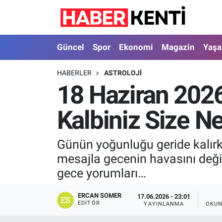
Güncel
Nöbetçi Eczaneler
Güncel
Spor
Ekonomi
Magazin
Yaş
Spor
Hava Durumu
HABERLER
ASTROLOJI
18 Haziran 202
Ekonomi
İstanbul Namaz Vakitleri
Kalbiniz Size N
Magazin
Trafik Durumu
Yaşam
Süper Lig Puan Durumu ve Fikstür
Günün yoğunluğu geride kalırke
mesajla gecenin havasını değişt
Sağlık
Tüm Manşetler
gece yorumları…
Dünya
Son Dakika Haberleri
ERCAN SOMER
17.06.2026 - 23:01
EDITÖR
YAYINLANMA
OKUN
Astroloji
Haber Arşivi