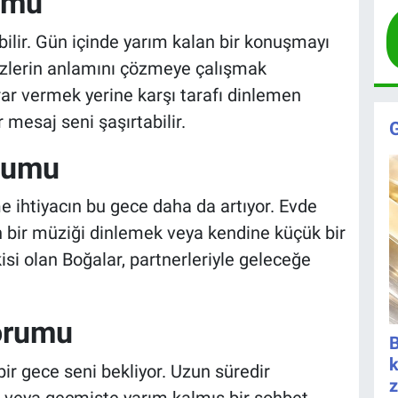
umu
bilir. Gün içinde yarım kalan bir konuşmayı
lerin anlamını çözmeye çalışmak
arar vermek yerine karşı tarafı dinlemen
 mesaj seni şaşırtabilir.
rumu
 ihtiyacın bu gece daha da artıyor. Evde
n bir müziği dinlemek veya kendine küçük bir
kisi olan Boğalar, partnerleriyle geleceğe
Yorumu
B
k
bir gece seni bekliyor. Uzun süredir
z
r veya geçmişte yarım kalmış bir sohbet