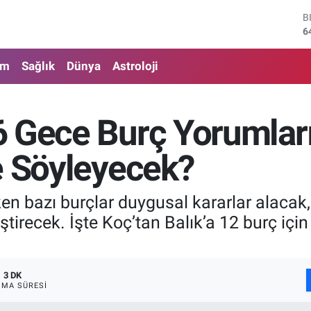
D
4
E
5
am
Sağlık
Dünya
Astroloji
S
6
G
6
6 Gece Burç Yorumlar
B
1
e Söyleyecek?
B
6
n bazı burçlar duygusal kararlar alacak, 
irecek. İşte Koç’tan Balık’a 12 burç için a
3 DK
MA SÜRESI