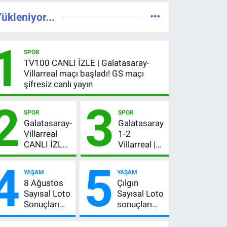
ükleniyor...
1
SPOR
TV100 CANLI İZLE | Galatasaray-
Villarreal maçı başladı! GS maçı
şifresiz canlı yayın
2
3
SPOR
SPOR
Galatasaray-
Galatasaray
Villarreal
1-2
CANLI İZLE |
Villarreal |
GS maçı
Maç özeti
4
5
hangi
İZLE: Goller
YAŞAM
YAŞAM
kanalda,
peş peşe
8 Ağustos
Çılgın
şifresiz mi?
geldi, Okan
Sayısal Loto
Sayısal Loto
Buruk
Sonuçları
sonuçları
kırmızı kart
Açıklandı!
açıklandı
gördü!
İşte
mı? 8