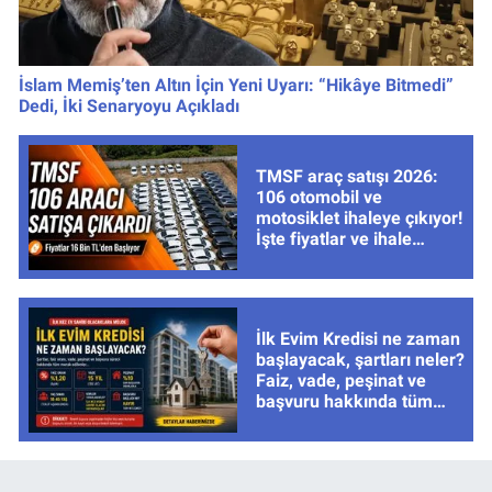
İslam Memiş’ten Altın İçin Yeni Uyarı: “Hikâye Bitmedi”
Dedi, İki Senaryoyu Açıkladı
TMSF araç satışı 2026:
106 otomobil ve
motosiklet ihaleye çıkıyor!
İşte fiyatlar ve ihale
tarihleri
İlk Evim Kredisi ne zaman
başlayacak, şartları neler?
Faiz, vade, peşinat ve
başvuru hakkında tüm
cevaplar