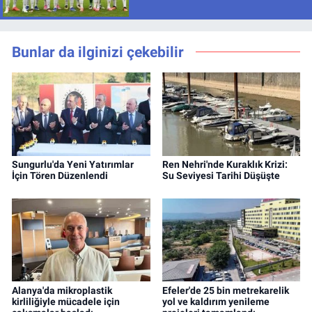
Bunlar da ilginizi çekebilir
Sungurlu'da Yeni Yatırımlar
Ren Nehri'nde Kuraklık Krizi:
İçin Tören Düzenlendi
Su Seviyesi Tarihi Düşüşte
Alanya'da mikroplastik
Efeler'de 25 bin metrekarelik
kirliliğiyle mücadele için
yol ve kaldırım yenileme