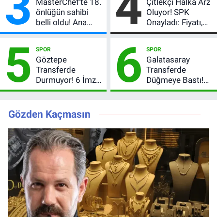
3
4
MasterChef’te 18.
Çitlekçi Halka Arz
önlüğün sahibi
Oluyor! SPK
belli oldu! Ana
Onayladı: Fiyatı,
kadroya giren
Lot Sayısı ve
5
6
yarışmacı kim
Talep Toplama
SPOR
SPOR
oldu?
Tarihi
Göztepe
Galatasaray
Transferde
Transferde
Durmuyor! 6 İmza
Düğmeye Bastı!
Sonrası Yeni
Leao, Camavinga
Hedefler Belli
ve Pavard’da Son
Oldu
Durum
Gözden Kaçmasın