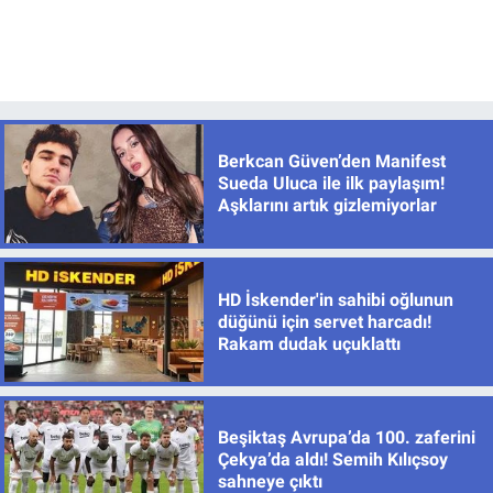
Berkcan Güven’den Manifest
Sueda Uluca ile ilk paylaşım!
Aşklarını artık gizlemiyorlar
HD İskender'in sahibi oğlunun
düğünü için servet harcadı!
Rakam dudak uçuklattı
Beşiktaş Avrupa’da 100. zaferini
Çekya’da aldı! Semih Kılıçsoy
sahneye çıktı