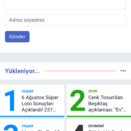
Gönder
Yükleniyor...
1
2
YAŞAM
SPOR
6 Ağustos Süper
Cenk Tosun’dan
Loto Sonuçları
Beşiktaş
Açıklandı! 237
açıklaması: “Ev”
Milyon TL’lik
dedi, asıl mesajı
Çekiliş
satır arasında
YAŞAM
EKONOMI
verdi