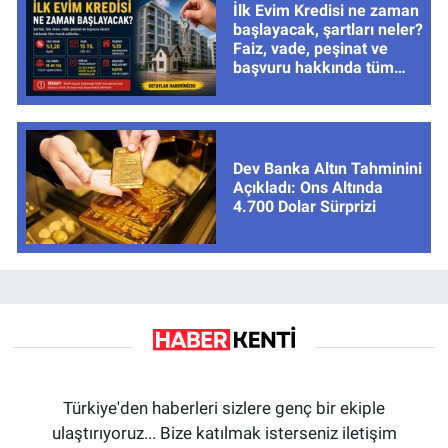
İlk Evim Kredisi ne zaman
başlayacak, şartları neler?
Faiz, vade, peşinat ve
başvuru hakkında tüm
cevaplar
Dev Banka Altın Tahminini
Açıkladı: Ons Altında
4.700 Dolar Sürprizi
Türkiye'den haberleri sizlere genç bir ekiple
ulaştırıyoruz... Bize katılmak isterseniz iletişim