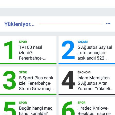
Yükleniyor...
1
2
SPOR
YAŞAM
TV100 nasıl
5 Ağustos Sayısal
izlenir?
Loto sonuçları
Fenerbahçe-
açıklandı! 522
Sturm Graz maçı
milyon TL devretti
3
4
şifresiz canlı yayın
SPOR
EKONOMI
bilgileri
S Sport Plus canlı
İslam Memiş’ten
izle! Fenerbahçe-
5 Ağustos Altın
Sturm Graz maçı
Yorumu: “Yükseliş
nasıl izlenir?
Beklentim Devam
5
6
Ediyor” Diyerek
SPOR
SPOR
Kritik Uyarıyı Yaptı
Bugün hangi maç
Hradec Kralove-
hangi kanalda?
Beşiktaş maçı ne