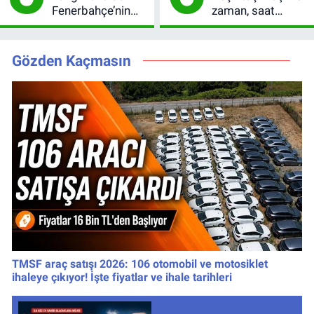
Fenerbahçe’nin
zaman, saat
Avrupa sınavı
kaçta? Şifresiz
şifresiz
UEFA Avrupa Ligi
yayınlanacak
3. Ön Eleme Turu
Gözden Kaçmasın
TMSF araç satışı 2026: 106 otomobil ve motosiklet
ihaleye çıkıyor! İşte fiyatlar ve ihale tarihleri