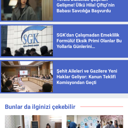
Gelişme! Ülkü Hilal Çiftçi’nin
Babası Savcılığa Başvurdu
SGK’dan Çalışmadan Emeklilik
Formülü! Eksik Primi Olanlar Bu
Yollarla Günlerini
Tamamlayabiliyor
Şehit Aileleri ve Gazilere Yeni
Haklar Geliyor: Kanun Teklifi
Komisyondan Geçti
Bunlar da ilginizi çekebilir