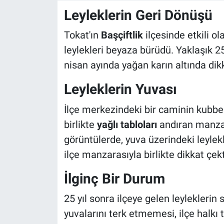
Leyleklerin Geri Dönüşü
Tokat'ın
Başçiftlik
ilçesinde etkili o
leylekleri beyaza bürüdü. Yaklaşık 25
nisan ayında yağan karın altında dik
Leyleklerin Yuvası
İlçe merkezindeki bir caminin kubbes
birlikte
yağlı tabloları
andıran manzar
görüntülerde, yuva üzerindeki leylek
ilçe manzarasıyla birlikte dikkat çekt
İlginç Bir Durum
25 yıl sonra ilçeye gelen leylekleri
yuvalarını terk etmemesi, ilçe halkı 