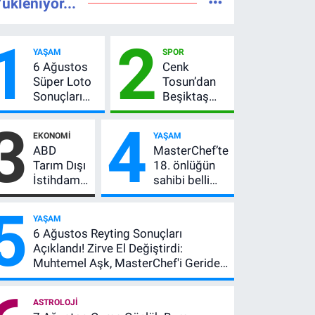
ükleniyor...
1
2
YAŞAM
SPOR
6 Ağustos
Cenk
Süper Loto
Tosun’dan
Sonuçları
Beşiktaş
Açıklandı!
açıklaması:
3
4
237 Milyon
“Ev” dedi,
EKONOMI
YAŞAM
TL’lik Çekiliş
asıl mesajı
ABD
MasterChef’te
satır
Tarım Dışı
18. önlüğün
arasında
İstihdam
sahibi belli
verdi
Verisi
oldu! Ana
5
Altını
kadroya giren
YAŞAM
Nasıl
yarışmacı kim
6 Ağustos Reyting Sonuçları
Etkiler?
oldu?
Açıklandı! Zirve El Değiştirdi:
Çok Basit
Muhtemel Aşk, MasterChef'i Geride
Anlatımla
Bıraktı
Rehber
ASTROLOJI