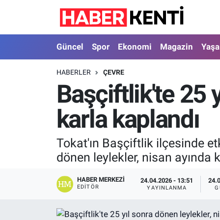
Güncel
Nöbetçi Eczaneler
Güncel
Spor
Ekonomi
Magazin
Yaş
Spor
Hava Durumu
HABERLER
ÇEVRE
Başçiftlik'te 25
Ekonomi
İstanbul Namaz Vakitleri
karla kaplandı
Magazin
Trafik Durumu
Yaşam
Süper Lig Puan Durumu ve Fikstür
Tokat'ın Başçiftlik ilçesinde et
dönen leylekler, nisan ayında k
Sağlık
Tüm Manşetler
HABER MERKEZI
24.04.2026 - 13:51
24.
Dünya
Son Dakika Haberleri
EDITÖR
YAYINLANMA
G
Astroloji
Haber Arşivi