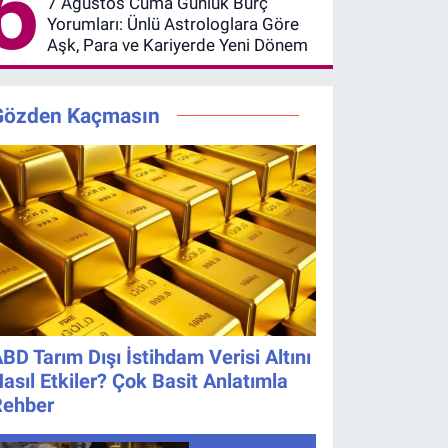
6
7 Ağustos Cuma Günlük Burç
Yorumları: Ünlü Astrologlara Göre
Aşk, Para ve Kariyerde Yeni Dönem
Gözden Kaçmasın
BD Tarım Dışı İstihdam Verisi Altını
asıl Etkiler? Çok Basit Anlatımla
Rehber