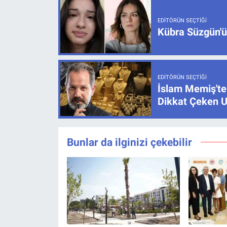
EDITÖRÜN SEÇTIĞI
Kübra Süzgün'ün
EDITÖRÜN SEÇTIĞI
İslam Memiş'ten
Dikkat Çeken U
Bunlar da ilginizi çekebilir