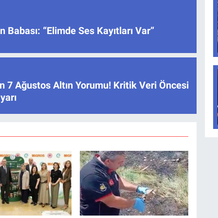
 Babası: “Elimde Ses Kayıtları Var”
 7 Ağustos Altın Yorumu! Kritik Veri Öncesi
yarı