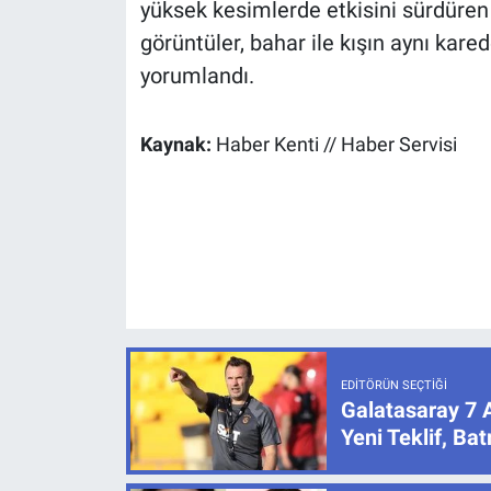
yüksek kesimlerde etkisini sürdüren 
görüntüler, bahar ile kışın aynı kare
yorumlandı.
Kaynak:
Haber Kenti // Haber Servisi
EDITÖRÜN SEÇTIĞI
Galatasaray 7 
Yeni Teklif, B