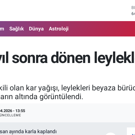
B
6
D
4
am
Sağlık
Dünya
Astroloji
E
5
S
6
 yıl sonra dönen leylek
G
6
B
1
kili olan kar yağışı, leylekleri beyaza bür
arın altında görüntülendi.
04.2026 - 13:55
ÜNCELLEME