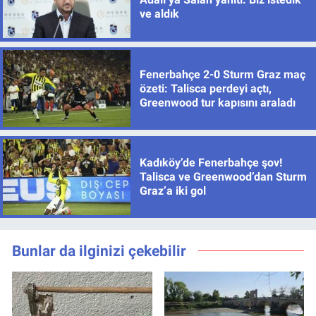
ve aldık
Fenerbahçe 2-0 Sturm Graz maç
özeti: Talisca perdeyi açtı,
Greenwood tur kapısını araladı
Kadıköy’de Fenerbahçe şov!
Talisca ve Greenwood’dan Sturm
Graz’a iki gol
Bunlar da ilginizi çekebilir