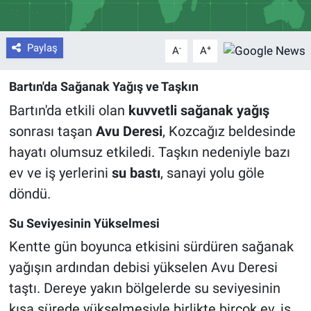
Paylaş
-
+
A
A
Bartın'da Sağanak Yağış ve Taşkın
Bartın'da etkili olan
kuvvetli sağanak yağış
sonrası taşan
Avu Deresi
, Kozcağız beldesinde
hayatı olumsuz etkiledi. Taşkın nedeniyle bazı
ev ve iş yerlerini
su bastı
, sanayi yolu göle
döndü.
Su Seviyesinin Yükselmesi
Kentte gün boyunca etkisini sürdüren sağanak
yağışın ardından debisi yükselen Avu Deresi
taştı. Dereye yakın bölgelerde su seviyesinin
kısa sürede yükselmesiyle birlikte birçok ev, iş