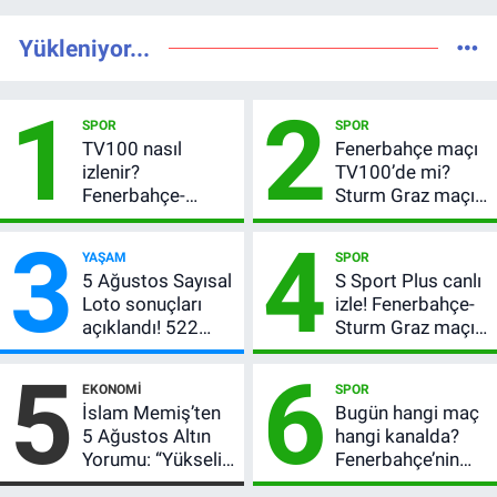
Yükleniyor...
1
2
SPOR
SPOR
TV100 nasıl
Fenerbahçe maçı
izlenir?
TV100’de mi?
Fenerbahçe-
Sturm Graz maçı
Sturm Graz maçı
hangi kanalda,
3
4
şifresiz canlı yayın
saat kaçta?
YAŞAM
SPOR
bilgileri
5 Ağustos Sayısal
S Sport Plus canlı
Loto sonuçları
izle! Fenerbahçe-
açıklandı! 522
Sturm Graz maçı
milyon TL devretti
nasıl izlenir?
5
6
EKONOMI
SPOR
İslam Memiş’ten
Bugün hangi maç
5 Ağustos Altın
hangi kanalda?
Yorumu: “Yükseliş
Fenerbahçe’nin
Beklentim Devam
Avrupa sınavı