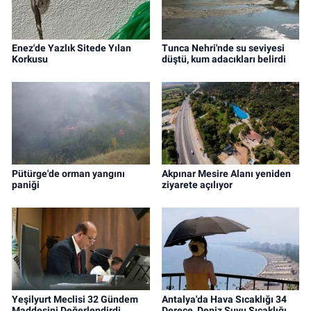
Enez'de Yazlık Sitede Yılan
Tunca Nehri'nde su seviyesi
Korkusu
düştü, kum adacıkları belirdi
Pütürge'de orman yangını
Akpınar Mesire Alanı yeniden
paniği
ziyarete açılıyor
Yeşilyurt Meclisi 32 Gündem
Antalya'da Hava Sıcaklığı 34
Maddesini Değerlendirdi
Derece, Deniz Suyu Sıcaklığı