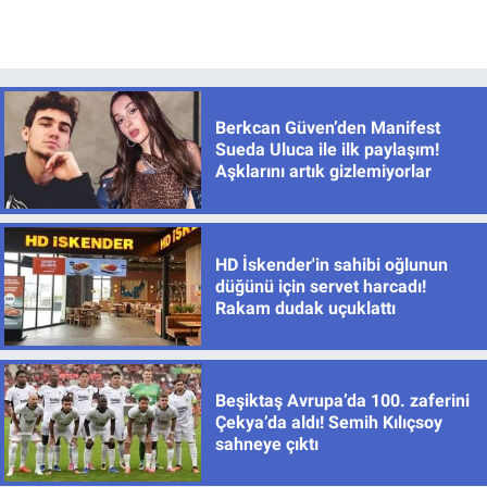
Berkcan Güven’den Manifest
Sueda Uluca ile ilk paylaşım!
Aşklarını artık gizlemiyorlar
HD İskender'in sahibi oğlunun
düğünü için servet harcadı!
Rakam dudak uçuklattı
Beşiktaş Avrupa’da 100. zaferini
Çekya’da aldı! Semih Kılıçsoy
sahneye çıktı