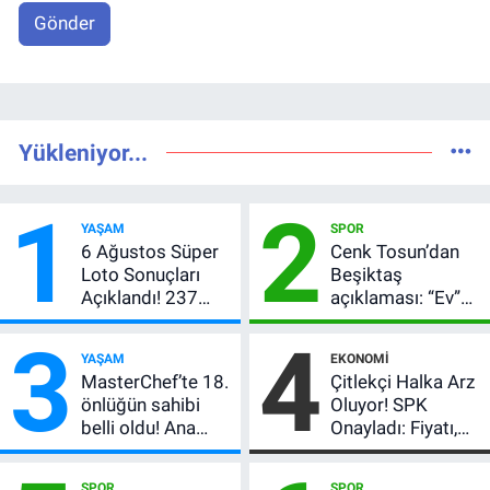
Gönder
Yükleniyor...
1
2
YAŞAM
SPOR
6 Ağustos Süper
Cenk Tosun’dan
Loto Sonuçları
Beşiktaş
Açıklandı! 237
açıklaması: “Ev”
Milyon TL’lik
dedi, asıl mesajı
3
4
Çekiliş
satır arasında
YAŞAM
EKONOMI
verdi
MasterChef’te 18.
Çitlekçi Halka Arz
önlüğün sahibi
Oluyor! SPK
belli oldu! Ana
Onayladı: Fiyatı,
kadroya giren
Lot Sayısı ve
yarışmacı kim
Talep Toplama
SPOR
SPOR