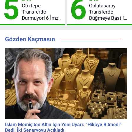
5
6
oldu?
Tarihi
Göztepe
Galatasaray
Transferde
Transferde
Durmuyor! 6 İmza
Düğmeye Bastı!
Sonrası Yeni
Leao, Camavinga
Hedefler Belli
ve Pavard’da Son
Oldu
Durum
Gözden Kaçmasın
İslam Memiş’ten Altın İçin Yeni Uyarı: “Hikâye Bitmedi”
Dedi, İki Senaryoyu Açıkladı