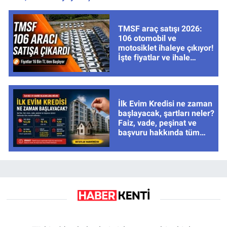
TMSF araç satışı 2026:
106 otomobil ve
motosiklet ihaleye çıkıyor!
İşte fiyatlar ve ihale
tarihleri
İlk Evim Kredisi ne zaman
başlayacak, şartları neler?
Faiz, vade, peşinat ve
başvuru hakkında tüm
cevaplar