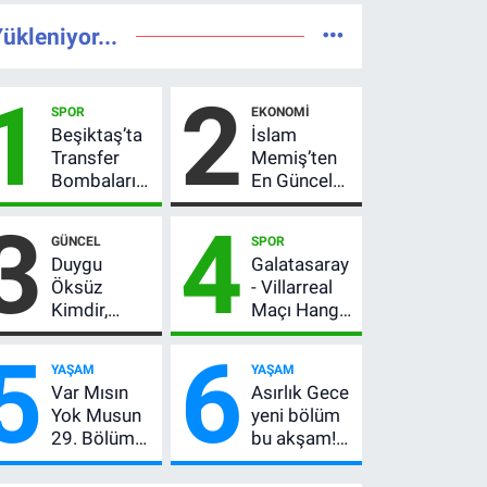
ükleniyor...
1
2
SPOR
EKONOMI
Beşiktaş’ta
İslam
Transfer
Memiş’ten
Bombaları
En Güncel
Peş Peşe!
Altın
3
4
Adalı
Yorumu!
GÜNCEL
SPOR
Vlahovic’i
Gram Altın
Duygu
Galatasaray
Açıkladı, 5
İçin 6.350
Öksüz
- Villarreal
Yıldız Daha
TL Uyarısı,
Kimdir,
Maçı Hangi
Listede
Yıl Sonu
Neden
Kanalda?
Beklentisi
5
6
Öldü?
Hazırlık
Değişmedi
YAŞAM
YAŞAM
Mersin
Maçı Ne
Var Mısın
Asırlık Gece
Basınının
Zaman, Saat
Yok Musun
yeni bölüm
Acı Kaybı
Kaçta,
29. Bölüm
bu akşam!
Nereden
Ne Zaman?
8. bölüm
İzlenir?
Yayın Günü
saat kaçta,