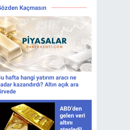
Değişti, Yeni
TRT 1 canlı
Gözden Kaçmasın
Tarih Belli
nasıl izlenir?
Oldu!
u hafta hangi yatırım aracı ne
adar kazandırdı? Altın açık ara
irvede
ABD’den
gelen veri
altını
ateşledi!