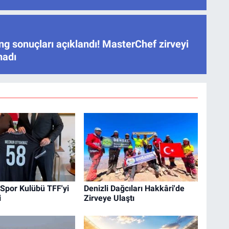
ng sonuçları açıklandı! MasterChef zirveyi
madı
Spor Kulübü TFF'yi
Denizli Dağcıları Hakkâri'de
i
Zirveye Ulaştı