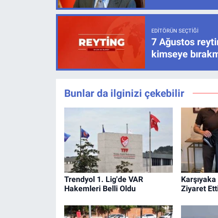
EDITÖRÜN SEÇTIĞI
7 Ağustos reyti
kimseye bırak
Bunlar da ilginizi çekebilir
Trendyol 1. Lig'de VAR
Karşıyaka 
Hakemleri Belli Oldu
Ziyaret Ett