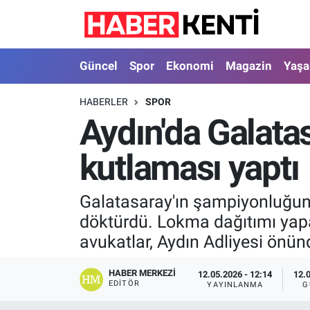
Güncel
Nöbetçi Eczaneler
Güncel
Spor
Ekonomi
Magazin
Yaş
Spor
Hava Durumu
HABERLER
SPOR
Aydın'da Galata
Ekonomi
İstanbul Namaz Vakitleri
kutlaması yaptı
Magazin
Trafik Durumu
Yaşam
Süper Lig Puan Durumu ve Fikstür
Galatasaray'ın şampiyonluğunu
döktürdü. Lokma dağıtımı yap
Sağlık
Tüm Manşetler
avukatlar, Aydın Adliyesi önünd
Dünya
Son Dakika Haberleri
HABER MERKEZI
12.05.2026 - 12:14
12.
EDITÖR
YAYINLANMA
G
Astroloji
Haber Arşivi