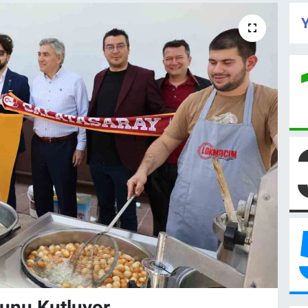
Y
unu Kutluyor