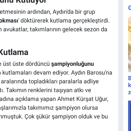
 etmesinin ardından, Aydın'da bir grup
lokması
' döktürerek kutlama gerçekleştirdi.
 avukatlar, takımlarının gelecek sezon da
 Kutlama
e üst üste dördüncü
şampiyonluğunu
n kutlamaları devam ediyor. Aydın Barosu'na
B
 aralarında topladıkları paralarla adliye
k
. Takımın renklerini taşıyan atkı ve
z
 adına açıklama yapan Ahmet Kürşat Uğur,
aşlarımızla takımımız şampiyon olursa
unmuştuk. Çok şükür şampiyon olduk ve bu