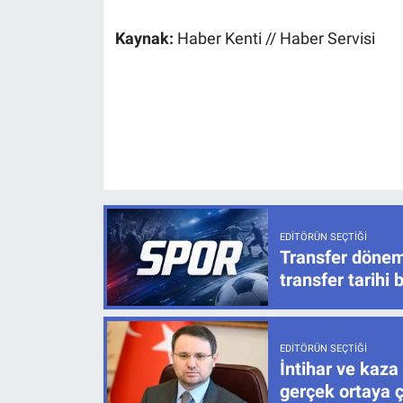
Kaynak:
Haber Kenti // Haber Servisi
EDITÖRÜN SEÇTIĞI
Transfer dönem
transfer tarihi b
EDITÖRÜN SEÇTIĞI
İntihar ve kaza
gerçek ortaya ç