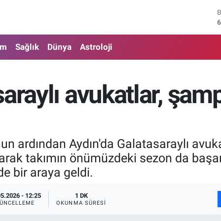
6
4
5
am
Sağlık
Dünya
Astroloji
6
saraylı avukatlar, şam
6
1
n ardından Aydın'da Galatasaraylı avuka
arak takımın önümüzdeki sezon da başarı
e bir araya geldi.
05.2026 - 12:25
1 DK
ÜNCELLEME
OKUNMA SÜRESI