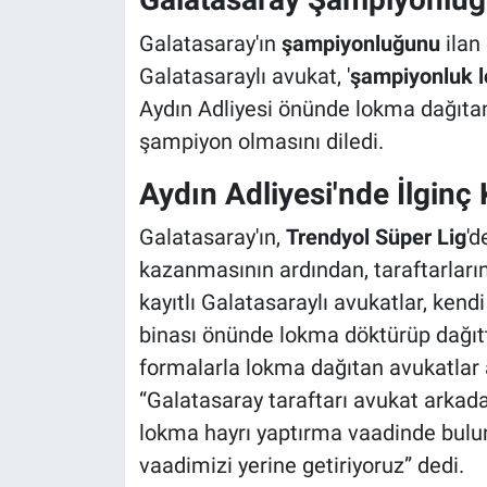
Galatasaray'ın
şampiyonluğunu
ilan
Galatasaraylı avukat, '
şampiyonluk 
Aydın Adliyesi önünde lokma dağıtan
şampiyon olmasını diledi.
Aydın Adliyesi'nde İlginç
Galatasaray'ın,
Trendyol Süper Lig
'd
kazanmasının ardından, taraftarları
kayıtlı Galatasaraylı avukatlar, kendi
binası önünde lokma döktürüp dağıttı
formalarla lokma dağıtan avukatlar
“Galatasaray taraftarı avukat arkad
lokma hayrı yaptırma vaadinde bul
vaadimizi yerine getiriyoruz” dedi.