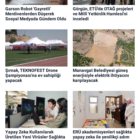
Garson Robot 'Gayretli'
Görgün, ETÜ'de OTAĞ projeleri
Merdivenlerden Düşerek
ve Millî Yetkinlik Hamlesi'ni
Sosyal Medyada Gündem Oldu
inceledi
Şırnak, TEKNOFEST Drone
Manavgat Belediyesi güneş
Şampiyonası'na ev sahipliği
enerjisiyle elektrik ihtiyacını
yapacak
karşılayacak
Yapay Zeka Kullanılarak
ERÜ akademisyenleri sağlıkta
Üretilen Yeni Virüsler Sağlıkta
yapay zeka ile yenilikçi adım