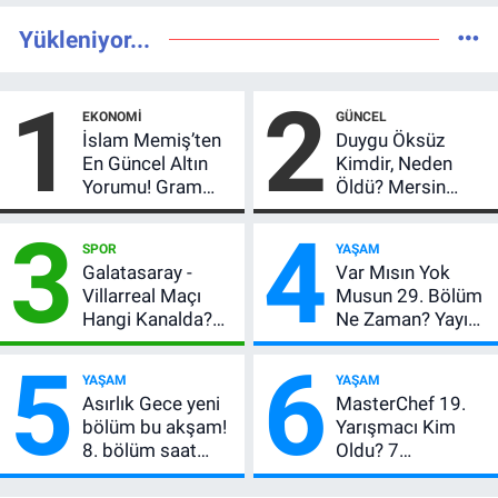
Yükleniyor...
1
2
EKONOMI
GÜNCEL
İslam Memiş’ten
Duygu Öksüz
En Güncel Altın
Kimdir, Neden
Yorumu! Gram
Öldü? Mersin
Altın İçin 6.350 TL
Basınının Acı
3
4
Uyarısı, Yıl Sonu
Kaybı
SPOR
YAŞAM
Beklentisi
Galatasaray -
Var Mısın Yok
Değişmedi
Villarreal Maçı
Musun 29. Bölüm
Hangi Kanalda?
Ne Zaman? Yayın
Hazırlık Maçı Ne
Günü Değişti, Yeni
5
6
Zaman, Saat
Tarih Belli Oldu!
YAŞAM
YAŞAM
Kaçta, Nereden
Asırlık Gece yeni
MasterChef 19.
İzlenir?
bölüm bu akşam!
Yarışmacı Kim
8. bölüm saat
Oldu? 7
kaçta, TRT 1 canlı
Ağustos’ta Ana
nasıl izlenir?
Kadro İçin Kritik