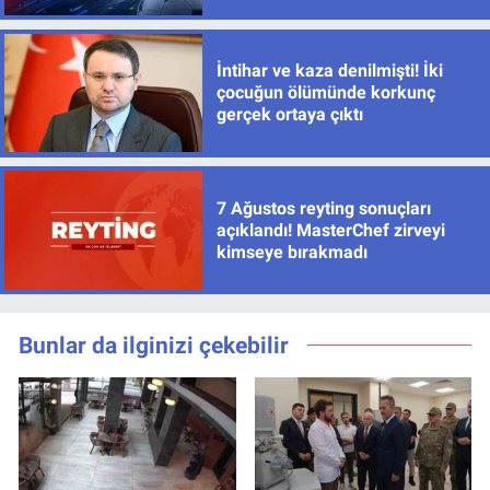
İntihar ve kaza denilmişti! İki
çocuğun ölümünde korkunç
gerçek ortaya çıktı
7 Ağustos reyting sonuçları
açıklandı! MasterChef zirveyi
kimseye bırakmadı
Bunlar da ilginizi çekebilir