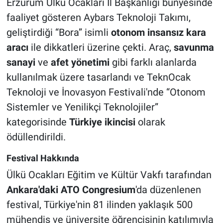
Erzurum Ülkü Ocakları İl Başkanlığı bünyesinde
faaliyet gösteren Aybars Teknoloji Takımı,
geliştirdiği “Bora” isimli
otonom insansız kara
aracı
ile dikkatleri üzerine çekti. Araç,
savunma
sanayi
ve
afet yönetimi
gibi farklı alanlarda
kullanılmak üzere tasarlandı ve TeknOcak
Teknoloji ve İnovasyon Festivali'nde “Otonom
Sistemler ve Yenilikçi Teknolojiler”
kategorisinde
Türkiye ikincisi
olarak
ödüllendirildi.
Festival Hakkında
Ülkü Ocakları Eğitim ve Kültür Vakfı tarafından
Ankara'daki ATO Congresium
'da düzenlenen
festival, Türkiye'nin 81 ilinden yaklaşık 500
mühendis ve üniversite öğrencisinin katılımıyla