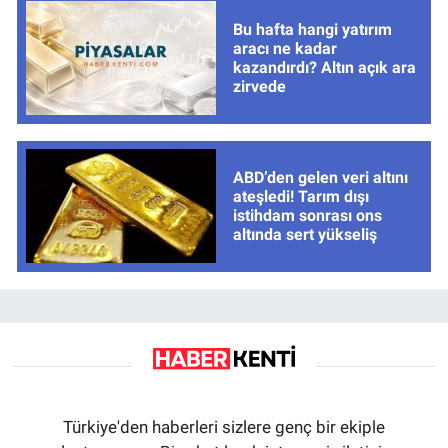
Bu hafta hangi yatırım
aracı ne kadar
kazandırdı? Altın açık ara
zirvede
ABD’den gelen veri altını
ateşledi! Tarım dışı
istihdam sonrası ons
altında sert yükseliş
Türkiye'den haberleri sizlere genç bir ekiple