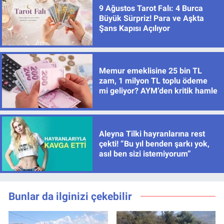
9 Ağustos Tarot Falı: 4 Burca
Büyük Sürpriz! Para ve Aşkta
Şans Kapısı Açılıyor
Memur emeklisine 25 bin TL
zam, 1 milyon TL toplu ödeme
mi geliyor? AYM’den kritik hamle
Aleyna Tilki hayranlarına rest
çekti! “Bu yıl benden şarkı yok,
asıl ben sizi istemiyorum”
Bunlar da ilginizi çekebilir