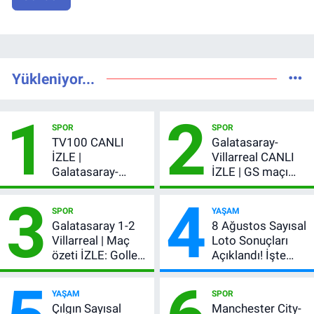
Yükleniyor...
1
2
SPOR
SPOR
TV100 CANLI
Galatasaray-
İZLE |
Villarreal CANLI
Galatasaray-
İZLE | GS maçı
Villarreal maçı
hangi kanalda,
3
4
başladı! GS maçı
şifresiz mi?
SPOR
YAŞAM
şifresiz canlı yayın
Galatasaray 1-2
8 Ağustos Sayısal
Villarreal | Maç
Loto Sonuçları
özeti İZLE: Goller
Açıklandı! İşte
peş peşe geldi,
Kazandıran 6
Okan Buruk
Numara
YAŞAM
SPOR
kırmızı kart gördü!
Çılgın Sayısal
Manchester City-