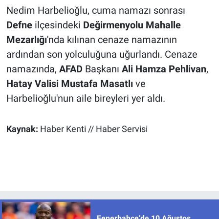
Nedim Harbelioğlu, cuma namazı sonrası
Defne
ilçesindeki
Değirmenyolu Mahalle
Mezarlığı
'nda kılınan cenaze namazının
ardından son yolculuğuna uğurlandı. Cenaze
namazında,
AFAD
Başkanı
Ali Hamza Pehlivan
,
Hatay Valisi
Mustafa Masatlı
ve
Harbelioğlu'nun aile bireyleri yer aldı.
Kaynak:
Haber Kenti // Haber Servisi
Fenerbahçe’de 10 Ağustos