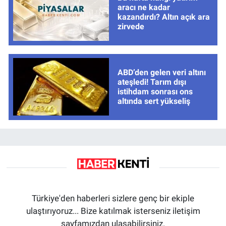
aracı ne kadar
kazandırdı? Altın açık ara
zirvede
ABD’den gelen veri altını
ateşledi! Tarım dışı
istihdam sonrası ons
altında sert yükseliş
Türkiye'den haberleri sizlere genç bir ekiple
ulaştırıyoruz... Bize katılmak isterseniz iletişim
sayfamızdan ulaşabilirsiniz.