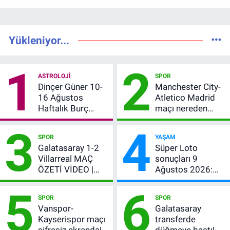
Yükleniyor...
1
2
ASTROLOJI
SPOR
Dinçer Güner 10-
Manchester City-
16 Ağustos
Atletico Madrid
Haftalık Burç
maçı nereden
Yorumları: Bu
izlenir?
3
4
Hafta 12 Burç İçin
SPOR
YAŞAM
Para, Aşk ve Karar
Galatasaray 1-2
Süper Loto
Zamanı
Villarreal MAÇ
sonuçları 9
ÖZETİ VİDEO |
Ağustos 2026:
Osimhen attı,
Kazanan
5
6
Galatasaray son
numaralar
SPOR
SPOR
provada kaybetti
Vanspor-
Galatasaray
Kayserispor maçı
transferde