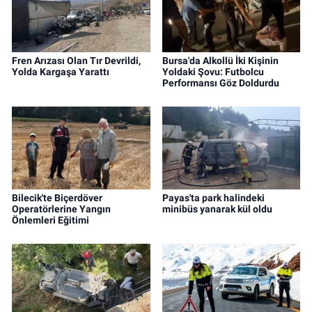
Fren Arızası Olan Tır Devrildi,
Bursa'da Alkollü İki Kişinin
Yolda Kargaşa Yarattı
Yoldaki Şovu: Futbolcu
Performansı Göz Doldurdu
Bilecik'te Biçerdöver
Payas'ta park halindeki
Operatörlerine Yangın
minibüs yanarak kül oldu
Önlemleri Eğitimi