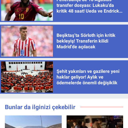
transfer dosyası: Lukaku’da
kritik 48 saat! Ueda ve Endrick
için de sıcak gelişme
Beşiktaş’ta Sörloth için kritik
bekleyiş! Transferin kilidi
Madrid’de açılacak
Şehit yakınları ve gazilere yeni
haklar geliyor! Aylık ve
ödemelerde önemli değişiklik
Bunlar da ilginizi çekebilir