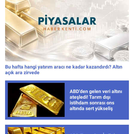
Bu hafta hangi yatırım aracı ne kadar kazandırdı? Altın
açık ara zirvede
ABD’den gelen veri altını
ateşledi! Tarım dışı
istihdam sonrası ons
altında sert yükseliş