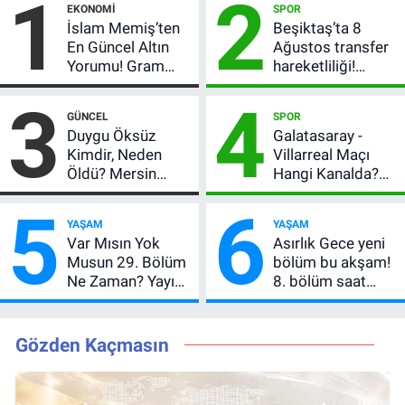
1
2
EKONOMI
SPOR
İslam Memiş’ten
Beşiktaş’ta 8
En Güncel Altın
Ağustos transfer
Yorumu! Gram
hareketliliği!
Altın İçin 6.350 TL
Yönetim 5 bölge
3
4
Uyarısı, Yıl Sonu
için düğmeye
GÜNCEL
SPOR
Beklentisi
bastı
Duygu Öksüz
Galatasaray -
Değişmedi
Kimdir, Neden
Villarreal Maçı
Öldü? Mersin
Hangi Kanalda?
Basınının Acı
Hazırlık Maçı Ne
5
6
Kaybı
Zaman, Saat
YAŞAM
YAŞAM
Kaçta, Nereden
Var Mısın Yok
Asırlık Gece yeni
İzlenir?
Musun 29. Bölüm
bölüm bu akşam!
Ne Zaman? Yayın
8. bölüm saat
Günü Değişti, Yeni
kaçta, TRT 1 canlı
Tarih Belli Oldu!
nasıl izlenir?
Gözden Kaçmasın