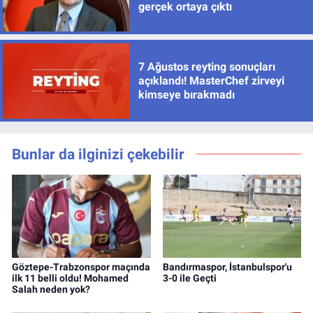
gerçek ortaya çıktı
7 Ağustos reyting sonuçları
açıklandı! MasterChef zirveyi
kimseye bırakmadı
Bunlar da ilginizi çekebilir
Göztepe-Trabzonspor maçında
Bandırmaspor, İstanbulspor'u
ilk 11 belli oldu! Mohamed
3-0 ile Geçti
Salah neden yok?