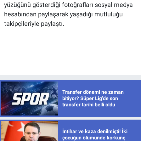
yüzüğünü gösterdiği fotoğrafları sosyal medya
hesabından paylaşarak yaşadığı mutluluğu
takipçileriyle paylaştı.
Transfer dönemi ne zaman
bitiyor? Süper Lig’de son
transfer tarihi belli oldu
İntihar ve kaza denilmişti! İki
çocuğun ölümünde korkunç