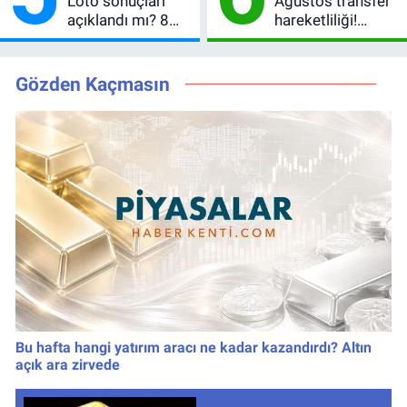
Loto sonuçları
Ağustos transfer
açıklandı mı? 8
hareketliliği!
Ağustos 2026
Yönetim 5 bölge
kazanan
için düğmeye
numaralar
bastı
Gözden Kaçmasın
Bu hafta hangi yatırım aracı ne kadar kazandırdı? Altın
açık ara zirvede