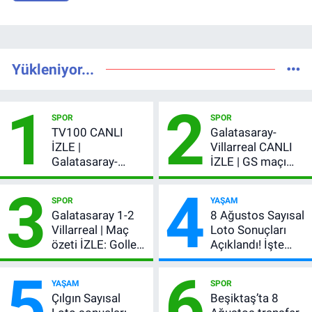
Yükleniyor...
1
2
SPOR
SPOR
TV100 CANLI
Galatasaray-
İZLE |
Villarreal CANLI
Galatasaray-
İZLE | GS maçı
Villarreal maçı
hangi kanalda,
3
4
başladı! GS maçı
şifresiz mi?
SPOR
YAŞAM
şifresiz canlı yayın
Galatasaray 1-2
8 Ağustos Sayısal
Villarreal | Maç
Loto Sonuçları
özeti İZLE: Goller
Açıklandı! İşte
peş peşe geldi,
Kazandıran 6
5
6
Okan Buruk
Numara
YAŞAM
SPOR
kırmızı kart gördü!
Çılgın Sayısal
Beşiktaş’ta 8