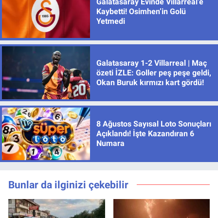
Galatasaray Evinde Villarreal’e
Kaybetti! Osimhen’in Golü
Yetmedi
Galatasaray 1-2 Villarreal | Maç
özeti İZLE: Goller peş peşe geldi,
Okan Buruk kırmızı kart gördü!
8 Ağustos Sayısal Loto Sonuçları
Açıklandı! İşte Kazandıran 6
Numara
Bunlar da ilginizi çekebilir