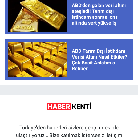
ABD’den gelen veri altını
ateşledi! Tarım dışı
istihdam sonrası ons
altında sert yükseliş
ABD Tarım Dışı İstihdam
Verisi Altını Nasıl Etkiler?
Çok Basit Anlatımla
Rehber
Türkiye'den haberleri sizlere genç bir ekiple
ulaştırıyoruz... Bize katılmak isterseniz iletişim