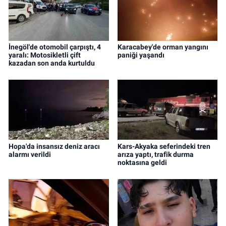
İnegöl'de otomobil çarpıştı, 4
Karacabey'de orman yangını
yaralı: Motosikletli çift
paniği yaşandı
kazadan son anda kurtuldu
Hopa'da insansız deniz aracı
Kars-Akyaka seferindeki tren
alarmı verildi
arıza yaptı, trafik durma
noktasına geldi