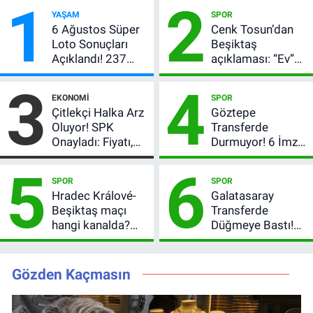
1
2
YAŞAM
SPOR
6 Ağustos Süper
Cenk Tosun’dan
Loto Sonuçları
Beşiktaş
Açıklandı! 237
açıklaması: “Ev”
Milyon TL’lik
dedi, asıl mesajı
3
4
Çekiliş
satır arasında
EKONOMI
SPOR
verdi
Çitlekçi Halka Arz
Göztepe
Oluyor! SPK
Transferde
Onayladı: Fiyatı,
Durmuyor! 6 İmza
Lot Sayısı ve
Sonrası Yeni
5
6
Talep Toplama
Hedefler Belli
SPOR
SPOR
Tarihi
Oldu
Hradec Králové-
Galatasaray
Beşiktaş maçı
Transferde
hangi kanalda?
Düğmeye Bastı!
Şifresiz canlı yayın
Leao, Camavinga
izleme rehberi
ve Pavard’da Son
Durum
Gözden Kaçmasın