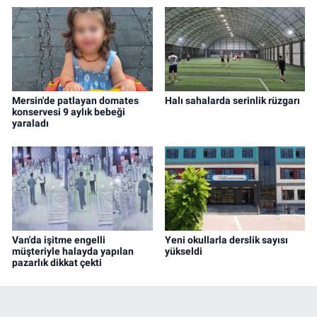
Mersin'de patlayan domates
Halı sahalarda serinlik rüzgarı
konservesi 9 aylık bebeği
yaraladı
Van'da işitme engelli
Yeni okullarla derslik sayısı
müşteriyle halayda yapılan
yükseldi
pazarlık dikkat çekti