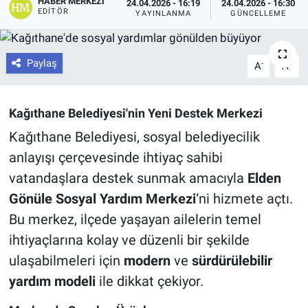
HABER MERKEZI
24.04.2026 - 16:19
24.04.2026 - 16:30
EDITÖR
YAYINLANMA
GÜNCELLEME
Paylaş
-
+
A
A
Kağıthane Belediyesi'nin Yeni Destek Merkezi
Kağıthane Belediyesi, sosyal belediyecilik
anlayışı çerçevesinde ihtiyaç sahibi
vatandaşlara destek sunmak amacıyla
Elden
Gönüle Sosyal Yardım Merkezi
‘ni hizmete açtı.
Bu merkez, ilçede yaşayan ailelerin temel
ihtiyaçlarına kolay ve düzenli bir şekilde
ulaşabilmeleri için
modern
ve
sürdürülebilir
yardım modeli
ile dikkat çekiyor.