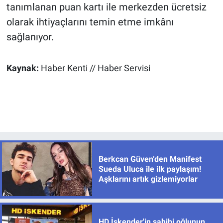
tanımlanan puan kartı ile merkezden ücretsiz
olarak ihtiyaçlarını temin etme imkânı
sağlanıyor.
Kaynak:
Haber Kenti // Haber Servisi
Berkcan Güven’den Manifest
Sueda Uluca ile ilk paylaşım!
Aşklarını artık gizlemiyorlar
HD İskender'in sahibi oğlunun