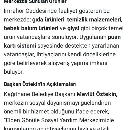
Merkezde Sunulan Ürünler
İmrahor Caddesi'nde faaliyet gösteren bu
merkezde;
gıda ürünleri
,
temizlik malzemeleri
,
bebek bakım ürünleri
ve
giysi
gibi birçok temel
ürün vatandaşlara sunuluyor. Uygulanan
puan
kartı sistemi
sayesinde destekten yararlanan
vatandaşlar, ihtiyaçlarını kendi önceliklerine
göre belirleyerek alışveriş yapma imkanı
buluyor.
Başkan Öztekin'in Açıklamaları
Kağıthane Belediye Başkanı
Mevlüt Öztekin
,
merkezin sosyal dayanışmayı güçlendiren
önemli bir hizmet olduğunu ifade ederek,
“Elden Gönüle Sosyal Yardım Merkezimizle
komşularımızın ihtiyaçlarına hızlı ve etkili