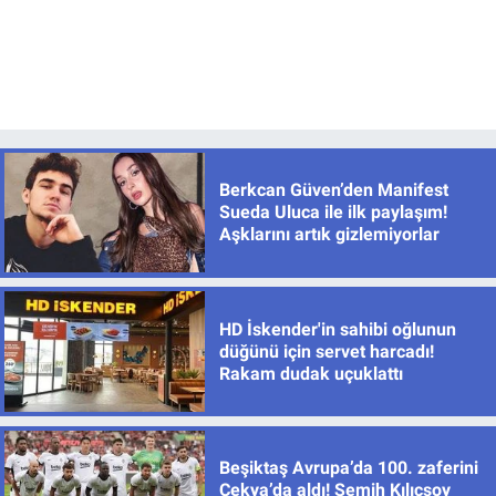
Berkcan Güven’den Manifest
Sueda Uluca ile ilk paylaşım!
Aşklarını artık gizlemiyorlar
HD İskender'in sahibi oğlunun
düğünü için servet harcadı!
Rakam dudak uçuklattı
Beşiktaş Avrupa’da 100. zaferini
Çekya’da aldı! Semih Kılıçsoy