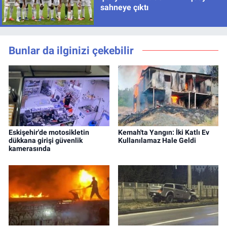
sahneye çıktı
Bunlar da ilginizi çekebilir
Eskişehir'de motosikletin
Kemah'ta Yangın: İki Katlı Ev
dükkana girişi güvenlik
Kullanılamaz Hale Geldi
kamerasında