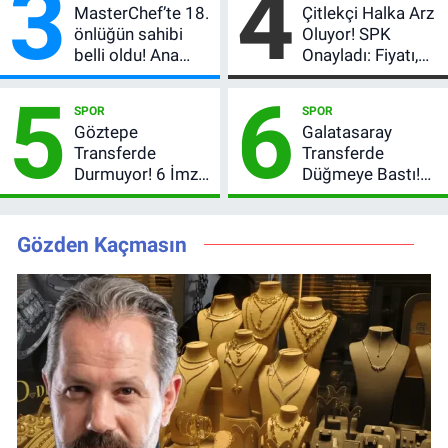
3
4
MasterChef’te 18.
Çitlekçi Halka Arz
önlüğün sahibi
Oluyor! SPK
belli oldu! Ana
Onayladı: Fiyatı,
kadroya giren
Lot Sayısı ve
5
6
yarışmacı kim
Talep Toplama
SPOR
SPOR
oldu?
Tarihi
Göztepe
Galatasaray
Transferde
Transferde
Durmuyor! 6 İmza
Düğmeye Bastı!
Sonrası Yeni
Leao, Camavinga
Hedefler Belli
ve Pavard’da Son
Oldu
Durum
Gözden Kaçmasın