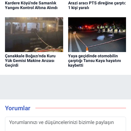
Kardere Köyü'nde Samanlık
Arazi aracı PTS direğine çarptı:
Yangını Kontrol Altına Alındı
1 kişi yaralı
Çanakkale Boğazı'nda Kuru
Yaya geçidinde otomobilin
Yük Gemisi Makine Arızası
çarptığı Tansu Kaya hayatını
Geçirdi
kaybetti
Yorumlar