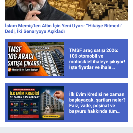
İslam Memiş’ten Altın İçin Yeni Uyarı: “Hikâye Bitmedi”
Dedi, İki Senaryoyu Açıkladı
TMSF araç satışı 2026:
106 otomobil ve
motosiklet ihaleye çıkıyor!
İşte fiyatlar ve ihale
tarihleri
İlk Evim Kredisi ne zaman
başlayacak, şartları neler?
Faiz, vade, peşinat ve
başvuru hakkında tüm
cevaplar