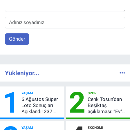
Gönder
Yükleniyor...
1
2
YAŞAM
SPOR
6 Ağustos Süper
Cenk Tosun’dan
Loto Sonuçları
Beşiktaş
Açıklandı! 237
açıklaması: “Ev”
Milyon TL’lik
dedi, asıl mesajı
Çekiliş
satır arasında
YAŞAM
EKONOMI
verdi