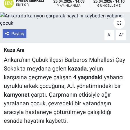
HABER MERKEZI
25.04.2026 - 14:03
25.04.2026 - 14:10
EDITÖR
YAYINLANMA
GÜNCELLEME
Paylaş
-
+
A
A
Kaza Anı
Ankara'nın Çubuk ilçesi Barbaros Mahallesi Çay
Sokak'ta meydana gelen
kazada
, yolun
karşısına geçmeye çalışan
4 yaşındaki
yabancı
uyruklu erkek çocuğuna, A.İ. yönetimindeki bir
kamyonet
çarptı. Çarpmanın etkisiyle ağır
yaralanan çocuk, çevredeki bir vatandaşın
aracıyla hastaneye götürülmeye çalışıldığı
esnada hayatını kaybetti.