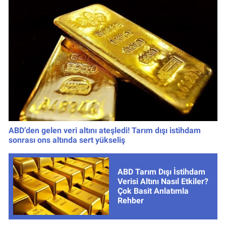
ABD’den gelen veri altını ateşledi! Tarım dışı istihdam
sonrası ons altında sert yükseliş
ABD Tarım Dışı İstihdam
Verisi Altını Nasıl Etkiler?
Çok Basit Anlatımla
Rehber