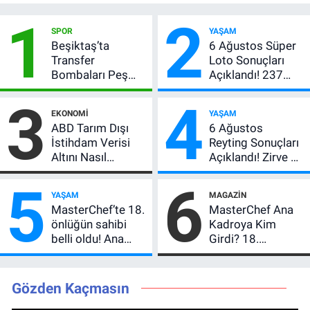
1
2
SPOR
YAŞAM
Beşiktaş’ta
6 Ağustos Süper
Transfer
Loto Sonuçları
Bombaları Peş
Açıklandı! 237
Peşe! Adalı
Milyon TL’lik
3
4
Vlahovic’i
Çekiliş
EKONOMI
YAŞAM
Açıkladı, 5 Yıldız
ABD Tarım Dışı
6 Ağustos
Daha Listede
İstihdam Verisi
Reyting Sonuçları
Altını Nasıl
Açıklandı! Zirve El
Etkiler? Çok Basit
Değiştirdi:
5
6
Anlatımla Rehber
Muhtemel Aşk,
YAŞAM
MAGAZIN
MasterChef'i
MasterChef’te 18.
MasterChef Ana
Geride Bıraktı
önlüğün sahibi
Kadroya Kim
belli oldu! Ana
Girdi? 18.
kadroya giren
Önlüğün Sahibi
yarışmacı kim
Belli Oldu!
oldu?
Gözden Kaçmasın