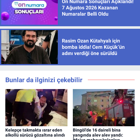
On Numara Sonuçları Açıklandı!
7 Ağustos 2026 Kazanan
Numaralar Belli Oldu
Rasim Ozan Kütahyalı için
bomba iddia! Cem Küçük’ün
adını verdiği öne sürüldü
Bunlar da ilginizi çekebilir
Kelepçe takmakta ısrar eden
Bingöl'de 16 daireli bina
alkollü sürücü gözaltına alındı
yangında alev alev yandı: