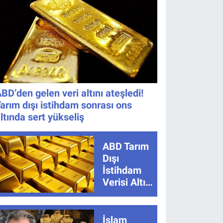
Nereden
İzlenir?
BD’den gelen veri altını ateşledi!
arım dışı istihdam sonrası ons
ltında sert yükseliş
ABD Tarım
Dışı
İstihdam
Verisi Altını
Nasıl
Etkiler?
Çok Basit
İslam