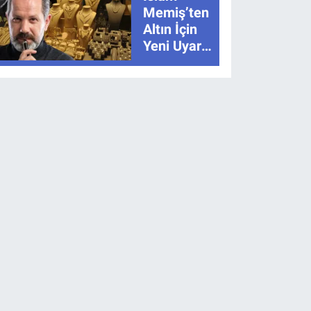
Anlatımla
Memiş’ten
Rehber
Altın İçin
Yeni Uyarı:
“Hikâye
Bitmedi”
Dedi, İki
Senaryoyu
Açıkladı