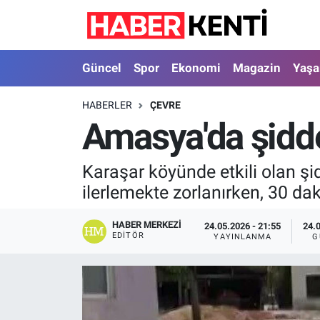
Güncel
Nöbetçi Eczaneler
Güncel
Spor
Ekonomi
Magazin
Yaş
Spor
Hava Durumu
HABERLER
ÇEVRE
Amasya'da şidde
Ekonomi
İstanbul Namaz Vakitleri
Magazin
Trafik Durumu
Karaşar köyünde etkili olan şi
ilerlemekte zorlanırken, 30 dak
Yaşam
Süper Lig Puan Durumu ve Fikstür
HABER MERKEZI
24.05.2026 - 21:55
24.
Sağlık
Tüm Manşetler
EDITÖR
YAYINLANMA
G
Dünya
Son Dakika Haberleri
Astroloji
Haber Arşivi