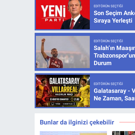
EDITÖRÜN SEÇTIĞI
Son Seçim Anke
Sıraya Yerleşti
EDITÖRÜN SEÇTIĞI
Salah’ın Maaşı
Trabzonspor’un
Durum
EDITÖRÜN SEÇTIĞI
Galatasaray - V
Ne Zaman, Saat
Bunlar da ilginizi çekebilir