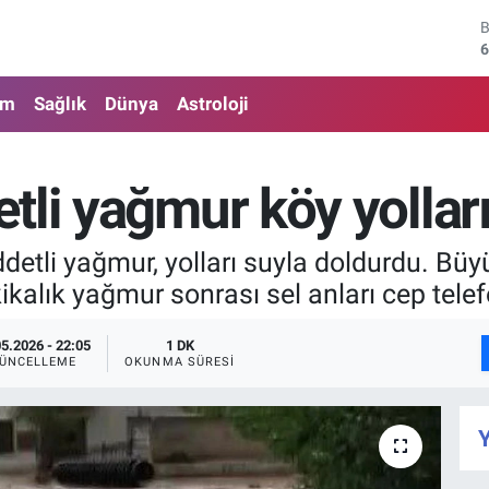
6
4
am
Sağlık
Dünya
Astroloji
5
6
tli yağmur köy yollar
6
1
ddetli yağmur, yolları suyla doldurdu. Büy
ikalık yağmur sonrası sel anları cep telef
05.2026 - 22:05
1 DK
ÜNCELLEME
OKUNMA SÜRESI
Y