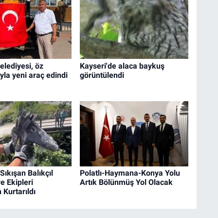
lediyesi, öz
Kayseri'de alaca baykuş
yla yeni araç edindi
görüntülendi
 Sıkışan Balıkçıl
Polatlı-Haymana-Konya Yolu
e Ekipleri
Artık Bölünmüş Yol Olacak
 Kurtarıldı