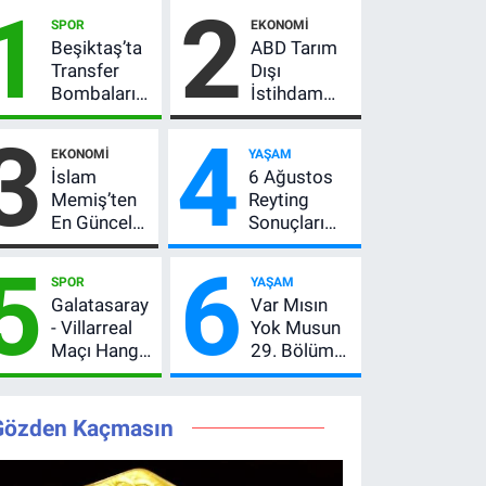
1
2
SPOR
EKONOMI
Beşiktaş’ta
ABD Tarım
Transfer
Dışı
Bombaları
İstihdam
Peş Peşe!
Verisi Altını
3
4
Adalı
Nasıl
EKONOMI
YAŞAM
Vlahovic’i
Etkiler? Çok
İslam
6 Ağustos
Açıkladı, 5
Basit
Memiş’ten
Reyting
Yıldız Daha
Anlatımla
En Güncel
Sonuçları
Listede
Rehber
Altın
Açıklandı!
5
6
Yorumu!
Zirve El
SPOR
YAŞAM
Gram Altın
Değiştirdi:
Galatasaray
Var Mısın
İçin 6.350
Muhtemel
- Villarreal
Yok Musun
TL Uyarısı,
Aşk,
Maçı Hangi
29. Bölüm
Yıl Sonu
MasterChef'i
Kanalda?
Ne Zaman?
Beklentisi
Geride
Hazırlık
Yayın Günü
Değişmedi
Bıraktı
Maçı Ne
Değişti, Yeni
Gözden Kaçmasın
Zaman, Saat
Tarih Belli
Kaçta,
Oldu!