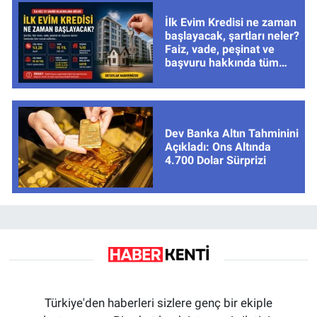
İlk Evim Kredisi ne zaman
başlayacak, şartları neler?
Faiz, vade, peşinat ve
başvuru hakkında tüm
cevaplar
Dev Banka Altın Tahminini
Açıkladı: Ons Altında
4.700 Dolar Sürprizi
Türkiye'den haberleri sizlere genç bir ekiple