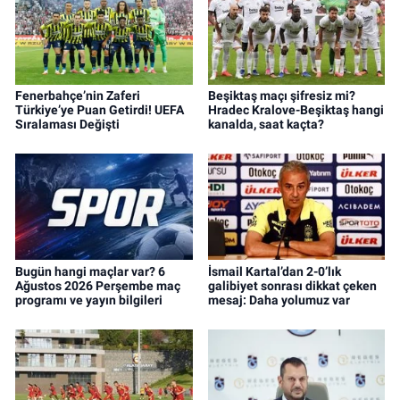
Fenerbahçe’nin Zaferi
Beşiktaş maçı şifresiz mi?
Türkiye’ye Puan Getirdi! UEFA
Hradec Kralove-Beşiktaş hangi
Sıralaması Değişti
kanalda, saat kaçta?
Bugün hangi maçlar var? 6
İsmail Kartal’dan 2-0’lık
Ağustos 2026 Perşembe maç
galibiyet sonrası dikkat çeken
programı ve yayın bilgileri
mesaj: Daha yolumuz var