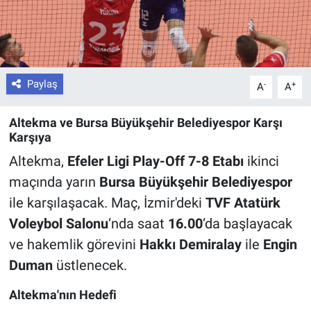
Paylaş
-
+
A
A
Altekma ve Bursa Büyükşehir Belediyespor Karşı
Karşıya
Altekma,
Efeler Ligi Play-Off 7-8 Etabı
ikinci
maçında yarın
Bursa Büyükşehir Belediyespor
ile karşılaşacak. Maç, İzmir'deki
TVF Atatürk
Voleybol Salonu
‘nda saat
16.00
‘da başlayacak
ve hakemlik görevini
Hakkı Demiralay
ile
Engin
Duman
üstlenecek.
Altekma'nın Hedefi