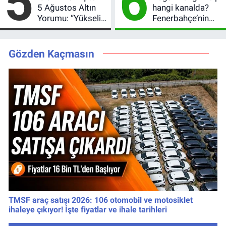
5
6
5 Ağustos Altın
hangi kanalda?
Yorumu: “Yükseliş
Fenerbahçe’nin
Beklentim Devam
Avrupa sınavı
Ediyor” Diyerek
şifresiz
Kritik Uyarıyı Yaptı
yayınlanacak
Gözden Kaçmasın
TMSF araç satışı 2026: 106 otomobil ve motosiklet
ihaleye çıkıyor! İşte fiyatlar ve ihale tarihleri