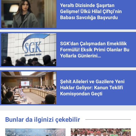
Yeraltı Dizisinde Şaşırtan
Gelişme! Ülkü Hilal Çiftçi’nin
Babası Savcılığa Başvurdu
SGK’dan Çalışmadan Emeklilik
Formülü! Eksik Primi Olanlar Bu
Yollarla Günlerini
Tamamlayabiliyor
Şehit Aileleri ve Gazilere Yeni
Haklar Geliyor: Kanun Teklifi
Komisyondan Geçti
Bunlar da ilginizi çekebilir