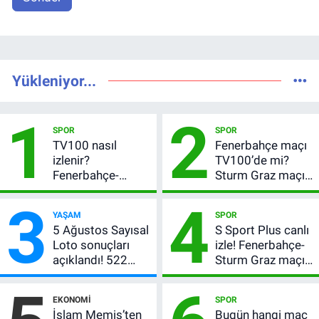
Yükleniyor...
1
2
SPOR
SPOR
TV100 nasıl
Fenerbahçe maçı
izlenir?
TV100’de mi?
Fenerbahçe-
Sturm Graz maçı
Sturm Graz maçı
hangi kanalda,
3
4
şifresiz canlı yayın
saat kaçta?
YAŞAM
SPOR
bilgileri
5 Ağustos Sayısal
S Sport Plus canlı
Loto sonuçları
izle! Fenerbahçe-
açıklandı! 522
Sturm Graz maçı
milyon TL devretti
nasıl izlenir?
EKONOMI
SPOR
İslam Memiş’ten
Bugün hangi maç