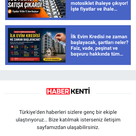
motosiklet ihaleye çıkıyor!
İşte fiyatlar ve ihale
tarihleri
İlk Evim Kredisi ne zaman
başlayacak, şartları neler?
Faiz, vade, peşinat ve
başvuru hakkında tüm
cevaplar
Türkiye'den haberleri sizlere genç bir ekiple
ulaştırıyoruz... Bize katılmak isterseniz iletişim
sayfamızdan ulaşabilirsiniz.