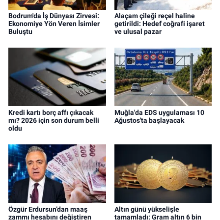
Bodrum'da İş Dünyası Zirvesi:
Alaçam çileği reçel haline
Ekonomiye Yön Veren İsimler
getirildi: Hedef coğrafi işaret
Buluştu
ve ulusal pazar
Kredi kartı borç affı çıkacak
Muğla'da EDS uygulaması 10
mı? 2026 için son durum belli
Ağustos'ta başlayacak
oldu
Özgür Erdursun’dan maaş
Altın günü yükselişle
zammı hesabını değiştiren
tamamladı: Gram altın 6 bin