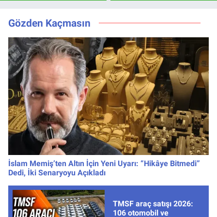
Hedefler Belli
ve Pavard’da Son
Oldu
Durum
Gözden Kaçmasın
İslam Memiş’ten Altın İçin Yeni Uyarı: “Hikâye Bitmedi”
Dedi, İki Senaryoyu Açıkladı
TMSF araç satışı 2026:
106 otomobil ve