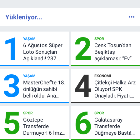
Yükleniyor...
1
2
YAŞAM
SPOR
6 Ağustos Süper
Cenk Tosun’dan
Loto Sonuçları
Beşiktaş
Açıklandı! 237
açıklaması: “Ev”
Milyon TL’lik
dedi, asıl mesajı
3
4
Çekiliş
satır arasında
YAŞAM
EKONOMI
verdi
MasterChef’te 18.
Çitlekçi Halka Arz
önlüğün sahibi
Oluyor! SPK
belli oldu! Ana
Onayladı: Fiyatı,
kadroya giren
Lot Sayısı ve
5
6
yarışmacı kim
Talep Toplama
SPOR
SPOR
oldu?
Tarihi
Göztepe
Galatasaray
Transferde
Transferde
Durmuyor! 6 İmza
Düğmeye Bastı!
Sonrası Yeni
Leao, Camavinga