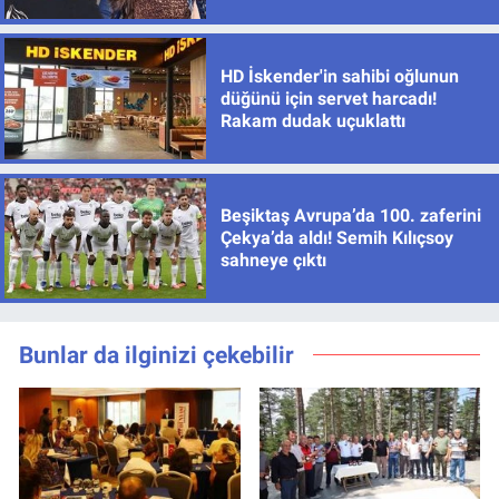
HD İskender'in sahibi oğlunun
düğünü için servet harcadı!
Rakam dudak uçuklattı
Beşiktaş Avrupa’da 100. zaferini
Çekya’da aldı! Semih Kılıçsoy
sahneye çıktı
Bunlar da ilginizi çekebilir