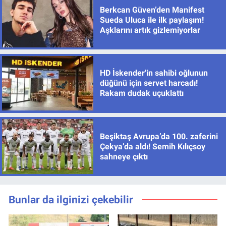
Berkcan Güven’den Manifest
Sueda Uluca ile ilk paylaşım!
Aşklarını artık gizlemiyorlar
HD İskender'in sahibi oğlunun
düğünü için servet harcadı!
Rakam dudak uçuklattı
Beşiktaş Avrupa’da 100. zaferini
Çekya’da aldı! Semih Kılıçsoy
sahneye çıktı
Bunlar da ilginizi çekebilir