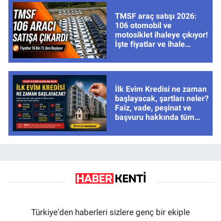
TMSF araç satışı 2026:
106 otomobil ve
motosiklet ihaleye çıkıyor!
İşte fiyatlar ve ihale
tarihleri
İlk Evim Kredisi ne zaman
başlayacak, şartları neler?
Faiz, vade, peşinat ve
başvuru hakkında tüm
cevaplar
Türkiye'den haberleri sizlere genç bir ekiple