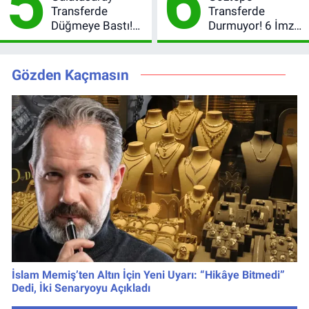
5
6
Transferde
Transferde
Düğmeye Bastı!
Durmuyor! 6 İmza
Leao, Camavinga
Sonrası Yeni
ve Pavard’da Son
Hedefler Belli
Durum
Oldu
Gözden Kaçmasın
İslam Memiş’ten Altın İçin Yeni Uyarı: “Hikâye Bitmedi”
Dedi, İki Senaryoyu Açıkladı