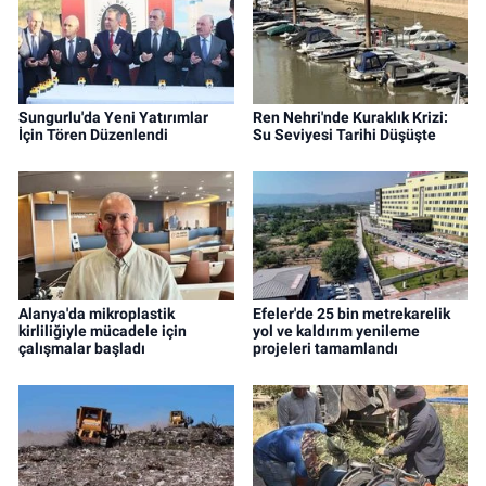
Sungurlu'da Yeni Yatırımlar
Ren Nehri'nde Kuraklık Krizi:
İçin Tören Düzenlendi
Su Seviyesi Tarihi Düşüşte
Alanya'da mikroplastik
Efeler'de 25 bin metrekarelik
kirliliğiyle mücadele için
yol ve kaldırım yenileme
çalışmalar başladı
projeleri tamamlandı