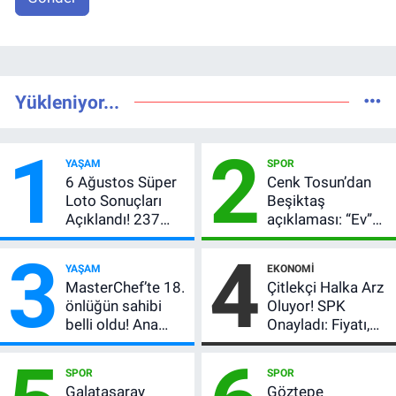
Yükleniyor...
1
2
YAŞAM
SPOR
6 Ağustos Süper
Cenk Tosun’dan
Loto Sonuçları
Beşiktaş
Açıklandı! 237
açıklaması: “Ev”
Milyon TL’lik
dedi, asıl mesajı
3
4
Çekiliş
satır arasında
YAŞAM
EKONOMI
verdi
MasterChef’te 18.
Çitlekçi Halka Arz
önlüğün sahibi
Oluyor! SPK
belli oldu! Ana
Onayladı: Fiyatı,
kadroya giren
Lot Sayısı ve
yarışmacı kim
Talep Toplama
SPOR
SPOR
oldu?
Tarihi
Galatasaray
Göztepe