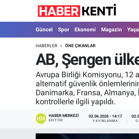
Güncel
Nöbetçi Eczaneler
Güncel
Spor
Ekonomi
Magazin
Yaş
Spor
Hava Durumu
HABERLER
ÖNE ÇIKANLAR
AB, Şengen ülke
Ekonomi
İstanbul Namaz Vakitleri
Magazin
Trafik Durumu
Avrupa Birliği Komisyonu, 12 a
alternatif güvenlik önlemlerin
Yaşam
Süper Lig Puan Durumu ve Fikstür
Danimarka, Fransa, Almanya, İt
kontrollerle ilgili yapıldı.
Sağlık
Tüm Manşetler
HABER MERKEZI
02.06.2026 - 14:17
02.
Dünya
Son Dakika Haberleri
EDITÖR
YAYINLANMA
G
Astroloji
Haber Arşivi