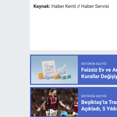
Kaynak:
Haber Kenti // Haber Servisi
EDITÖRÜN SEÇTIĞI
Faizsiz Ev ve A
Kurallar Değişiy
EDITÖRÜN SEÇTIĞI
Beşiktaş’ta Tra
Açıkladı, 5 Yıl