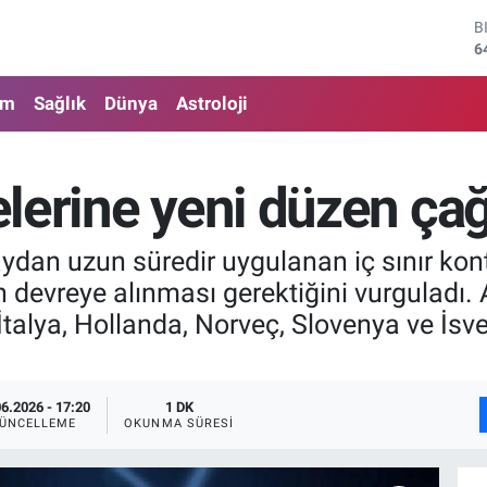
B
6
D
4
am
Sağlık
Dünya
Astroloji
E
5
S
6
lerine yeni düzen ça
G
6
B
ydan uzun süredir uygulanan iç sınır kontr
1
in devreye alınması gerektiğini vurguladı.
alya, Hollanda, Norveç, Slovenya ve İsve
06.2026 - 17:20
1 DK
ÜNCELLEME
OKUNMA SÜRESI