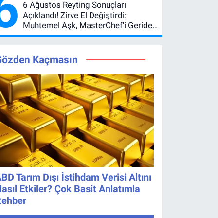
6
6 Ağustos Reyting Sonuçları
Açıklandı! Zirve El Değiştirdi:
Muhtemel Aşk, MasterChef'i Geride
Bıraktı
Gözden Kaçmasın
BD Tarım Dışı İstihdam Verisi Altını
asıl Etkiler? Çok Basit Anlatımla
Rehber