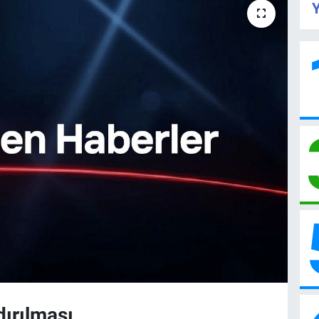
Y
dırılması