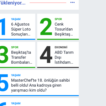
ükleniyor...
1
2
YAŞAM
SPOR
6 Ağustos
Cenk
Süper Loto
Tosun’dan
Sonuçları
Beşiktaş
Açıklandı!
açıklaması:
3
4
237 Milyon
“Ev” dedi,
SPOR
EKONOMI
TL’lik Çekiliş
asıl mesajı
Beşiktaş’ta
ABD Tarım
satır
Transfer
Dışı
arasında
Bombaları
İstihdam
verdi
Peş Peşe!
Verisi Altını
5
Adalı
Nasıl
YAŞAM
Vlahovic’i
Etkiler? Çok
MasterChef’te 18. önlüğün sahibi
Açıkladı, 5
Basit
belli oldu! Ana kadroya giren
Yıldız Daha
Anlatımla
yarışmacı kim oldu?
Listede
Rehber
YAŞAM