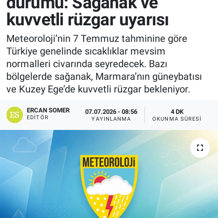
durumu: Sağanak ve
kuvvetli rüzgar uyarısı
Meteoroloji’nin 7 Temmuz tahminine göre
Türkiye genelinde sıcaklıklar mevsim
normalleri civarında seyredecek. Bazı
bölgelerde sağanak, Marmara’nın güneybatısı
ve Kuzey Ege’de kuvvetli rüzgar bekleniyor.
ERCAN SOMER
07.07.2026 - 08:56
4 DK
EDITÖR
YAYINLANMA
OKUNMA SÜRESI