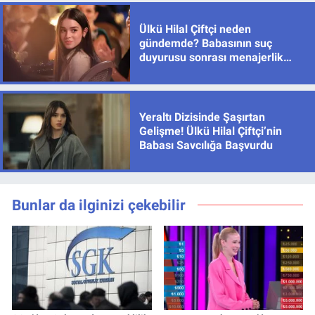
Ülkü Hilal Çiftçi neden
gündemde? Babasının suç
duyurusu sonrası menajerlik
şirketinden açıklama
Yeraltı Dizisinde Şaşırtan
Gelişme! Ülkü Hilal Çiftçi’nin
Babası Savcılığa Başvurdu
Bunlar da ilginizi çekebilir