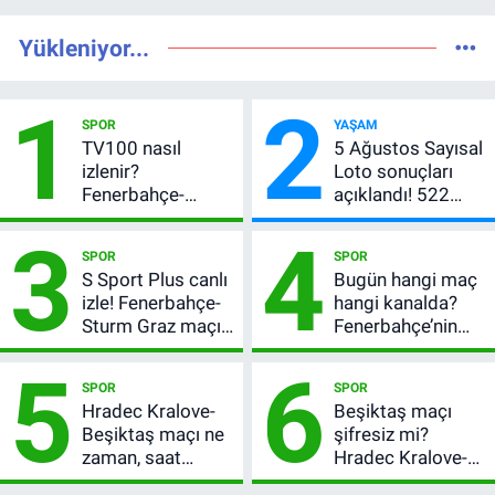
Yükleniyor...
1
2
SPOR
YAŞAM
TV100 nasıl
5 Ağustos Sayısal
izlenir?
Loto sonuçları
Fenerbahçe-
açıklandı! 522
Sturm Graz maçı
milyon TL devretti
3
4
şifresiz canlı yayın
SPOR
SPOR
bilgileri
S Sport Plus canlı
Bugün hangi maç
izle! Fenerbahçe-
hangi kanalda?
Sturm Graz maçı
Fenerbahçe’nin
nasıl izlenir?
Avrupa sınavı
5
6
şifresiz
SPOR
SPOR
yayınlanacak
Hradec Kralove-
Beşiktaş maçı
Beşiktaş maçı ne
şifresiz mi?
zaman, saat
Hradec Kralove-
kaçta? Şifresiz
Beşiktaş hangi