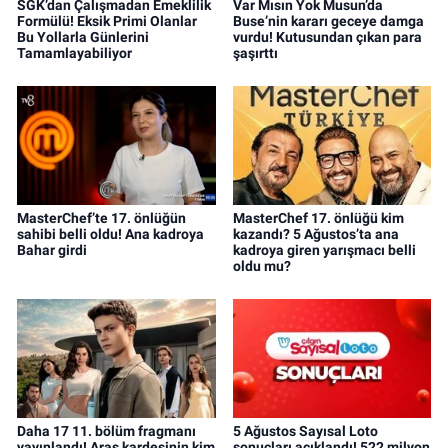
SGK’dan Çalışmadan Emeklilik
Var Mısın Yok Musun’da
Formülü! Eksik Primi Olanlar
Buse’nin kararı geceye damga
Bu Yollarla Günlerini
vurdu! Kutusundan çıkan para
Tamamlayabiliyor
şaşırttı
MasterChef’te 17. önlüğün
MasterChef 17. önlüğü kim
sahibi belli oldu! Ana kadroya
kazandı? 5 Ağustos’ta ana
Bahar girdi
kadroya giren yarışmacı belli
oldu mu?
Daha 17 11. bölüm fragmanı
5 Ağustos Sayısal Loto
yayınlandı! Aras kardeşinin kim
sonuçları açıklandı! 522 milyon