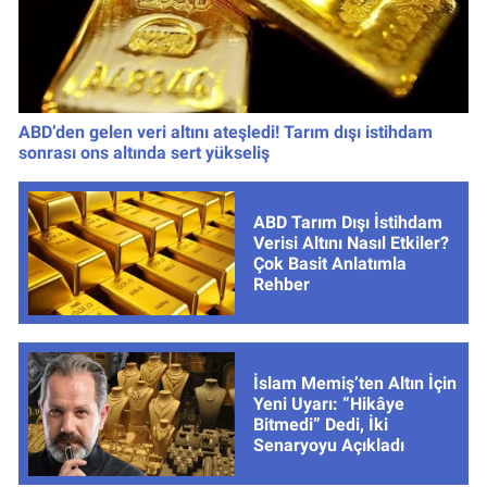
ABD’den gelen veri altını ateşledi! Tarım dışı istihdam
sonrası ons altında sert yükseliş
ABD Tarım Dışı İstihdam
Verisi Altını Nasıl Etkiler?
Çok Basit Anlatımla
Rehber
İslam Memiş’ten Altın İçin
Yeni Uyarı: “Hikâye
Bitmedi” Dedi, İki
Senaryoyu Açıkladı