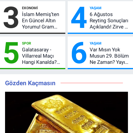
3
4
Vlahovic’i
Anlatımla Rehber
EKONOMI
YAŞAM
Açıkladı, 5 Yıldız
İslam Memiş’ten
6 Ağustos
Daha Listede
En Güncel Altın
Reyting Sonuçları
Yorumu! Gram
Açıklandı! Zirve El
Altın İçin 6.350 TL
Değiştirdi:
5
6
Uyarısı, Yıl Sonu
Muhtemel Aşk,
SPOR
YAŞAM
Beklentisi
MasterChef'i
Galatasaray -
Var Mısın Yok
Değişmedi
Geride Bıraktı
Villarreal Maçı
Musun 29. Bölüm
Hangi Kanalda?
Ne Zaman? Yayın
Hazırlık Maçı Ne
Günü Değişti, Yeni
Zaman, Saat
Tarih Belli Oldu!
Kaçta, Nereden
Gözden Kaçmasın
İzlenir?