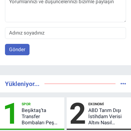
Gönder
Yükleniyor...
1
2
SPOR
EKONOMI
Beşiktaş’ta
ABD Tarım Dışı
Transfer
İstihdam Verisi
Bombaları Peş
Altını Nasıl
Peşe! Adalı
Etkiler? Çok Basit