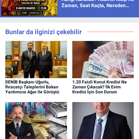
Zaman, Saat Kaçta, Nereden
İzlenir?
Bunlar da ilginizi çekebilir
DENİB Başkanı Uğurlu,
1.20 Faizli Konut Kredisi Ne
İhracatçı Taleplerini Bakan
Zaman Çıkacak? İlk Evim
Yardımcısı Ağar ile Görüştü
Kredisi İçin Son Durum