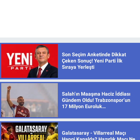
Son Seçim Anketinde Dikkat
Çeken Sonuç! Yeni Parti İlk
Sıraya Yerleşti
Salah’ın Maaşına Haciz İddiası
Gündem Oldu! Trabzonspor’un
17 Milyon Euroluk
Sözleşmesinde Son Durum
Galatasaray - Villarreal Maçı
Hangi Kanalda? Hazırlık Maçı Ne