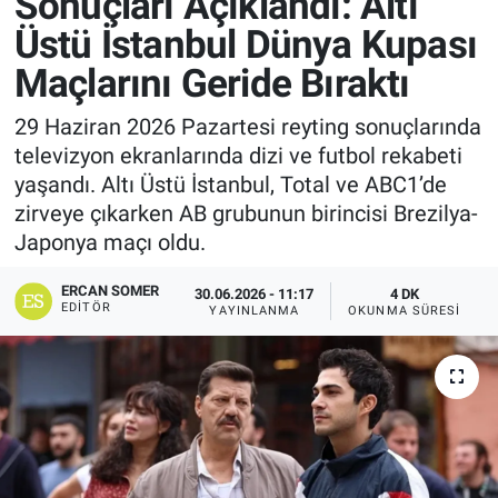
Sonuçları Açıklandı: Altı
Üstü İstanbul Dünya Kupası
Maçlarını Geride Bıraktı
29 Haziran 2026 Pazartesi reyting sonuçlarında
televizyon ekranlarında dizi ve futbol rekabeti
yaşandı. Altı Üstü İstanbul, Total ve ABC1’de
zirveye çıkarken AB grubunun birincisi Brezilya-
Japonya maçı oldu.
ERCAN SOMER
30.06.2026 - 11:17
4 DK
EDITÖR
YAYINLANMA
OKUNMA SÜRESI