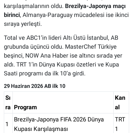
karşılaşmalarının oldu.
Brezilya-Japonya maçı
birinci
, Almanya-Paraguay mücadelesi ise ikinci
sıraya yerleşti.
Total ve ABC1’in lideri Altı Üstü İstanbul, AB
grubunda üçüncü oldu. MasterChef Türkiye
beşinci, NOW Ana Haber ise altıncı sırada yer
aldı. TRT 1’in Dünya Kupası özetleri ve Kupa
Saati programı da ilk 10’a girdi.
29 Haziran 2026 AB ilk 10
Sı
Kan
ra
Program
al
Brezilya-Japonya FIFA 2026 Dünya
TRT
1
Kupası Karşılaşması
1