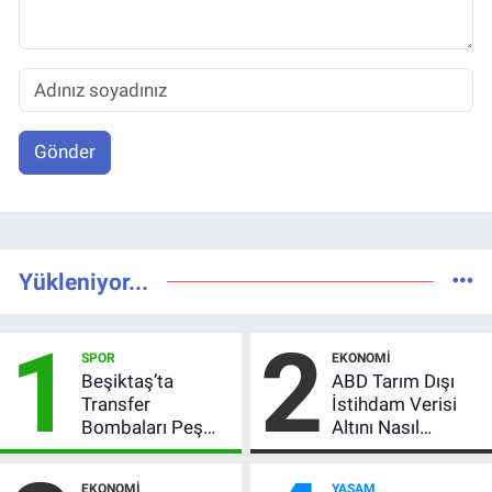
Gönder
Yükleniyor...
1
2
SPOR
EKONOMI
Beşiktaş’ta
ABD Tarım Dışı
Transfer
İstihdam Verisi
Bombaları Peş
Altını Nasıl
Peşe! Adalı
Etkiler? Çok Basit
Vlahovic’i
Anlatımla Rehber
EKONOMI
YAŞAM