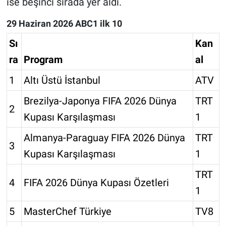
ise beşinci sırada yer aldı.
29 Haziran 2026 ABC1 ilk 10
Sı
Kan
ra
Program
al
1
Altı Üstü İstanbul
ATV
Brezilya-Japonya FIFA 2026 Dünya
TRT
2
Kupası Karşılaşması
1
Almanya-Paraguay FIFA 2026 Dünya
TRT
3
Kupası Karşılaşması
1
TRT
4
FIFA 2026 Dünya Kupası Özetleri
1
5
MasterChef Türkiye
TV8