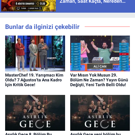
Zaman, Saat Kaçta, Nereden
İzlenir?
Bunlar da ilginizi çekebilir
MasterChef 19. Yarışmacı Kim
Var Mısın Yok Musun 29.
Oldu? 7 Ağustos’ta Ana Kadro
Bölüm Ne Zaman? Yayın Günü
İçin Kritik Gece!
Değişti, Yeni Tarih Belli Oldu!
Asırlık Gece 8. Bölüm Bu
Asırlık Gece yeni bölüm bu