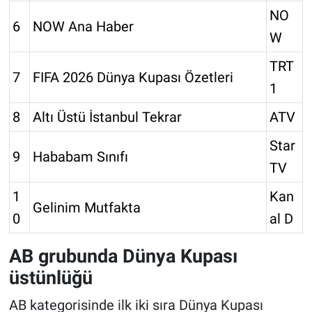
NO
6
NOW Ana Haber
W
TRT
7
FIFA 2026 Dünya Kupası Özetleri
1
8
Altı Üstü İstanbul Tekrar
ATV
Star
9
Hababam Sınıfı
TV
1
Kan
Gelinim Mutfakta
0
al D
AB grubunda Dünya Kupası
üstünlüğü
AB kategorisinde ilk iki sıra Dünya Kupası