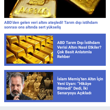
ABD’den gelen veri altını ateşledi! Tarım dışı istihdam
sonrası ons altında sert yükseliş
ABD Tarım Dışı İstihdam
Verisi Altını Nasıl Etkiler?
Çok Basit Anlatımla
Rehber
İslam Memiş’ten Altın İçin
Yeni Uyarı: “Hikâye
Bitmedi” Dedi, İki
Senaryoyu Açıkladı