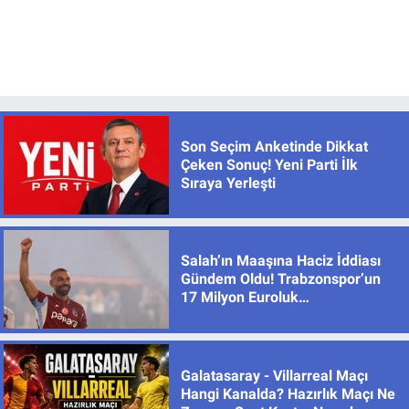
Son Seçim Anketinde Dikkat
Çeken Sonuç! Yeni Parti İlk
Sıraya Yerleşti
Salah’ın Maaşına Haciz İddiası
Gündem Oldu! Trabzonspor’un
17 Milyon Euroluk
Sözleşmesinde Son Durum
Galatasaray - Villarreal Maçı
Hangi Kanalda? Hazırlık Maçı Ne