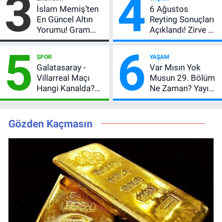
3
4
Açıkladı, 5 Yıldız
İslam Memiş’ten
6 Ağustos
Daha Listede
En Güncel Altın
Reyting Sonuçları
Yorumu! Gram
Açıklandı! Zirve El
Altın İçin 6.350 TL
Değiştirdi:
5
6
Uyarısı, Yıl Sonu
Muhtemel Aşk,
SPOR
YAŞAM
Beklentisi
MasterChef'i
Galatasaray -
Var Mısın Yok
Değişmedi
Geride Bıraktı
Villarreal Maçı
Musun 29. Bölüm
Hangi Kanalda?
Ne Zaman? Yayın
Hazırlık Maçı Ne
Günü Değişti, Yeni
Zaman, Saat
Tarih Belli Oldu!
Kaçta, Nereden
Gözden Kaçmasın
İzlenir?