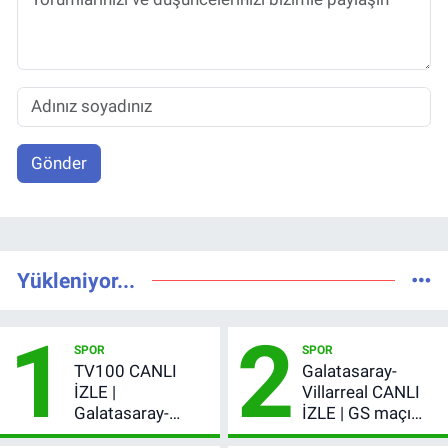
Gönder
Yükleniyor...
1
2
SPOR
SPOR
TV100 CANLI
Galatasaray-
İZLE |
Villarreal CANLI
Galatasaray-
İZLE | GS maçı
Villarreal maçı
hangi kanalda,