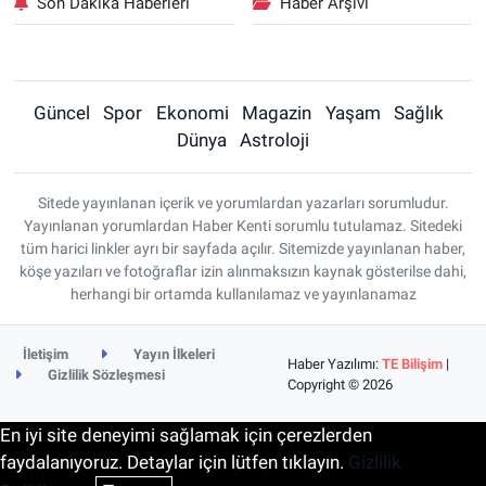
Son Dakika Haberleri
Haber Arşivi
Güncel
Spor
Ekonomi
Magazin
Yaşam
Sağlık
Dünya
Astroloji
Sitede yayınlanan içerik ve yorumlardan yazarları sorumludur.
Yayınlanan yorumlardan Haber Kenti sorumlu tutulamaz. Sitedeki
tüm harici linkler ayrı bir sayfada açılır. Sitemizde yayınlanan haber,
köşe yazıları ve fotoğraflar izin alınmaksızın kaynak gösterilse dahi,
herhangi bir ortamda kullanılamaz ve yayınlanamaz
İletişim
Yayın İlkeleri
Haber Yazılımı:
TE Bilişim
|
Gizlilik Sözleşmesi
Copyright © 2026
En iyi site deneyimi sağlamak için çerezlerden
faydalanıyoruz. Detaylar için lütfen tıklayın.
Gizlilik