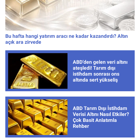
Bu hafta hangi yatırım aracı ne kadar kazandırdı? Altın
açık ara zirvede
ABD’den gelen veri altını
ateşledi! Tarım dışı
istihdam sonrası ons
altında sert yükseliş
ABD Tarım Dışı İstihdam
Verisi Altını Nasıl Etkiler?
Çok Basit Anlatımla
Rehber