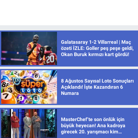
Galatasaray 1-2 Villarreal | Maç
özeti İZLE: Goller peş peşe geldi,
Okan Buruk kırmızı kart gördü!
8 Ağustos Sayısal Loto Sonuçları
Açıklandı! İşte Kazandıran 6
Numara
MasterChef’te son önlük için
büyük heyecan! Ana kadroya
girecek 20. yarışmacı kim
olacak?