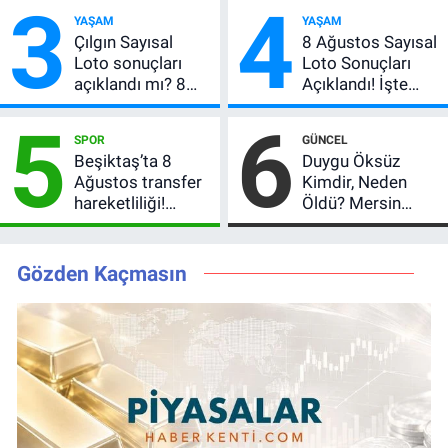
3
4
başladı! GS maçı
şifresiz mi?
YAŞAM
YAŞAM
şifresiz canlı yayın
Çılgın Sayısal
8 Ağustos Sayısal
Loto sonuçları
Loto Sonuçları
açıklandı mı? 8
Açıklandı! İşte
Ağustos 2026
Kazandıran 6
5
6
kazanan
Numara
SPOR
GÜNCEL
numaralar
Beşiktaş’ta 8
Duygu Öksüz
Ağustos transfer
Kimdir, Neden
hareketliliği!
Öldü? Mersin
Yönetim 5 bölge
Basınının Acı
için düğmeye
Kaybı
bastı
Gözden Kaçmasın