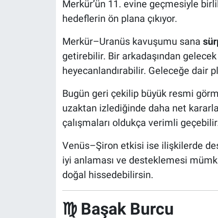
Merkür’ün 11. evine geçmesiyle birlik
hedeflerin ön plana çıkıyor.
Merkür–Uranüs kavuşumu sana
sür
getirebilir. Bir arkadaşından gelecek 
heyecanlandırabilir. Geleceğe dair pl
Bugün geri çekilip büyük resmi görme
uzaktan izlediğinde daha net kararlar 
çalışmaları oldukça verimli geçebilir
Venüs–Şiron etkisi ise ilişkilerde de
iyi anlaması ve desteklemesi mümkü
doğal hissedebilirsin.
♍ Başak Burcu