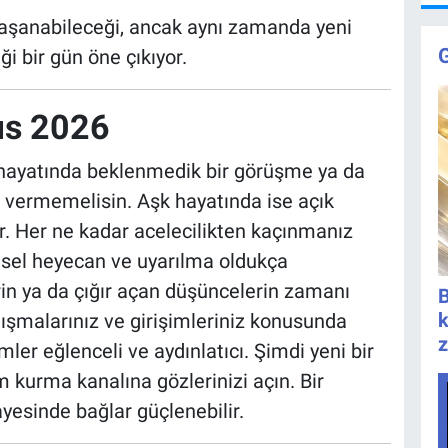
n yaşanabileceği, ancak aynı zamanda yeni
ği bir gün öne çıkıyor.
ıs 2026
İş hayatında beklenmedik bir görüşme ya da
r vermemelisin. Aşk hayatında ise açık
lir. Her ne kadar acelecilikten kaçınmanız
nsel heyecan ve uyarılma oldukça
rin ya da çığır açan düşüncelerin zamanı
B
k
çalışmalarınız ve girişimleriniz konusunda
z
imler eğlenceli ve aydınlatıcı. Şimdi yeni bir
m kurma kanalına gözlerinizi açın. Bir
yesinde bağlar güçlenebilir.