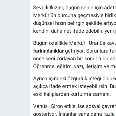
Sevgili İkizler, bugün senin için ade
Merkür’ün burcuna geçmesiyle birlikt
düşünsel hızın belirgin şekilde artıy
kendini daha net ifade edebilir, yeni p
Bugün özellikle Merkür–Uranüs ka
farkındalıklar
getiriyor. Sorunlara t
önce seni zorlayan bir konuda bir an
Öğrenme, eğitim, yazı, iletişim ve me
Ayrıca içindeki özgürlük isteği oldu
açıkça ifade etmek isteyebilirsin. B
eski kalıplardan kurtulma zamanı.
Venüs–Şiron etkisi ise sosyal çevre
gösteriyor. İnsanlar sana daha fazla 