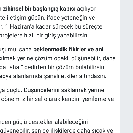
ta
zihinsel bir başlangıç kapısı
açılıyor.
e iletişim gücün, ifade yeteneğin ve
or. 1 Haziran’a kadar sürecek bu süreçte
rojelere hızlı bir giriş yapabilirsin.
vuşumu, sana
beklenmedik fikirler ve ani
akılmak yerine çözüm odaklı düşünebilir, daha
da “aha!” dedirten bir çözüm bulabilirsin.
dya alanlarında şanslı etkiler altındasın.
kça güçlü. Düşüncelerini saklamak yerine
u dönem, zihinsel olarak kendini yenileme ve
nden güçlü destekler alabileceğini
güvenebilir, sen de ilişkilerde daha sıcak ve