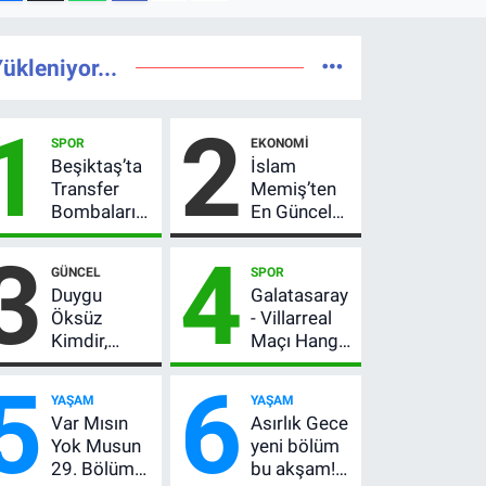
ükleniyor...
1
2
SPOR
EKONOMI
Beşiktaş’ta
İslam
Transfer
Memiş’ten
Bombaları
En Güncel
Peş Peşe!
Altın
3
4
Adalı
Yorumu!
GÜNCEL
SPOR
Vlahovic’i
Gram Altın
Duygu
Galatasaray
Açıkladı, 5
İçin 6.350
Öksüz
- Villarreal
Yıldız Daha
TL Uyarısı,
Kimdir,
Maçı Hangi
Listede
Yıl Sonu
Neden
Kanalda?
Beklentisi
5
6
Öldü?
Hazırlık
Değişmedi
YAŞAM
YAŞAM
Mersin
Maçı Ne
Var Mısın
Asırlık Gece
Basınının
Zaman, Saat
Yok Musun
yeni bölüm
Acı Kaybı
Kaçta,
29. Bölüm
bu akşam!
Nereden