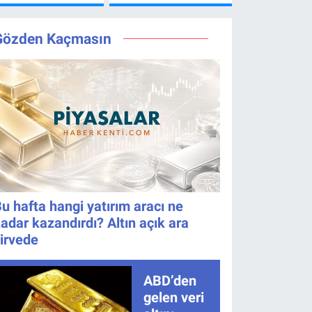
Ne Zaman?
8. bölüm
İzlenir?
Yayın Günü
saat kaçta,
Değişti, Yeni
TRT 1 canlı
Gözden Kaçmasın
Tarih Belli
nasıl izlenir?
Oldu!
u hafta hangi yatırım aracı ne
adar kazandırdı? Altın açık ara
irvede
ABD’den
gelen veri