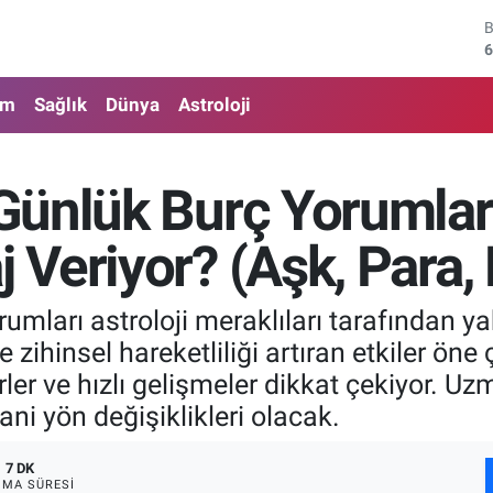
4
5
am
Sağlık
Dünya
Astroloji
6
6
Günlük Burç Yorumlar
1
eriyor? (Aşk, Para, K
6
mları astroloji meraklıları tarafından yak
 zihinsel hareketliliği artıran etkiler öne
irler ve hızlı gelişmeler dikkat çekiyor.
 ani yön değişiklikleri olacak.
7 DK
MA SÜRESI