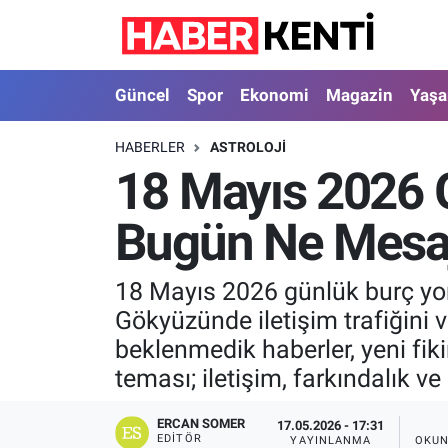
Güncel
Nöbetçi Eczaneler
Güncel
Spor
Ekonomi
Magazin
Yaş
Spor
Hava Durumu
HABERLER
ASTROLOJI
18 Mayıs 2026 
Ekonomi
İstanbul Namaz Vakitleri
Bugün Ne Mesaj V
Magazin
Trafik Durumu
Yaşam
Süper Lig Puan Durumu ve Fikstür
18 Mayıs 2026 günlük burç yoru
Gökyüzünde iletişim trafiğini ve
Sağlık
Tüm Manşetler
beklenmedik haberler, yeni fik
teması; iletişim, farkındalık ve
Dünya
Son Dakika Haberleri
ERCAN SOMER
17.05.2026 - 17:31
Astroloji
Haber Arşivi
EDITÖR
YAYINLANMA
OKUN