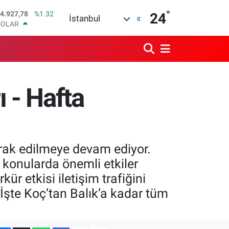
°
DOLAR
24
İstanbul
7,5894
%0.08
EURO
5,0398
%-0.02
STERLİN
4,1581
%0.16
GRAM ALTIN
508.83
%4.44
 - Hafta
BİST100
3.703
%11
BITCOIN
4.927,78
%1.32
erak edilmeye devam ediyor.
i konularda önemli etkiler
r etkisi iletişim trafiğini
 İşte Koç’tan Balık’a kadar tüm