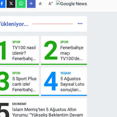
-
+
A
A
ükleniyor...
1
2
SPOR
SPOR
TV100 nasıl
Fenerbahçe
izlenir?
maçı
Fenerbahçe-
TV100’de
Sturm Graz
mi? Sturm
3
4
maçı
Graz maçı
SPOR
YAŞAM
şifresiz
hangi
S Sport Plus
5 Ağustos
canlı yayın
kanalda,
canlı izle!
Sayısal Loto
bilgileri
saat kaçta?
Fenerbahçe-
sonuçları
Sturm Graz
açıklandı!
5
maçı nasıl
522 milyon
EKONOMI
izlenir?
TL devretti
İslam Memiş’ten 5 Ağustos Altın
Yorumu: “Yükseliş Beklentim Devam