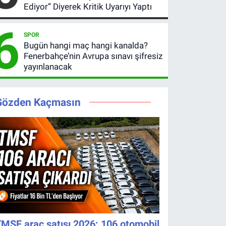
Ediyor” Diyerek Kritik Uyarıyı Yaptı
6
SPOR
Bugün hangi maç hangi kanalda?
Fenerbahçe’nin Avrupa sınavı şifresiz
yayınlanacak
Gözden Kaçmasın
MSF araç satışı 2026: 106 otomobil