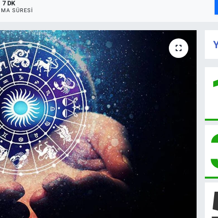
7 DK
MA SÜRESI
Y