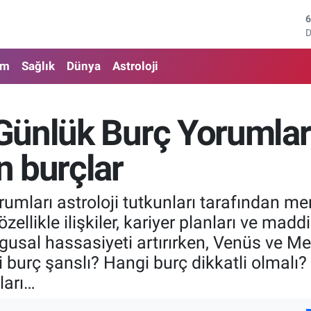
4
5
am
Sağlık
Dünya
Astroloji
6
6
ünlük Burç Yorumları
1
 burçlar
6
umları astroloji tutkunları tarafından m
ellikle ilişkiler, kariyer planları ve madd
sal hassasiyeti artırırken, Venüs ve Merkü
i burç şanslı? Hangi burç dikkatli olmalı?
ları…