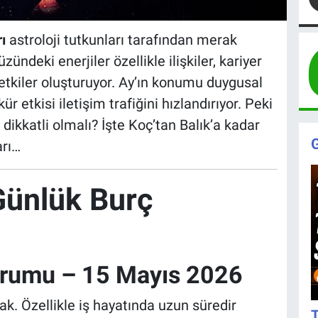
ı
astroloji tutkunları tarafından merak
deki enerjiler özellikle ilişkiler, kariyer
etkiler oluşturuyor. Ay’ın konumu duygusal
r etkisi iletişim trafiğini hızlandırıyor. Peki
dikkatli olmalı? İşte Koç’tan Balık’a kadar
arı…
Günlük Burç
orumu – 15 Mayıs 2026
k. Özellikle iş hayatında uzun süredir
T