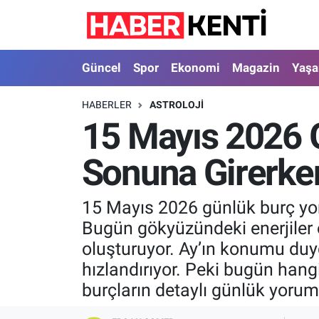
Güncel
Nöbetçi Eczaneler
Güncel
Spor
Ekonomi
Magazin
Yaş
Spor
Hava Durumu
HABERLER
ASTROLOJI
15 Mayıs 2026 G
Ekonomi
İstanbul Namaz Vakitleri
Sonuna Girerken
Magazin
Trafik Durumu
Yaşam
Süper Lig Puan Durumu ve Fikstür
15 Mayıs 2026 günlük burç yor
Bugün gökyüzündeki enerjiler öz
Sağlık
Tüm Manşetler
oluşturuyor. Ay’ın konumu duygu
hızlandırıyor. Peki bugün hang
Dünya
Son Dakika Haberleri
burçların detaylı günlük yorum
Astroloji
Haber Arşivi