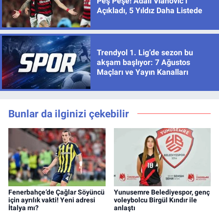
Peş Peşe! Adalı Vlahovic’i
Açıkladı, 5 Yıldız Daha Listede
Trendyol 1. Lig’de sezon bu
akşam başlıyor: 7 Ağustos
Maçları ve Yayın Kanalları
Bunlar da ilginizi çekebilir
Fenerbahçe’de Çağlar Söyüncü
Yunusemre Belediyespor, genç
için ayrılık vakti! Yeni adresi
voleybolcu Birgül Kındır ile
İtalya mı?
anlaştı