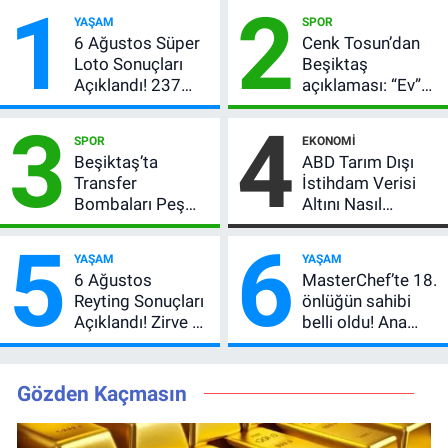
1
2
YAŞAM
SPOR
6 Ağustos Süper
Cenk Tosun’dan
Loto Sonuçları
Beşiktaş
Açıklandı! 237
açıklaması: “Ev”
Milyon TL’lik
dedi, asıl mesajı
3
4
Çekiliş
satır arasında
SPOR
EKONOMI
verdi
Beşiktaş’ta
ABD Tarım Dışı
Transfer
İstihdam Verisi
Bombaları Peş
Altını Nasıl
Peşe! Adalı
Etkiler? Çok Basit
5
6
Vlahovic’i
Anlatımla Rehber
YAŞAM
YAŞAM
Açıkladı, 5 Yıldız
6 Ağustos
MasterChef’te 18.
Daha Listede
Reyting Sonuçları
önlüğün sahibi
Açıklandı! Zirve El
belli oldu! Ana
Değiştirdi:
kadroya giren
Muhtemel Aşk,
yarışmacı kim
MasterChef'i
oldu?
Gözden Kaçmasın
Geride Bıraktı