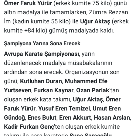
Ömer Faruk Yürür
(erkek kumite 75 kilo) günü
altın madalya ile tamamlarken, Zümra Rezzan
İm (kadın kumite 55 kilo) ile
Uğur Aktaş
(erkek
kumite +84 kilo) gümüş madalyada kaldı.
Şampiyona Yarına Sona Erecek
Avrupa Karate Şampiyonası
, yarın
düzenlenecek madalya müsabakalarının
ardından sona erecek. Organizasyonun son
günü;
Kutluhan Duran
,
Muhammed Efe
Yurtseven
,
Furkan Kaynar
,
Ozan Parlak
'tan
oluşan erkek kata takımı,
Uğur Aktaş
,
Ömer
Faruk Yürür
,
Yusuf Eren Temizel
,
Umut Eren
Gündoğ
,
Enes Bulut
,
Eren Akkurt
,
Hasan Arslan
,
Kadir Furkan Genç
'ten oluşan erkek kumite
takımı ile para karatede
Suna Saraçoğlu
,