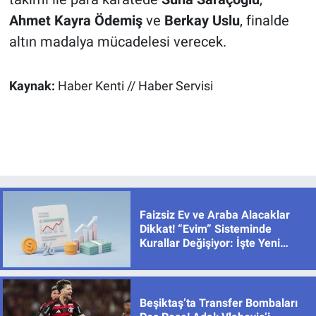
Ahmet Kayra Ödemiş
ve
Berkay Uslu
, finalde
altın madalya mücadelesi verecek.
Kaynak:
Haber Kenti // Haber Servisi
Faizsiz Ev ve Araba Alacaklar
Dikkat! “Evim” Sisteminde
Kurallar Değişiyor: İşte Yeni
Limitler
Beşiktaş’ta Transfer Bombaları