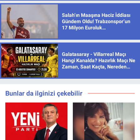
Salah’ın Maaşına Haciz İddiası
Gündem Oldu! Trabzonspor’un
17 Milyon Euroluk
Sözleşmesinde Son Durum
Galatasaray - Villarreal Maçı
Hangi Kanalda? Hazırlık Maçı Ne
Zaman, Saat Kaçta, Nereden
İzlenir?
Bunlar da ilginizi çekebilir