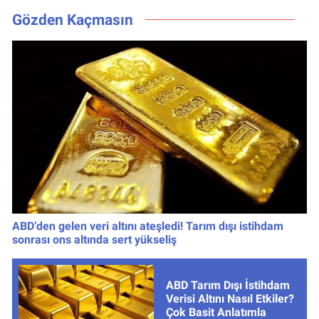
Kaçta, Nereden
Gözden Kaçmasın
İzlenir?
ABD’den gelen veri altını ateşledi! Tarım dışı istihdam
sonrası ons altında sert yükseliş
ABD Tarım Dışı İstihdam
Verisi Altını Nasıl Etkiler?
Çok Basit Anlatımla