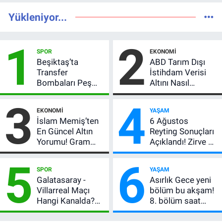
Yükleniyor...
1
2
SPOR
EKONOMI
Beşiktaş’ta
ABD Tarım Dışı
Transfer
İstihdam Verisi
Bombaları Peş
Altını Nasıl
Peşe! Adalı
Etkiler? Çok Basit
3
4
Vlahovic’i
Anlatımla Rehber
EKONOMI
YAŞAM
Açıkladı, 5 Yıldız
İslam Memiş’ten
6 Ağustos
Daha Listede
En Güncel Altın
Reyting Sonuçları
Yorumu! Gram
Açıklandı! Zirve El
Altın İçin 6.350 TL
Değiştirdi:
5
6
Uyarısı, Yıl Sonu
Muhtemel Aşk,
SPOR
YAŞAM
Beklentisi
MasterChef'i
Galatasaray -
Asırlık Gece yeni
Değişmedi
Geride Bıraktı
Villarreal Maçı
bölüm bu akşam!
Hangi Kanalda?
8. bölüm saat
Hazırlık Maçı Ne
kaçta, TRT 1 canlı
Zaman, Saat
nasıl izlenir?