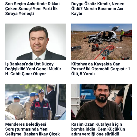
Son Seçim Anketinde Dikkat
Duygu Öksüz Kimdir, Neden
Çeken Sonuç! Yeni Parti İlk
Öldü? Mersin Basınının Acı
Sıraya Yerleşti
Kaybı
İş Bankası’nda Üst Düzey
Kütahya’da Kavşakta Can
Değişiklik! Yeni Genel Müdür
Pazarı! İki Otomobil Çarpıştı: 1
H. Cahit Çınar Oluyor
Ölü, 5 Yaralı
Menderes Belediyesi
Rasim Ozan Kütahyalı için
Soruşturmasında Yeni
bomba iddia! Cem Küçük’ün
Gelişme: Başkan İlkay Çiçek
adını verdiği öne sürüldü