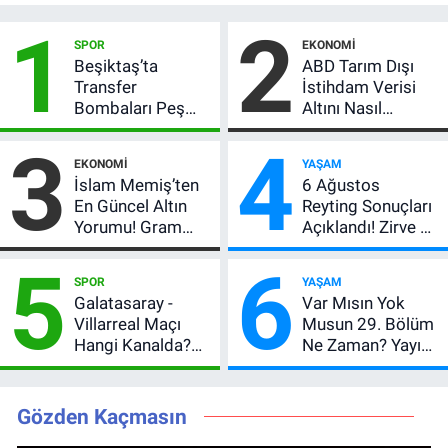
1
2
SPOR
EKONOMI
Beşiktaş’ta
ABD Tarım Dışı
Transfer
İstihdam Verisi
Bombaları Peş
Altını Nasıl
Peşe! Adalı
Etkiler? Çok Basit
3
4
Vlahovic’i
Anlatımla Rehber
EKONOMI
YAŞAM
Açıkladı, 5 Yıldız
İslam Memiş’ten
6 Ağustos
Daha Listede
En Güncel Altın
Reyting Sonuçları
Yorumu! Gram
Açıklandı! Zirve El
Altın İçin 6.350 TL
Değiştirdi:
5
6
Uyarısı, Yıl Sonu
Muhtemel Aşk,
SPOR
YAŞAM
Beklentisi
MasterChef'i
Galatasaray -
Var Mısın Yok
Değişmedi
Geride Bıraktı
Villarreal Maçı
Musun 29. Bölüm
Hangi Kanalda?
Ne Zaman? Yayın
Hazırlık Maçı Ne
Günü Değişti, Yeni
Zaman, Saat
Tarih Belli Oldu!
Kaçta, Nereden
Gözden Kaçmasın
İzlenir?