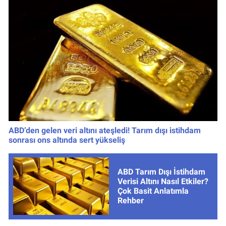
ABD’den gelen veri altını ateşledi! Tarım dışı istihdam
sonrası ons altında sert yükseliş
ABD Tarım Dışı İstihdam
Verisi Altını Nasıl Etkiler?
Çok Basit Anlatımla
Rehber