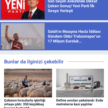
Son Seçim Anketinde Dikkat
Çeken Sonuç! Yeni Parti İlk
Sıraya Yerleşti
Salah’ın Maaşına Haciz İddiası
Gündem Oldu! Trabzonspor’un
17 Milyon Euroluk
Sözleşmesinde Son Durum
Bunlar da ilginizi çekebilir
Çobanın hırsızlarla işbirliği
Define avcıları yakalandı: Evde
ortaya çıktı: 350 küçükbaş
metrelerce kazı yaptılar