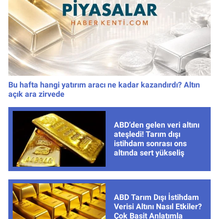
Bu hafta hangi yatırım aracı ne kadar kazandırdı? Altın
açık ara zirvede
ABD’den gelen veri altını
ateşledi! Tarım dışı
istihdam sonrası ons
altında sert yükseliş
ABD Tarım Dışı İstihdam
Verisi Altını Nasıl Etkiler?
Çok Basit Anlatımla