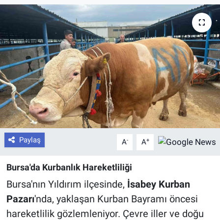
Paylaş
-
+
A
A
Bursa'da Kurbanlık Hareketliliği
Bursa'nın Yıldırım ilçesinde,
İsabey Kurban
Pazarı
'nda, yaklaşan Kurban Bayramı öncesi
hareketlilik gözlemleniyor. Çevre iller ve doğu