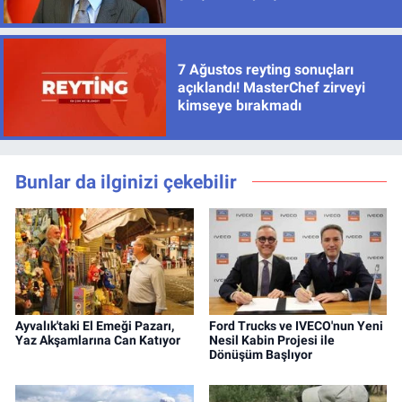
7 Ağustos reyting sonuçları
açıklandı! MasterChef zirveyi
kimseye bırakmadı
Bunlar da ilginizi çekebilir
Ayvalık'taki El Emeği Pazarı,
Ford Trucks ve IVECO'nun Yeni
Yaz Akşamlarına Can Katıyor
Nesil Kabin Projesi ile
Dönüşüm Başlıyor