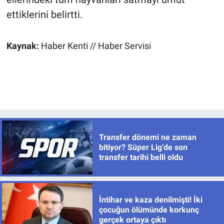
ettiklerini belirtti.
Kaynak:
Haber Kenti // Haber Servisi
Transfer dönemi ne zaman
bitiyor? Süper Lig’de son
transfer tarihi belli oldu
İntihar ve kaza denilmişti! İki
çocuğun ölümünde korkunç
gerçek ortaya çıktı