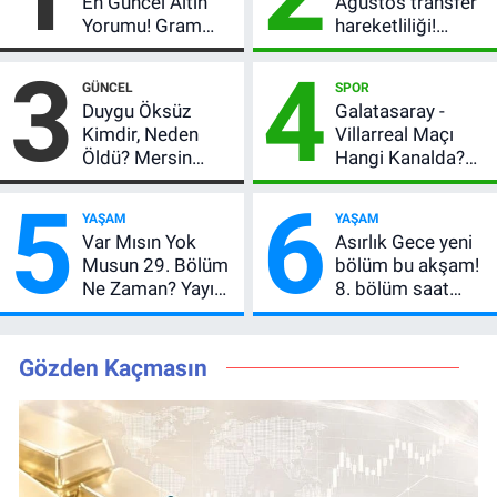
En Güncel Altın
Ağustos transfer
Yorumu! Gram
hareketliliği!
Altın İçin 6.350 TL
Yönetim 5 bölge
3
4
Uyarısı, Yıl Sonu
için düğmeye
GÜNCEL
SPOR
Beklentisi
bastı
Duygu Öksüz
Galatasaray -
Değişmedi
Kimdir, Neden
Villarreal Maçı
Öldü? Mersin
Hangi Kanalda?
Basınının Acı
Hazırlık Maçı Ne
5
6
Kaybı
Zaman, Saat
YAŞAM
YAŞAM
Kaçta, Nereden
Var Mısın Yok
Asırlık Gece yeni
İzlenir?
Musun 29. Bölüm
bölüm bu akşam!
Ne Zaman? Yayın
8. bölüm saat
Günü Değişti, Yeni
kaçta, TRT 1 canlı
Tarih Belli Oldu!
nasıl izlenir?
Gözden Kaçmasın