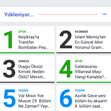
Yükleniyor...
1
2
SPOR
EKONOMI
Beşiktaş’ta
İslam Memiş’ten
Transfer
En Güncel Altın
Bombaları Peş
Yorumu! Gram
Peşe! Adalı
Altın İçin 6.350 TL
3
4
Vlahovic’i
Uyarısı, Yıl Sonu
GÜNCEL
SPOR
Açıkladı, 5 Yıldız
Beklentisi
Duygu Öksüz
Galatasaray -
Daha Listede
Değişmedi
Kimdir, Neden
Villarreal Maçı
Öldü? Mersin
Hangi Kanalda?
Basınının Acı
Hazırlık Maçı Ne
5
6
Kaybı
Zaman, Saat
YAŞAM
YAŞAM
Kaçta, Nereden
Var Mısın Yok
Asırlık Gece yeni
İzlenir?
Musun 29. Bölüm
bölüm bu akşam!
Ne Zaman? Yayın
8. bölüm saat