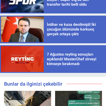
transfer tarihi belli oldu
İntihar ve kaza denilmişti! İki
çocuğun ölümünde korkunç
gerçek ortaya çıktı
7 Ağustos reyting sonuçları
açıklandı! MasterChef zirveyi
kimseye bırakmadı
Bunlar da ilginizi çekebilir