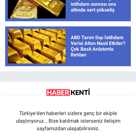
istihdam sonrası ons
altında sert yükseliş
ABD Tarım Dışı İstihdam
Verisi Altını Nasıl Etkiler?
Çok Basit Anlatımla
Rehber
Türkiye'den haberleri sizlere genç bir ekiple
ulaştırıyoruz... Bize katılmak isterseniz iletişim
sayfamızdan ulaşabilirsiniz.