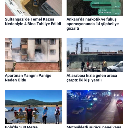
Sultangazi'de Temel Kazısı
Ankara'da narkotik ve fuhuş
Nedeniyle 4 Bina Tahliye Edildi
operasyonunda 14 şüpheliye
gözaltı
Apartman Yangını Paniğe
At arabası hızla gelen araca
Neden Oldu
çarptı: İki kişi yaralı
Bolu'da 500 Metre
Motosikletli sürücü panelvana