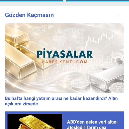
Günü Değişti, Yeni
kaçta, TRT 1 canlı
Tarih Belli Oldu!
nasıl izlenir?
Gözden Kaçmasın
Bu hafta hangi yatırım aracı ne kadar kazandırdı? Altın
açık ara zirvede
ABD’den gelen veri altını
ateşledi! Tarım dışı