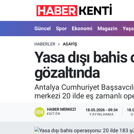
Güncel
Nöbetçi Eczaneler
Güncel
Spor
Ekonomi
Magazin
Yaş
Spor
Hava Durumu
HABERLER
ASAYIŞ
Yasa dışı bahis
Ekonomi
İstanbul Namaz Vakitleri
gözaltında
Magazin
Trafik Durumu
Yaşam
Süper Lig Puan Durumu ve Fikstür
Antalya Cumhuriyet Başsavcılı
merkezi 20 ilde eş zamanlı op
Sağlık
Tüm Manşetler
HABER MERKEZI
18.05.2026 - 09:34
18.
Dünya
Son Dakika Haberleri
EDITÖR
YAYINLANMA
G
Astroloji
Haber Arşivi