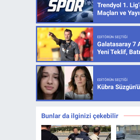
Trendyol 1. Lig
Maçları ve Yayı
EDITÖRÜN SEÇTIĞI
Galatasaray 7 
Yeni Teklif, B
EDITÖRÜN SEÇTIĞI
Kübra Süzgün'ün
Bunlar da ilginizi çekebilir