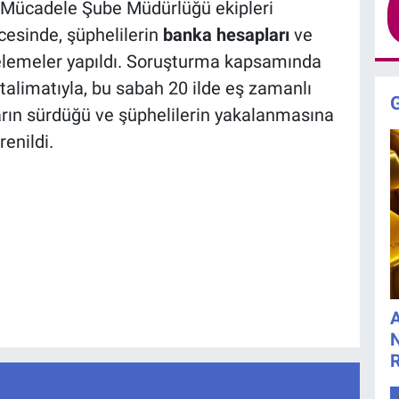
a Mücadele Şube Müdürlüğü ekipleri
cesinde, şüphelilerin
banka hesapları
ve
elemeler yapıldı. Soruşturma kapsamında
talimatıyla, bu sabah 20 ilde eş zamanlı
arın sürdüğü ve şüphelilerin yakalanmasına
enildi.
A
N