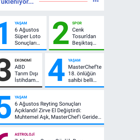
ükleniyor...
1
2
YAŞAM
SPOR
6 Ağustos
Cenk
Süper Loto
Tosun’dan
Sonuçları
Beşiktaş
Açıklandı!
açıklaması:
3
4
237 Milyon
“Ev” dedi,
EKONOMI
YAŞAM
TL’lik Çekiliş
asıl mesajı
ABD
MasterChef’te
satır
Tarım Dışı
18. önlüğün
arasında
İstihdam
sahibi belli
verdi
Verisi
oldu! Ana
5
Altını
kadroya giren
YAŞAM
Nasıl
yarışmacı kim
6 Ağustos Reyting Sonuçları
Etkiler?
oldu?
Açıklandı! Zirve El Değiştirdi:
Çok Basit
Muhtemel Aşk, MasterChef'i Geride
Anlatımla
Bıraktı
Rehber
ASTROLOJI