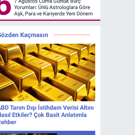
6
7 Ağustos Cuma Günlük Burç
Yorumları: Ünlü Astrologlara Göre
Aşk, Para ve Kariyerde Yeni Dönem
Gözden Kaçmasın
BD Tarım Dışı İstihdam Verisi Altını
asıl Etkiler? Çok Basit Anlatımla
Rehber