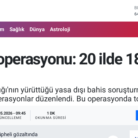
6
D
4
E
am
Sağlık
Dünya
Astroloji
5
S
6
G
 operasyonu: 20 ilde 1
6
B
1
ğı'nın yürüttüğü yasa dışı bahis soruştu
erasyonlar düzenlendi. Bu operasyonda t
05.2026 - 09:45
1 DK
ÜNCELLEME
OKUNMA SÜRESI