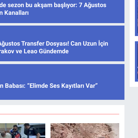
’de sezon bu akşam başlıyor: 7 Ağustos
n Kanalları
Ağustos Transfer Dosyası! Can Uzun İçin
atrakov ve Leao Gündemde
 Babası: “Elimde Ses Kayıtları Var”