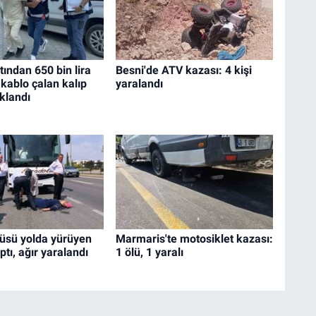
tından 650 bin lira
Besni'de ATV kazası: 4 kişi
kablo çalan kalıp
yaralandı
uklandı
büsü yolda yürüyen
Marmaris'te motosiklet kazası:
ptı, ağır yaralandı
1 ölü, 1 yaralı