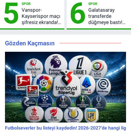
5
6
SPOR
SPOR
provada kaybetti
Vanspor-
Galatasaray
Kayserispor maçı
transferde
şifresiz ekranda!
düğmeye bastı!
Saat kaçta, hangi
Leao olmazsa
kanalda? Canlı
Premier Lig yıldızı
yayın belli oldu
geliyor: 4 orta
Gözden Kaçmasın
saha birden
listede
Futbolseverler bu listeyi kaydedin! 2026-2027’de hangi lig