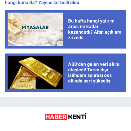
hangi kanalda? Yayıncılar belli oldu
Bu hafta hangi yatırım
aracı ne kadar
kazandırdı? Altın açık ara
zirvede
ABD’den gelen veri altını
ateşledi! Tarım dışı
istihdam sonrası ons
altında sert yükseliş