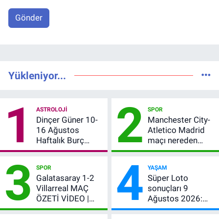
Gönder
Yükleniyor...
1
2
ASTROLOJI
SPOR
Dinçer Güner 10-
Manchester City-
16 Ağustos
Atletico Madrid
Haftalık Burç
maçı nereden
Yorumları: Bu
izlenir?
3
4
Hafta 12 Burç İçin
SPOR
YAŞAM
Para, Aşk ve Karar
Galatasaray 1-2
Süper Loto
Zamanı
Villarreal MAÇ
sonuçları 9
ÖZETİ VİDEO |
Ağustos 2026:
Osimhen attı,
Kazanan
Galatasaray son
numaralar